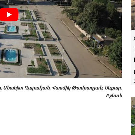
 Անահիտ Ղալումյան, Հասմիկ Թամրազյան, Սևքար,
Իջևան