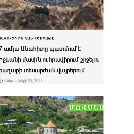
ՏԱՎՈՒՇԻ ԻՄ ՏԱՆ ՀԵՔԻԱԹԸ
7-ամյա Անահիտը պատմում է
Իջևանի մասին ու հրավիրում շրջելու
քաղաքի տեսարժան վայրերում
Հոկտեմբերի 23, 2025