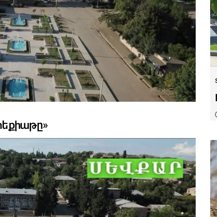
 հեքիաթը»