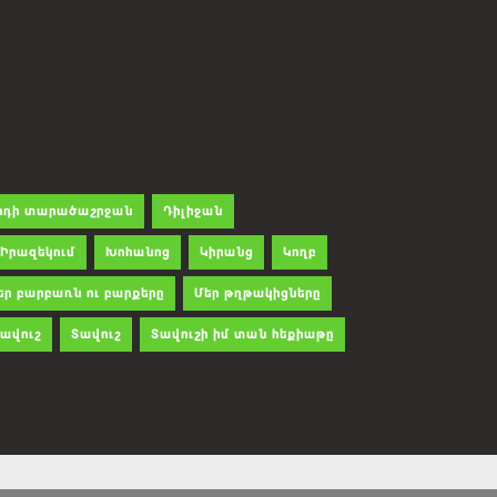
րդի տարածաշրջան
Դիլիջան
Իրազեկում
Խոհանոց
Կիրանց
Կողբ
եր բարբառն ու բարքերը
Մեր թղթակիցները
ավուշ
Տավուշ
Տավուշի իմ տան հեքիաթը