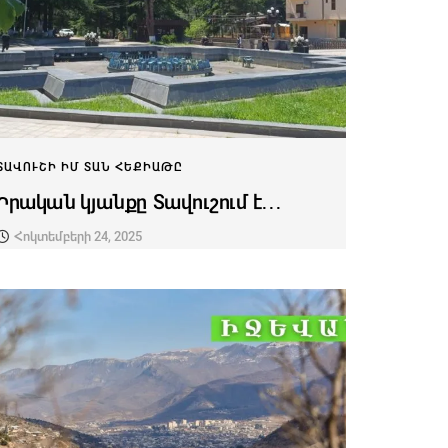
ՏԱՎՈՒՇԻ ԻՄ ՏԱՆ ՀԵՔԻԱԹԸ
Իրական կյանքը Տավուշում է․․․
Հոկտեմբերի 24, 2025