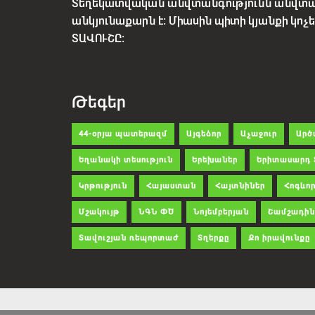
Տեղեկատվական անվտանգությունն անվտ
անկյունաքարն է: Միասին պիտի կյանքի կո
ՏԱՎՈՒՇԸ:
Թեգեր
44-օրյա պատերազմ
Այգեձոր
Աչաջուր
Արծ
Եղանակի տեսություն
Երեխաներ
Երիտասարդ 
Կրթություն
Հայաստան
Հայտնիներ
Հոգևոր
Մշակույթ
ՆԳՆ ՓԾ
Նոյեմբերյան
Շամշադին
Տավուշյան ռեպորտաժ
Տղերքը
Քո իրավունքը