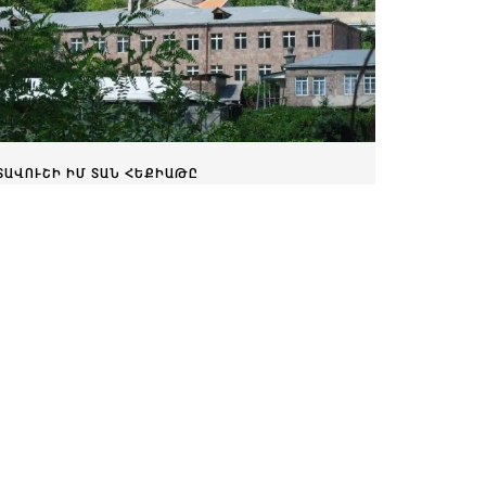
ՏԱՎՈՒՇԻ ԻՄ ՏԱՆ ՀԵՔԻԱԹԸ
Մովսես գյուղի զրույցները
Հոկտեմբերի 16, 2025