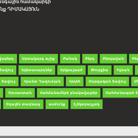
անգային համակարգի
չենք ԴԻՄԱԿԱՅՈւՆ
վաբերդ
Արտակարգ ալիք
Բանակ
Բերդ
Բերդավան
Բե
Տավուշ
Երիտասարդներ
Երկրաշարժ
Թուրքիա
Իջևան
 Տավուշ
Հրանտ Ղազումյան
Հրդեհ
Մարզական Տավուշ
Մ
Ռուսաստան
Սահմանամերձ բնակավայրեր
Սահմանապահ Տ
Օդային տագնապ
ասմունք
էլեկտրաշչակ