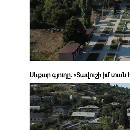
Սևքար գյուղը. «Տավուշի իմ տան