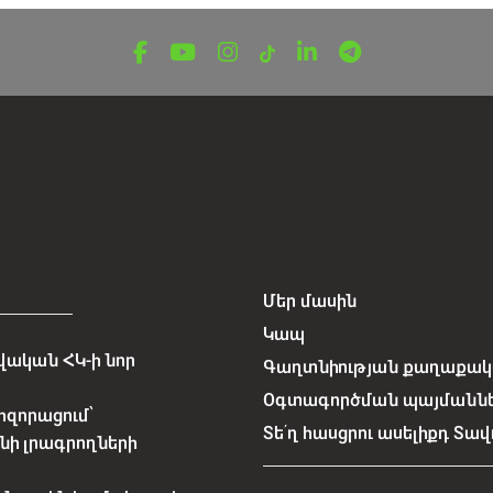
Մեր մասին
Կապ
ական ՀԿ-ի նոր
Գաղտնիության քաղաքակա
Օգտագործման պայմանն
հզորացում՝
Տե՛ղ հասցրու ասելիքդ Տավ
նի լրագրողների