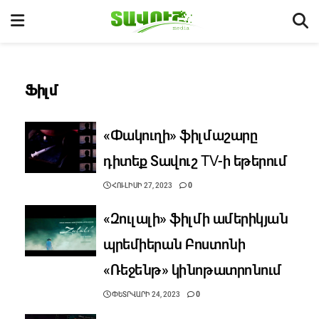
Ֆիլմ
«Փակուղի» ֆիլմաշարը
դիտեք Տավուշ TV-ի եթերում
ՀՈՒԼԻՍԻ 27, 2023
0
«Զուլալի» ֆիլմի ամերիկյան
պրեմիերան Բոստոնի
«Ռեջենթ» կինոթատրոնում
ՓԵՏՐՎԱՐԻ 24, 2023
0