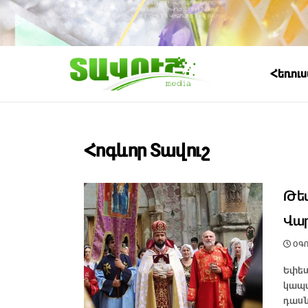
Հեռու
Հոգևոր Տավուշ
Թեմ
Վա
ՕԳՈՍ
Եփես
կապա
դասն