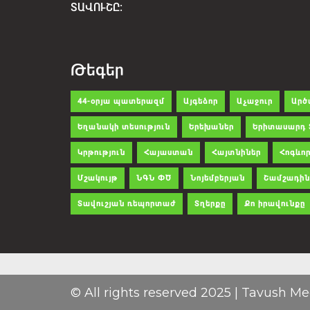
ՏԱՎՈՒՇԸ:
Թեգեր
44-օրյա պատերազմ
Այգեձոր
Աչաջուր
Արծ
Եղանակի տեսություն
Երեխաներ
Երիտասարդ 
Կրթություն
Հայաստան
Հայտնիներ
Հոգևոր
Մշակույթ
ՆԳՆ ՓԾ
Նոյեմբերյան
Շամշադին
Տավուշյան ռեպորտաժ
Տղերքը
Քո իրավունքը
© All rights reserved 2025 | Tavush Me