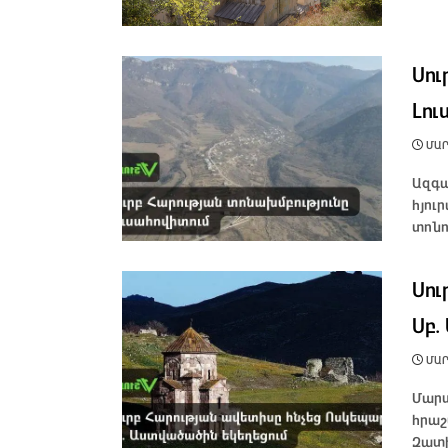
Սու
Լու
ՄԱՐՏ
Ազգա
հյու
տոնո
Սու
Սբ.
ՄԱՐՏ
Մարտ
հրաշ
Զատիկ