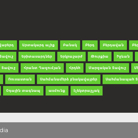
վաբերդ
Արտակարգ ալիք
Բանակ
Բերդ
Բերդավան
Բե
Տավուշ
Երիտասարդներ
Երկրաշարժ
Թուրքիա
Իջևան
 Տավուշ
Հրանտ Ղազումյան
Հրդեհ
Մարզական Տավուշ
Մ
Ռուսաստան
Սահմանամերձ բնակավայրեր
Սահմանապահ Տ
Օդային տագնապ
ասմունք
էլեկտրաշչակ
dia