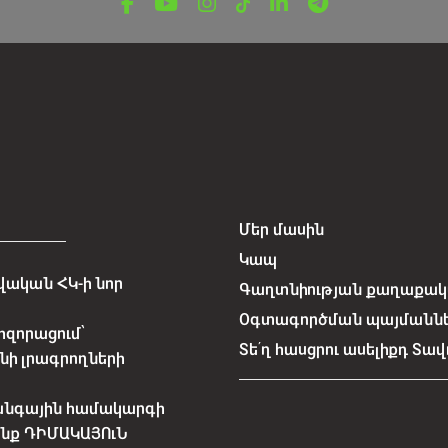
Մեր մասին
Կապ
ական ՀԿ-ի նոր
Գաղտնիության քաղաքակա
Օգտագործման պայմանն
հզորացում՝
Տե՛ղ հասցրու ասելիքդ Տավ
նի լրագրողների
անգային համակարգի
չենք ԴԻՄԱԿԱՅՈւՆ