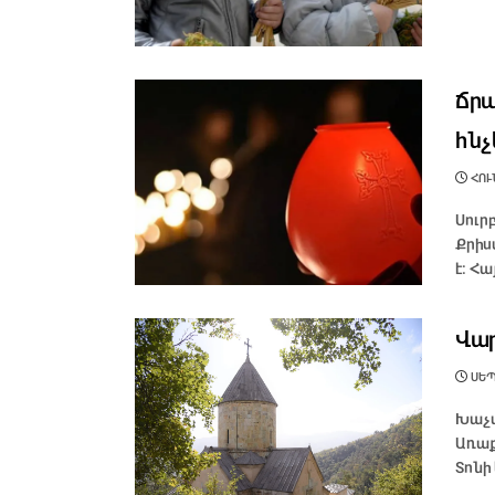
Ճրա
հնչ
ՀՈՒՆ
Սուր
Քրիս
է։ Հ
Վար
ՍԵՊ
Խաչվ
Առաք
Տոնի