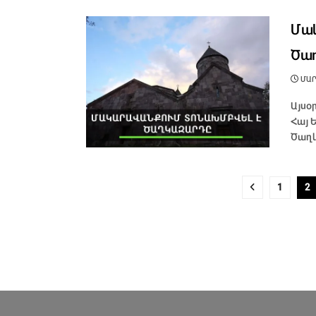
Մակ
Ծա
ՄԱՐՏ
Այսօ
Հայ 
Ծաղկ
1
2