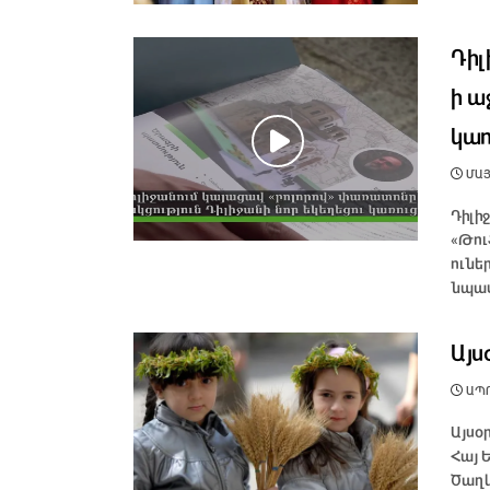
Դիլ
ի ա
կա
ՄԱՅԻ
Դիլի
«Թու
ունե
նպատ
Այս
ԱՊՐԻ
Այսօ
Հայ 
Ծաղկ