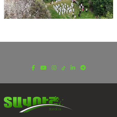
ՄԱՐԶԱԿԱՆ ՏԱՎՈՒՇ
Խորանաշատում ամփոփվեցին Բերդի
պատանի կարատեիստների մարզական
հաջողությունները
Օգոստոսի 7, 2026