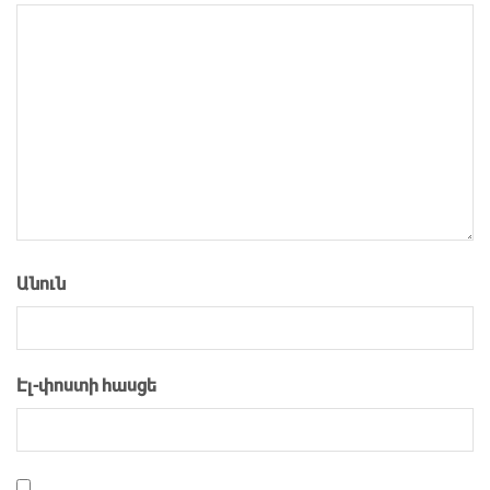
Անուն
Էլ-փոստի հասցե