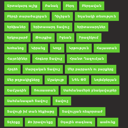
Արտակարգ ալիք
Բանակ
Բերդ
Բերդավան
Բերդի տարածաշրջան
Դիլիջան
Եղանակի տեսություն
Երեխաներ
Երիտասարդ Տավուշ
Երիտասարդներ
Երկրաշարժ
Թուրքիա
Իջևան
Իրազեկում
Խոհանոց
Կիրանց
Կողբ
Կրթություն
Հայաստան
Հայտնիներ
Հոգևոր Տավուշ
Հրանտ Ղազումյան
Հրդեհ
Մարզական Տավուշ
Մեր բարբառն ու բարքերը
Մեր թղթակիցները
Մշակույթ
ՆԳՆ ՓԾ
Նոյեմբերյան
Շամշադին
Ռուսաստան
Սահմանամերձ բնակավայրեր
Սահմանապահ Տավուշ
Տավուշ
Տավուշի իմ տան հեքիաթը
Տավուշյան ռեպորտաժ
Տղերքը
Քո իրավունքը
Օդային տագնապ
ասմունք