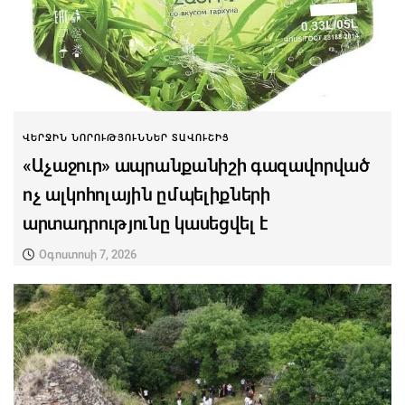
ՎԵՐՋԻՆ ՆՈՐՈՒԹՅՈՒՆՆԵՐ ՏԱՎՈՒՇԻՑ
«Աչաջուր» ապրանքանիշի գազավորված
ոչ ալկոհոլային ըմպելիքների
արտադրությունը կասեցվել է
Օգոստոսի 7, 2026