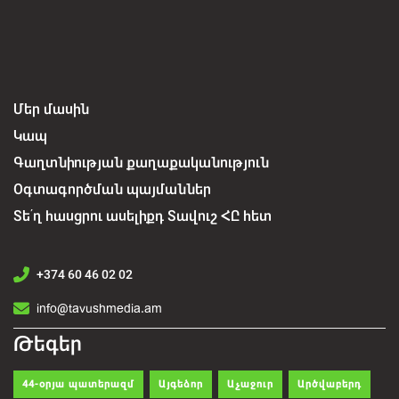
Մեր մասին
Կապ
Գաղտնիության քաղաքականություն
Օգտագործման պայմաններ
Տե՛ղ հասցրու ասելիքդ Տավուշ ՀԸ հետ
+374 60 46 02 02
info@tavushmedia.am
Թեգեր
44-օրյա պատերազմ
Այգեձոր
Աչաջուր
Արծվաբերդ