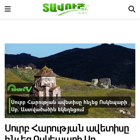
Սուրբ Հարության ավետիսը
հնչեց Ոսկեպարի Սբ.