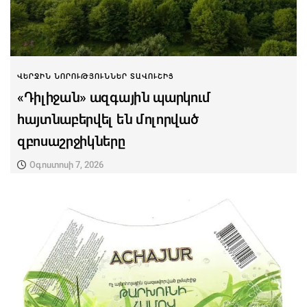
ՎԵՐՋԻՆ ՆՈՐՈՒԹՅՈՒՆՆԵՐ ՏԱՎՈՒՇԻՑ
«Դիլիջան» ազգային պարկում
հայտնաբերվել են մոլորված
զբոսաշրջիկները
Օգոստոսի 7, 2026