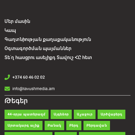
Մեր մասին
Կապ
Գաղտնիության քաղաքականություն
Օգտագործման պայմաններ
Տե՛ղ հասցրու ասելիքդ Տավուշ ՀԸ հետ
+374 60 46 02 02
info@tavushmedia.am
Թեգեր
44-օրյա պատերազմ
Այգեձոր
Աչաջուր
Արծվաբերդ
Արտակարգ ալիք
Բանակ
Բերդ
Բերդավան