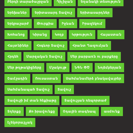
Բերդի տարածաշրջան
Դիլիջան
Եղանակի տեսություն
Երեխաներ
Երիտասարդ Տավուշ
Երիտասարդներ
Երկրաշարժ
Թուրքիա
Իջևան
Իրազեկում
Խոհանոց
Կիրանց
Կողբ
Կրթություն
Հայաստան
Հայտնիներ
Հոգևոր Տավուշ
Հրանտ Ղազումյան
Հրդեհ
Մարզական Տավուշ
Մեր բարբառն ու բարքերը
Մեր թղթակիցները
Մշակույթ
ՆԳՆ ՓԾ
Նոյեմբերյան
Շամշադին
Ռուսաստան
Սահմանամերձ բնակավայրեր
Սահմանապահ Տավուշ
Տավուշ
Տավուշի իմ տան հեքիաթը
Տավուշյան ռեպորտաժ
Տղերքը
Քո իրավունքը
Օդային տագնապ
ասմունք
էլեկտրաշչակ