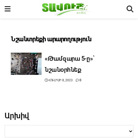
Նշանտրեքի արարողություն
«Թամզարա 5-ը»՝
նշանօրհնեք
ՀՈՒԼԻՍԻ 8, 2023
0
Արխիվ