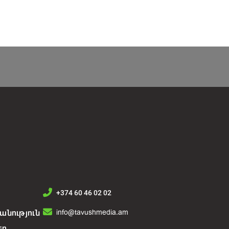
+374 60 46 02 02
info@tavushmedia.am
նություն
եր