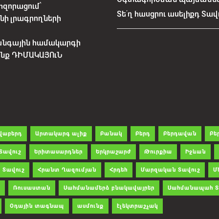
հզորացում՝
Տե՛ղ հասցրու ասելիքդ Տավ
նի լրագրողների
անգային համակարգի
չենք ԴԻՄԱԿԱՅՈւՆ
վաբերդ
Արտակարգ ալիք
Բանակ
Բերդ
Բերդավան
Բե
Տավուշ
Երիտասարդներ
Երկրաշարժ
Թուրքիա
Իջևան
 Տավուշ
Հրանտ Ղազումյան
Հրդեհ
Մարզական Տավուշ
Մ
Ռուսաստան
Սահմանամերձ բնակավայրեր
Սահմանապահ Տ
Օդային տագնապ
ասմունք
էլեկտրաշչակ