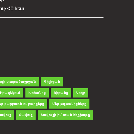
ուշ ՀԸ հետ
րդի տարածաշրջան
Դիլիջան
Իրազեկում
Խոհանոց
Կիրանց
Կողբ
եր բարբառն ու բարքերը
Մեր թղթակիցները
ավուշ
Տավուշ
Տավուշի իմ տան հեքիաթը