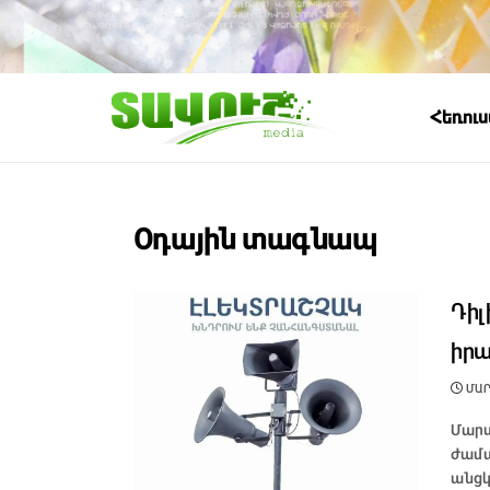
Հեռու
Օդային տագնապ
Դիլ
իրա
ՄԱՐՏ
Մարտ
ժամա
անցկ