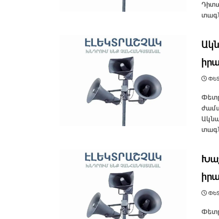
Դիտա
տագն
Ակն
իրա
ՓԵՏ
Փետր
ժամա
Ակնա
տագն
Խաշ
իրա
ՓԵՏ
Փետր