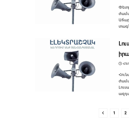
Փետր
ժամա
Աճար
տագն
Լու
իրա
ՀՈՒՆ
Հուն
ժամա
Լուս
ազդա
1
2