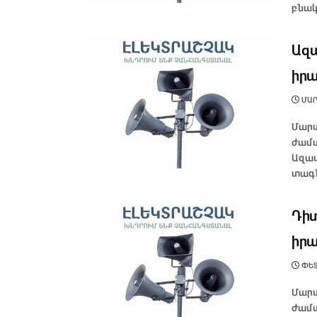
բնակ
Ազա
իրա
ՄԱՐՏ
Մարտ
ժամա
Ազատ
տագն
Դիտ
իրա
ՓԵՏ
Մարտ
ժամա