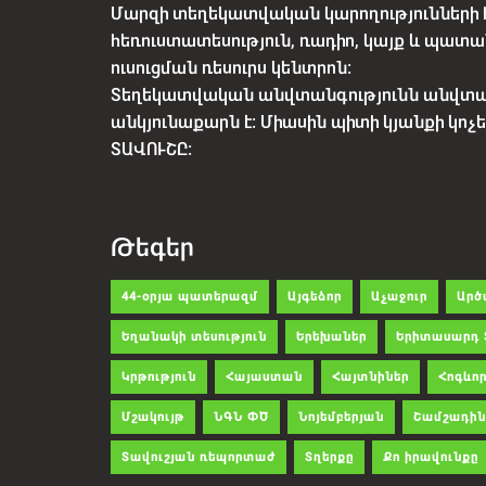
Մարզի տեղեկատվական կարողությունների 
հեռուստատեսություն, ռադիո, կայք և պատա
ուսուցման ռեսուրս կենտրոն:
Տեղեկատվական անվտանգությունն անվտ
անկյունաքարն է: Միասին պիտի կյանքի կո
ՏԱՎՈՒՇԸ:
Թեգեր
44-օրյա պատերազմ
Այգեձոր
Աչաջուր
Արծ
Եղանակի տեսություն
Երեխաներ
Երիտասարդ 
Կրթություն
Հայաստան
Հայտնիներ
Հոգևոր
Մշակույթ
ՆԳՆ ՓԾ
Նոյեմբերյան
Շամշադին
Տավուշյան ռեպորտաժ
Տղերքը
Քո իրավունքը