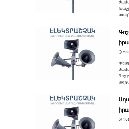
ժամա
Խաշթ
տագն
Գոշ
իրա
ՓԵՏ
Փետր
ժամա
Գոշ 
ազդա
Աղա
իրա
ՓԵՏ