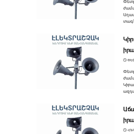
Փետր
ժամա
Աղավ
տագն
Կիր
իրա
ՓԵՏ
Փետր
ժամա
Կիրա
ազդա
Աճա
իրա
ՀՈՒՆ