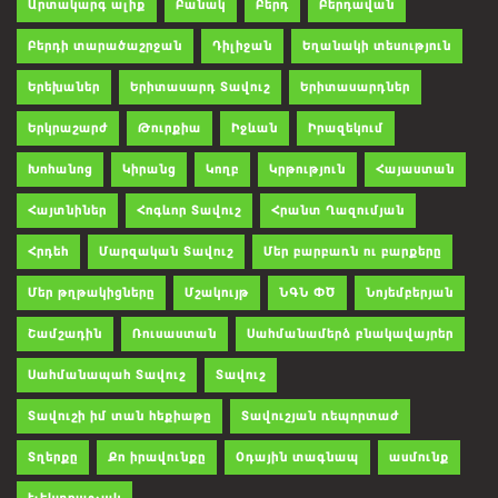
Արտակարգ ալիք
Բանակ
Բերդ
Բերդավան
Բերդի տարածաշրջան
Դիլիջան
Եղանակի տեսություն
Երեխաներ
Երիտասարդ Տավուշ
Երիտասարդներ
Երկրաշարժ
Թուրքիա
Իջևան
Իրազեկում
Խոհանոց
Կիրանց
Կողբ
Կրթություն
Հայաստան
Հայտնիներ
Հոգևոր Տավուշ
Հրանտ Ղազումյան
Հրդեհ
Մարզական Տավուշ
Մեր բարբառն ու բարքերը
Մեր թղթակիցները
Մշակույթ
ՆԳՆ ՓԾ
Նոյեմբերյան
Շամշադին
Ռուսաստան
Սահմանամերձ բնակավայրեր
Սահմանապահ Տավուշ
Տավուշ
Տավուշի իմ տան հեքիաթը
Տավուշյան ռեպորտաժ
Տղերքը
Քո իրավունքը
Օդային տագնապ
ասմունք