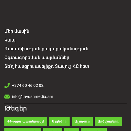
Մեր մասին
Կապ
Գաղտնիության քաղաքականություն
Օգտագործման պայմաններ
Տե՛ղ հասցրու ասելիքդ Տավուշ ՀԸ հետ
+374 60 46 02 02
info@tavushmedia.am
Թեգեր
44-օրյա պատերազմ
Այգեձոր
Աչաջուր
Արծվաբերդ