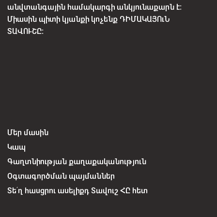
անվտանգային համակարգի անկյունաքարն է:
Միասին պիտի կյանքի կոչենք ԴԻՄԱԿԱՅՈւՆ
ՏԱՎՈՒՇԸ:
Մեր մասին
Կապ
Գաղտնիության քաղաքականություն
Օգտագործման պայմաններ
Տե՛ղ հասցրու ասելիքդ Տավուշ ՀԸ հետ