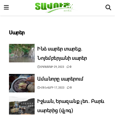
Սարեր
Ինձ սարեր տարեք․
Նոյեմբերյանի սարեր
ՕԳՈՍՏՈՍԻ 29, 2023
0
Ամանորը սարերում
ՀՈՒՆՎԱՐԻ 17, 2023
0
Իջևան, Երազանք լեռ․ Բարև
սարերից (վլոգ)