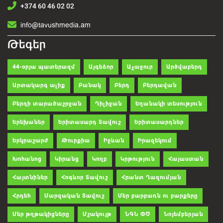
+374 60 46 02 02
info@tavushmedia.am
Թեգեր
44-օրյա պատերազմ
Այգեձոր
Աչաջուր
Արծվաբերդ
Արտակարգ ալիք
Բանակ
Բերդ
Բերդավան
Բերդի տարածաշրջան
Դիլիջան
Եղանակի տեսություն
Երեխաներ
Երիտասարդ Տավուշ
Երիտասարդներ
Երկրաշարժ
Թուրքիա
Իջևան
Իրազեկում
Խոհանոց
Կիրանց
Կողբ
Կրթություն
Հայաստան
Հայտնիներ
Հոգևոր Տավուշ
Հրանտ Ղազումյան
Հրդեհ
Մարզական Տավուշ
Մեր բարբառն ու բարքերը
Մեր թղթակիցները
Մշակույթ
ՆԳՆ ՓԾ
Նոյեմբերյան