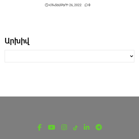
ՀՈԿՏԵՄԲԵՐԻ 26, 2022
0
Արխիվ