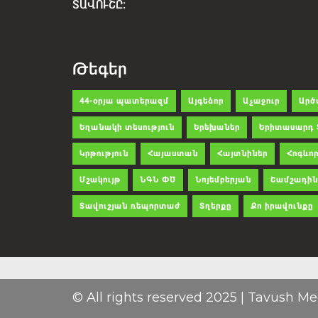
ՏԱՎՈՒՇԸ:
Թեգեր
44-օրյա պատերազմ
Այգեձոր
Աչաջուր
Արծ
Եղանակի տեսություն
Երեխաներ
Երիտասարդ 
Կրթություն
Հայաստան
Հայտնիներ
Հոգևոր
Մշակույթ
ՆԳՆ ՓԾ
Նոյեմբերյան
Շամշադին
Տավուշյան ռեպորտաժ
Տղերքը
Քո իրավունքը
© All rights reserved 2025 | Tavush Me