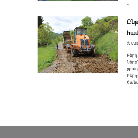
...
Ընթ
համ
ՄԱՅԻ
Բերդ
ներբ
ջրագ
Բերդ
ճանա