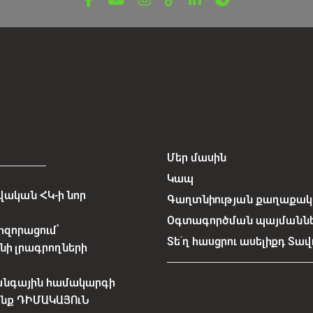
Մեր մասին
Կապ
ական ՀԿ-ի նոր
Գաղտնիության քաղաքակա
Օգտագործման պայմանն
հզորացում՝
Տե՛ղ հասցրու ասելիքդ Տավ
նի լրագրողների
անգային համակարգի
չենք ԴԻՄԱԿԱՅՈւՆ