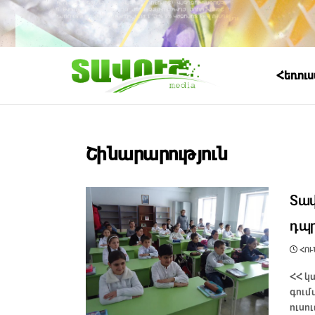
Հեռու
Շինարարություն
Տավ
դպր
ՀՈՒՆ
ՀՀ կ
գում
ուսո