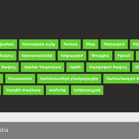
վաբերդ
Արտակարգ ալիք
Բանակ
Բերդ
Բերդավան
Բե
Տավուշ
Երիտասարդներ
Երկրաշարժ
Թուրքիա
Իջևան
 Տավուշ
Հրանտ Ղազումյան
Հրդեհ
Մարզական Տավուշ
Մ
Ռուսաստան
Սահմանամերձ բնակավայրեր
Սահմանապահ Տ
Օդային տագնապ
ասմունք
էլեկտրաշչակ
dia