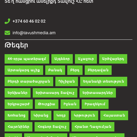
Տե՛ղ հասցրու ասելիքդ Տավուշ ՀԸ հետ
+374 60 46 02 02
info@tavushmedia.am
Թեգեր
44-օրյա պատերազմ
Այգեձոր
Աչաջուր
Արծվաբերդ
Արտակարգ ալիք
Բանակ
Բերդ
Բերդավան
Բերդի տարածաշրջան
Դիլիջան
Եղանակի տեսություն
Երեխաներ
Երիտասարդ Տավուշ
Երիտասարդներ
Երկրաշարժ
Թուրքիա
Իջևան
Իրազեկում
Խոհանոց
Կիրանց
Կողբ
Կրթություն
Հայաստան
Հայտնիներ
Հոգևոր Տավուշ
Հրանտ Ղազումյան