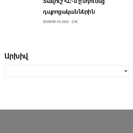
Տավուշ ՀԸ-ն ընդունեց
դպրոցականներին
ՄԱՐՏԻ 29, 2023
0
Արխիվ