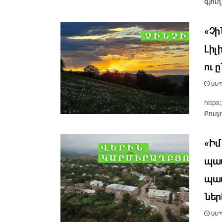
գյուղ
«Չի
Լիլ
ու 
ՍԵՊ
http
Բուդո
«Իմ
պատ
պատ
ներ
ՍԵՊ