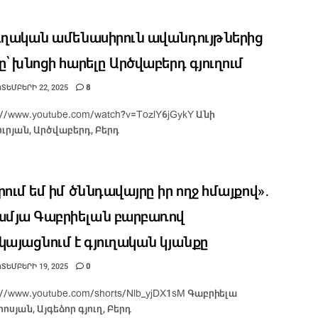
ւղական ամենասիրուն ավանդույթներից
ը՝ խնոցի հարելը Արծվաբերդ գյուղում
ՏԵՄԲԵՐԻ 22, 2025
8
://www.youtube.com/watch?v=TozlY6jGykY Անի
ուրյան, Արծվաբերդ, Բերդ
րում եմ իմ ծննդավայրը իր ողջ հմայքով»․
ամյա Գաբրիելան բարբառով
կայացնում է գյուղական կյանքը
ՏԵՄԲԵՐԻ 19, 2025
0
s://www.youtube.com/shorts/Nlb_yjDX1sM Գաբրիելա
ոսյան, Այգեձոր գյուղ, Բերդ