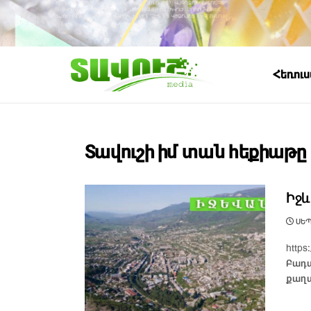
Հեռու
Տավուշի իմ տան հեքիաթը
Իջև
ՍԵՊ
https
Բադա
քաղ