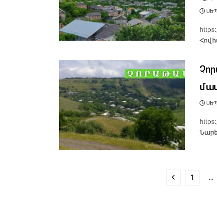
ՍԵՊ
http
Հովհ
Չոր
մաս
ՍԵՊ
http
Նարե
1
…