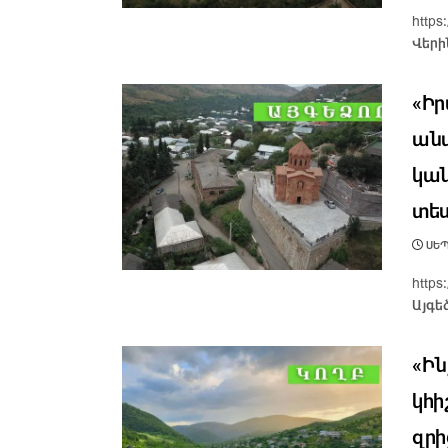
http
Վերի
«Իր
անտ
կան
տես
ՍԵՊ
http
Այգե
«Ին
կհի
զրի