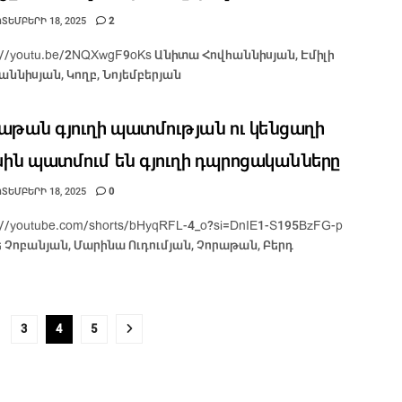
ՏԵՄԲԵՐԻ 18, 2025
2
s://youtu.be/2NQXwgF9oKs Անիտա Հովհաննիսյան, Էմիլի
աննիսյան, Կողբ, Նոյեմբերյան
աթան գյուղի պատմության ու կենցաղի
ին պատմում են գյուղի դպրոցականները
ՏԵՄԲԵՐԻ 18, 2025
0
s://youtube.com/shorts/bHyqRFL-4_o?si=DnIE1-S195BzFG-p
 Չոբանյան, Մարինա Ուդումյան, Չորաթան, Բերդ
3
4
5