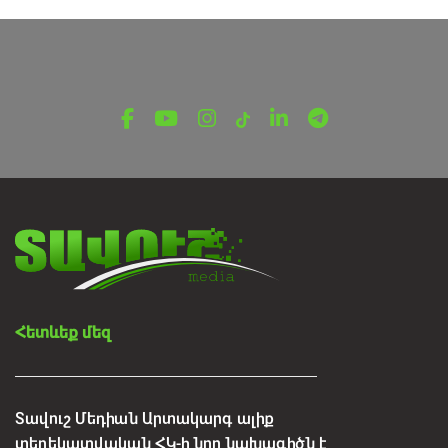
Հետևեք մեզ
Տավուշ Մեդիան Արտակարգ ալիք
տեղեկատվական ՀԿ-ի նոր նախագիծն է