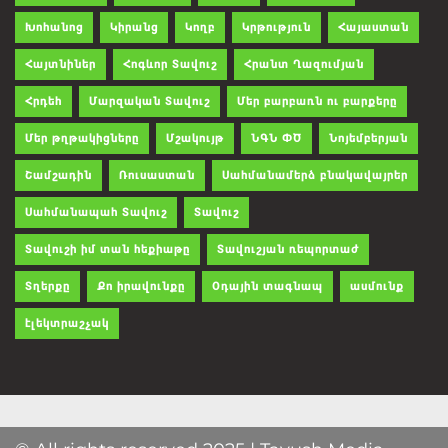
Խոհանոց
Կիրանց
Կողբ
Կրթություն
Հայաստան
Հայտնիներ
Հոգևոր Տավուշ
Հրանտ Ղազումյան
Հրդեհ
Մարզական Տավուշ
Մեր բարբառն ու բարքերը
Մեր թղթակիցները
Մշակույթ
ՆԳՆ ՓԾ
Նոյեմբերյան
Շամշադին
Ռուսաստան
Սահմանամերձ բնակավայրեր
Սահմանապահ Տավուշ
Տավուշ
Տավուշի իմ տան հեքիաթը
Տավուշյան ռեպորտաժ
Տղերքը
Քո իրավունքը
Օդային տագնապ
ասմունք
էլեկտրաշչակ