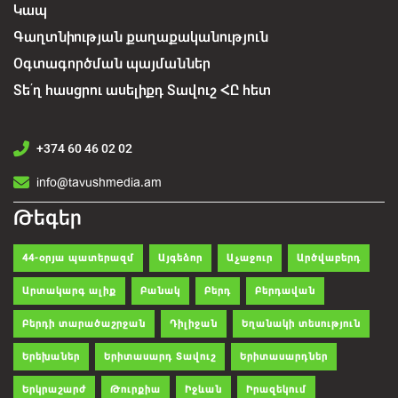
Կապ
Գաղտնիության քաղաքականություն
Օգտագործման պայմաններ
Տե՛ղ հասցրու ասելիքդ Տավուշ ՀԸ հետ
+374 60 46 02 02
info@tavushmedia.am
Թեգեր
44-օրյա պատերազմ
Այգեձոր
Աչաջուր
Արծվաբերդ
Արտակարգ ալիք
Բանակ
Բերդ
Բերդավան
Բերդի տարածաշրջան
Դիլիջան
Եղանակի տեսություն
Երեխաներ
Երիտասարդ Տավուշ
Երիտասարդներ
Երկրաշարժ
Թուրքիա
Իջևան
Իրազեկում