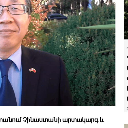
աստանում Չինաստանի արտակարգ և