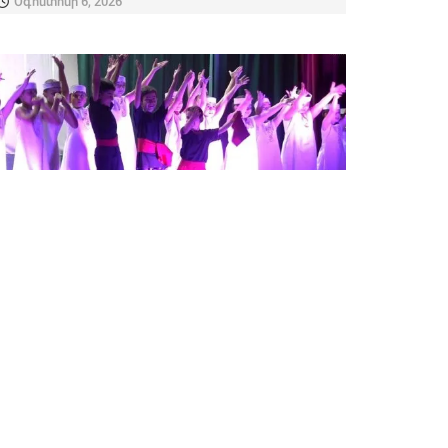
Օգոստոսի 6, 2026
ՌԵՊՈՐՏԱԺ
10 տարվա ճանապարհ՝ ազգային
պարի միջոցով. Իջևանի «M»
պարային համույթը նշում է