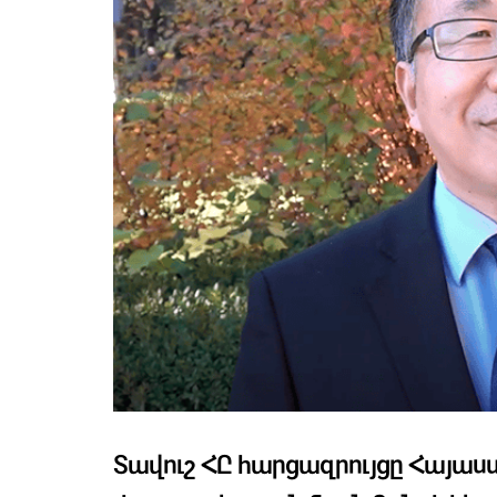
Տավուշ ՀԸ հարցազրույցը Հայ