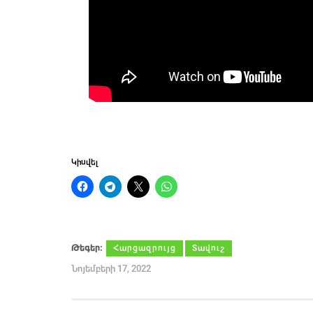
Կիսվել
Թեգեր։
Հարցազրույց
Տավուշ
Նոյեմբերի 17, 2022