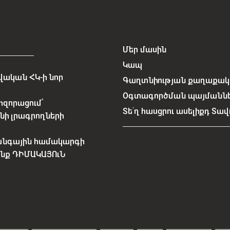
Մեր մասին
Կապ
ական ՀԿ-ի նոր
Գաղտնիության քաղաքակա
Օգտագործման պայմանն
հզորացում՝
Տե՛ղ հասցրու ասելիքդ Տավ
նի լրագրողների
անգային համակարգի
չենք ԴԻՄԱԿԱՅՈւՆ