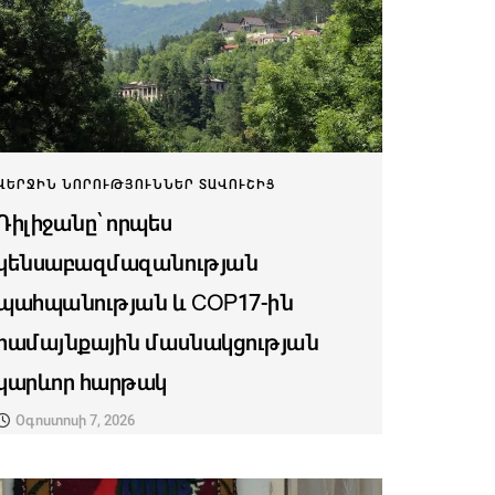
ՎԵՐՋԻՆ ՆՈՐՈՒԹՅՈՒՆՆԵՐ ՏԱՎՈՒՇԻՑ
Դիլիջանը՝ որպես
կենսաբազմազանության
պահպանության և COP17-ին
համայնքային մասնակցության
կարևոր հարթակ
Օգոստոսի 7, 2026