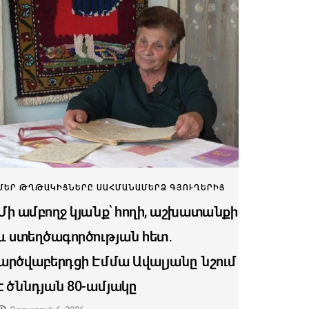
ՄԵՐ ԹՂԹԱԿԻՑՆԵՐԸ ՍԱՀՄԱՆԱՄԵՐՁ ԳՅՈՒՂԵՐԻՑ
Մի ամբողջ կյանք՝ հողի, աշխատանքի
և ստեղծագործության հետ․
արծվաբերդցի Էմմա Ավալյանը նշում
է ծննդյան 80-ամյակը