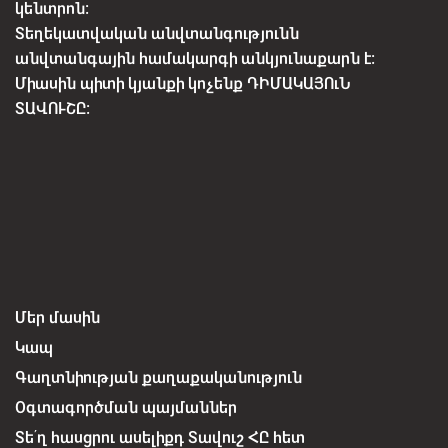
կենտրոն:
Տեղեկատվական անվտանգությունն
անվտանգային համակարգի անկյունաքարն է:
Միասին պիտի կյանքի կոչենք ԴԻՄԱԿԱՅՈւՆ
ՏԱՎՈՒՇԸ:
Մեր մասին
Կապ
Գաղտնիության քաղաքականություն
Օգտագործման պայմաններ
Տե՛ղ հասցրու ասելիքդ Տավուշ ՀԸ հետ