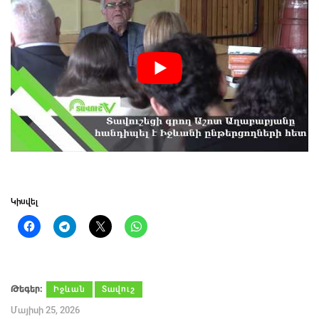
Կիսվել
Թեգեր։
Իջևան
Տավուշ
Մայիսի 25, 2026