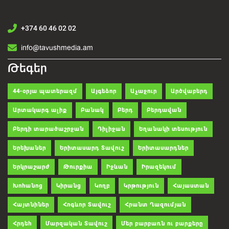
+374 60 46 02 02
info@tavushmedia.am
Թեգեր
44-օրյա պատերազմ
Այգեձոր
Աչաջուր
Արծվաբերդ
Արտակարգ ալիք
Բանակ
Բերդ
Բերդավան
Բերդի տարածաշրջան
Դիլիջան
Եղանակի տեսություն
Երեխաներ
Երիտասարդ Տավուշ
Երիտասարդներ
Երկրաշարժ
Թուրքիա
Իջևան
Իրազեկում
Խոհանոց
Կիրանց
Կողբ
Կրթություն
Հայաստան
Հայտնիներ
Հոգևոր Տավուշ
Հրանտ Ղազումյան
Հրդեհ
Մարզական Տավուշ
Մեր բարբառն ու բարքերը