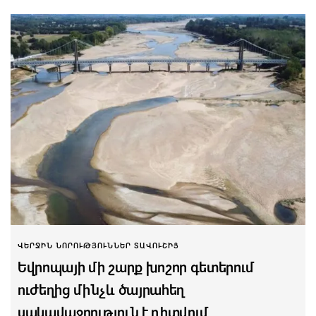
ՎԵՐՋԻՆ ՆՈՐՈՒԹՅՈՒՆՆԵՐ ՏԱՎՈՒՇԻՑ
Եվրոպայի մի շարք խոշոր գետերում
ուժեղից մինչև ծայրահեղ
սակավաջրություն է դիտվում