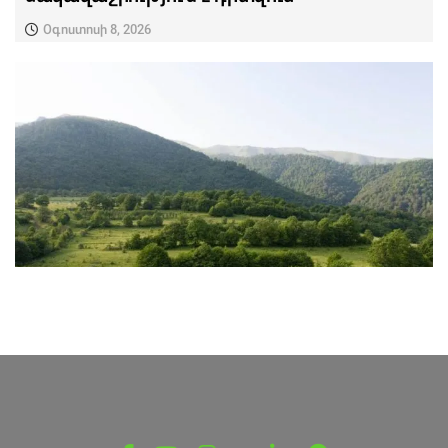
Օգոստոսի 8, 2026
ՎԵՐՋԻՆ ՆՈՐՈՒԹՅՈՒՆՆԵՐ ՏԱՎՈՒՇԻՑ
«Դիլիջան» ազգային պարկում