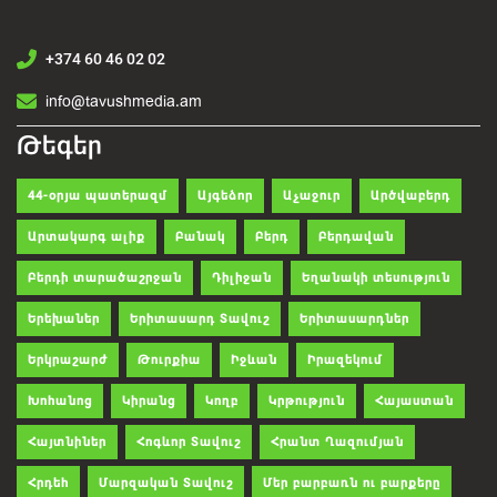
+374 60 46 02 02
info@tavushmedia.am
Թեգեր
44-օրյա պատերազմ
Այգեձոր
Աչաջուր
Արծվաբերդ
Արտակարգ ալիք
Բանակ
Բերդ
Բերդավան
Բերդի տարածաշրջան
Դիլիջան
Եղանակի տեսություն
Երեխաներ
Երիտասարդ Տավուշ
Երիտասարդներ
Երկրաշարժ
Թուրքիա
Իջևան
Իրազեկում
Խոհանոց
Կիրանց
Կողբ
Կրթություն
Հայաստան
Հայտնիներ
Հոգևոր Տավուշ
Հրանտ Ղազումյան
Հրդեհ
Մարզական Տավուշ
Մեր բարբառն ու բարքերը