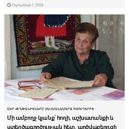
Օգոստոսի 7, 2026
ՄԵՐ ԹՂԹԱԿԻՑՆԵՐԸ ՍԱՀՄԱՆԱՄԵՐՁ ԳՅՈՒՂԵՐԻՑ
Մի ամբողջ կյանք՝ հողի, աշխատանքի և
ստեղծագործության հետ․ արծվաբերդցի