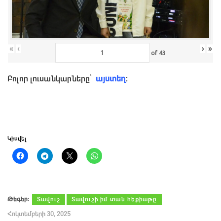
«
‹
›
»
of
43
Բոլոր լուսանկարները՝
այստեղ
:
Կիսվել
Թեգեր։
Տավուշ
Տավուշի իմ տան հեքիաթը
Հոկտեմբերի 30, 2025