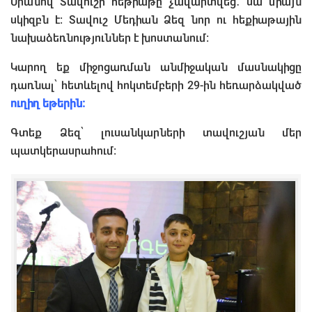
Սրանով Տավուշի հեթիաթը չավարտվեց․ սա միայն
սկիզբն է։ Տավուշ Մեդիան Ձեզ նոր ու հեքիաթային
նախաձեռնություններ է խոստանում։
Կարող եք միջոցառման անմիջական մասնակիցը
դառնալ՝ հետևելով հոկտեմբերի 29-ին հեռարձակված
ուղիղ եթերին։
Գտեք Ձեզ՝ լուսանկարների տավուշյան մեր
պատկերասրահում։