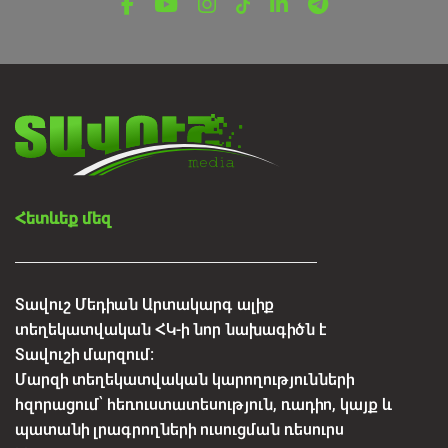
ՌԵՊՈՐՏԱԺ
10 տարվա ճանապարհ՝ ազգային պարի
միջոցով. Իջևանի «M» պարային համույթը
նշում է հոբելյանը
Օգոստոսի 6, 2026
Հետևեք մեզ
Տավուշ Մեդիան Արտակարգ ալիք
տեղեկատվական ՀԿ-ի նոր նախագիծն է
Տավուշի մարզում:
Մարզի տեղեկատվական կարողությունների
հզորացում՝ հեռուստատեսություն, ռադիո, կայք և
պատանի լրագրողների ուսուցման ռեսուրս