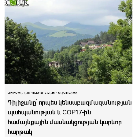
ՎԵՐՋԻՆ ՆՈՐՈՒԹՅՈՒՆՆԵՐ ՏԱՎՈՒՇԻՑ
Դիլիջանը՝ որպես կենսաբազմազանության
պահպանության և COP17-ին
համայնքային մասնակցության կարևոր
հարթակ