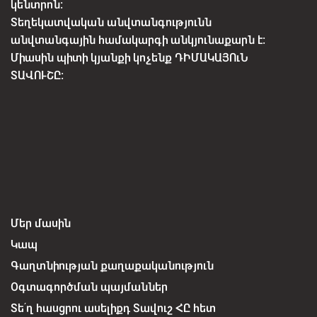
կենտրոն:
Տեղեկատվական անվտանգությունն
անվտանգային համակարգի անկյունաքարն է:
Միասին պիտի կյանքի կոչենք ԴԻՄԱԿԱՅՈւՆ
ՏԱՎՈՒՇԸ:
Մեր մասին
Կապ
Գաղտնիության քաղաքականություն
Օգտագործման պայմաններ
Տե՛ղ հասցրու ասելիքդ Տավուշ ՀԸ հետ