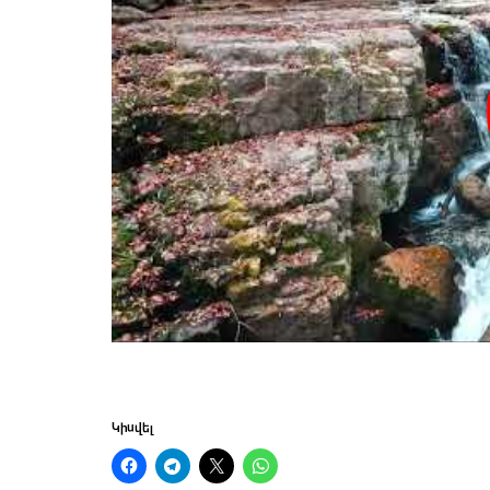
Կիսվել