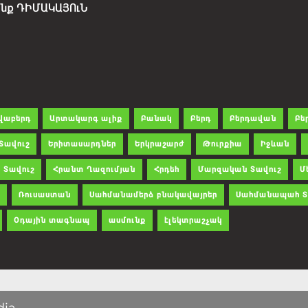
չենք ԴԻՄԱԿԱՅՈւՆ
վաբերդ
Արտակարգ ալիք
Բանակ
Բերդ
Բերդավան
Բե
Տավուշ
Երիտասարդներ
Երկրաշարժ
Թուրքիա
Իջևան
 Տավուշ
Հրանտ Ղազումյան
Հրդեհ
Մարզական Տավուշ
Մ
Ռուսաստան
Սահմանամերձ բնակավայրեր
Սահմանապահ Տ
Օդային տագնապ
ասմունք
էլեկտրաշչակ