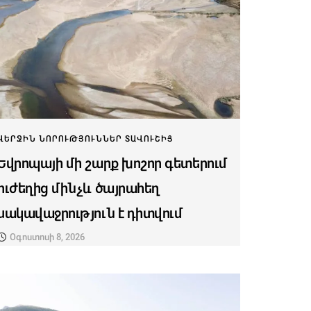
ՎԵՐՋԻՆ ՆՈՐՈՒԹՅՈՒՆՆԵՐ ՏԱՎՈՒՇԻՑ
Եվրոպայի մի շարք խոշոր գետերում
ուժեղից մինչև ծայրահեղ
սակավաջրություն է դիտվում
Օգոստոսի 8, 2026