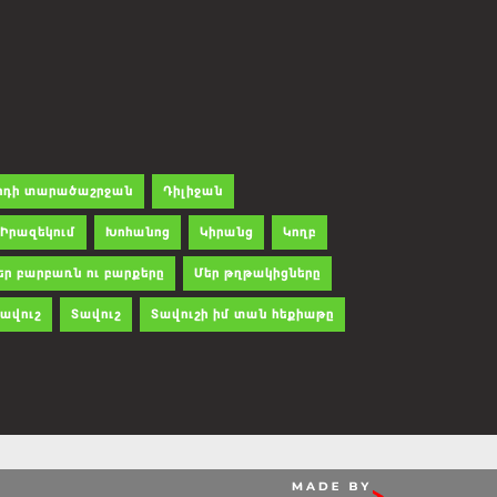
րդի տարածաշրջան
Դիլիջան
Իրազեկում
Խոհանոց
Կիրանց
Կողբ
եր բարբառն ու բարքերը
Մեր թղթակիցները
ավուշ
Տավուշ
Տավուշի իմ տան հեքիաթը