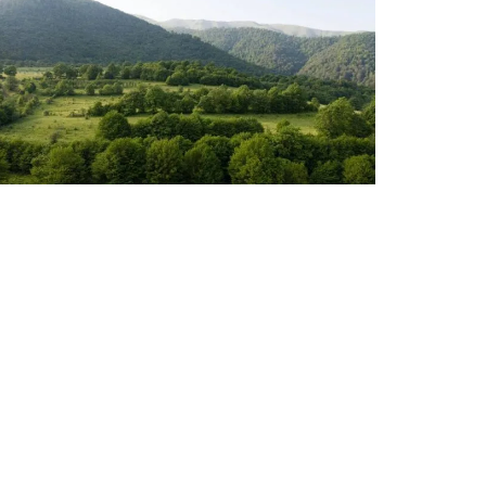
ՎԵՐՋԻՆ ՆՈՐՈՒԹՅՈՒՆՆԵՐ ՏԱՎՈՒՇԻՑ
«Դիլիջան» ազգային պարկում
հայտնաբերվել են մոլորված
զբոսաշրջիկները
Օգոստոսի 7, 2026