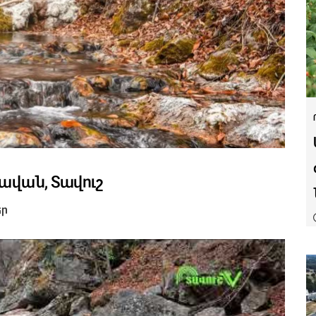
քավան, Տավուշ
եր