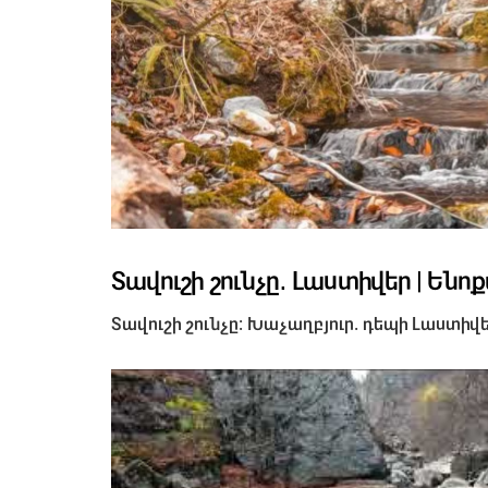
Տավուշի շունչը․ Լաստիվեր | Ենո
Տավուշի շունչը։ Խաչաղբյուր. դեպի Լաստիվ