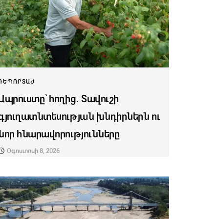
ՌԵՊՈՐՏԱԺ
Ապրուստը՝ հողից․ Տավուշի
գյուղատնտեսության խնդիրներն ու
նոր հնարավորությունները
Օգոստոսի 8, 2026