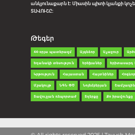
անկյունաքարն է: Միասին պիտի կյանքի կո
ՏԱՎՈՒՇԸ:
Թեգեր
44-օրյա պատերազմ
Այգեձոր
Աչաջուր
Արծ
Եղանակի տեսություն
Երեխաներ
Երիտասարդ 
Կրթություն
Հայաստան
Հայտնիներ
Հոգևոր
Մշակույթ
ՆԳՆ ՓԾ
Նոյեմբերյան
Շամշադին
Տավուշյան ռեպորտաժ
Տղերքը
Քո իրավունքը