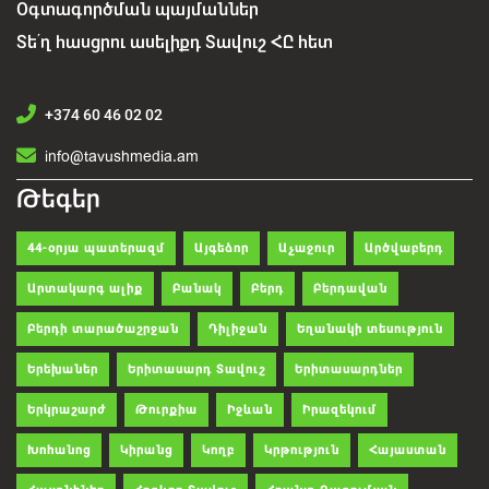
Օգտագործման պայմաններ
Տե՛ղ հասցրու ասելիքդ Տավուշ ՀԸ հետ
+374 60 46 02 02
info@tavushmedia.am
Թեգեր
44-օրյա պատերազմ
Այգեձոր
Աչաջուր
Արծվաբերդ
Արտակարգ ալիք
Բանակ
Բերդ
Բերդավան
Բերդի տարածաշրջան
Դիլիջան
Եղանակի տեսություն
Երեխաներ
Երիտասարդ Տավուշ
Երիտասարդներ
Երկրաշարժ
Թուրքիա
Իջևան
Իրազեկում
Խոհանոց
Կիրանց
Կողբ
Կրթություն
Հայաստան