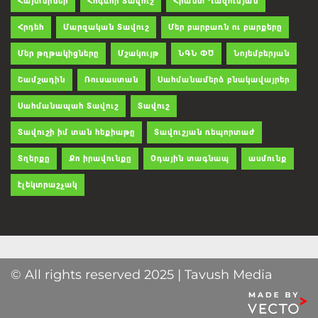
Հայտնիներ
Հոգևոր Տավուշ
Հրանտ Ղազումյան
Հրդեհ
Մարզական Տավուշ
Մեր բարբառն ու բարքերը
Մեր թղթակիցները
Մշակույթ
ՆԳՆ ՓԾ
Նոյեմբերյան
Շամշադին
Ռուսաստան
Սահմանամերձ բնակավայրեր
Սահմանապահ Տավուշ
Տավուշ
Տավուշի իմ տան հեքիաթը
Տավուշյան ռեպորտաժ
Տղերքը
Քո իրավունքը
Օդային տագնապ
ասմունք
էլեկտրաշչակ
© All rights reserved 2025 | Tavush Media