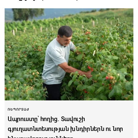
ՌԵՊՈՐՏԱԺ
Ապրուստը՝ հողից․ Տավուշի
գյուղատնտեսության խնդիրներն ու նոր