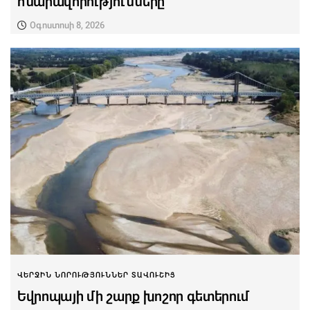
հնարավորությունները
Օգոստոսի 8, 2026
ՎԵՐՋԻՆ ՆՈՐՈՒԹՅՈՒՆՆԵՐ ՏԱՎՈՒՇԻՑ
Եվրոպայի մի շարք խոշոր գետերում