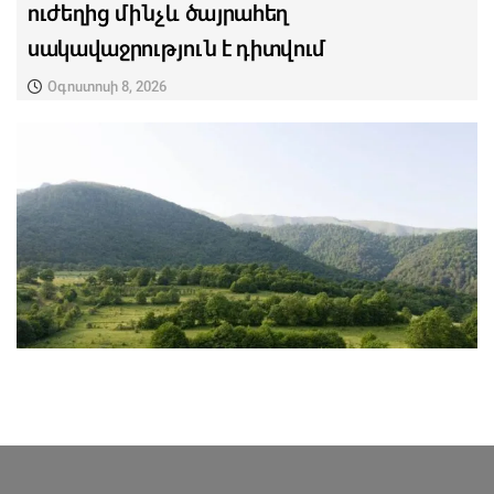
ուժեղից մինչև ծայրահեղ
սակավաջրություն է դիտվում
Օգոստոսի 8, 2026
ՎԵՐՋԻՆ ՆՈՐՈՒԹՅՈՒՆՆԵՐ ՏԱՎՈՒՇԻՑ