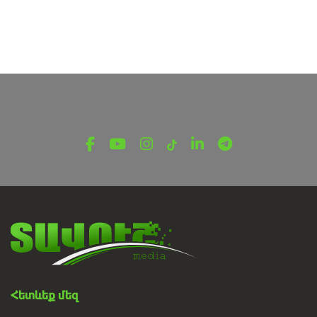
ՏԱՎՈՒՇՅԱՆ ՀՈՐԻԶՈՆՆԵՐ
Բարբառագիտություն | Տավուշյան
հորիզոններ
ՓԵՏՐՎԱՐԻ 16, 2026