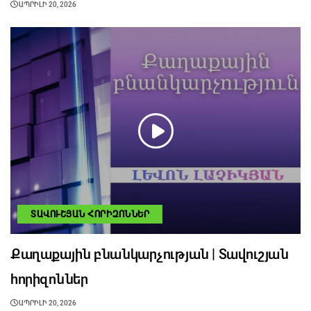
ԱՊՐԻԼԻ 20, 2026
ՏԱՎՈՒՇՅԱՆ ՀՈՐԻԶՈՆՆԵՐ
Քաղաքային բնանկարչության | Տավուշյան
հորիզոններ
ԱՊՐԻԼԻ 20, 2026