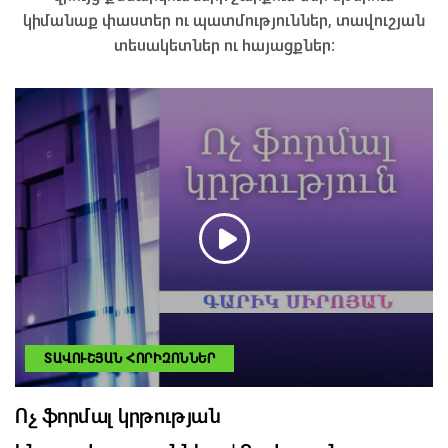
կիմանաք փաստեր ու պատմություններ, տավուշյան
տեսակետներ ու հայացքներ։
ՏԱՎՈՒՇՅԱՆ ՀՈՐԻԶՈՆՆԵՐ
Ոչ ֆորմալ կրթության