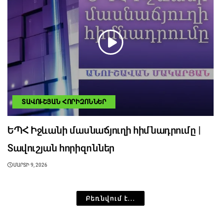
ՏԱՎՈՒՇՅԱՆ ՀՈՐԻԶՈՆՆԵՐ
ԵՊՀ Իջևանի մասնաճյուղի հիմնադրումը |
Տավուշյան հորիզոններ
ՄԱՐՏԻ 9, 2026