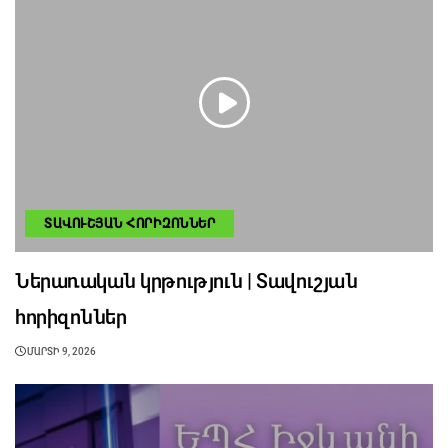
ՏԱՎՈՒՇՅԱՆ ՀՈՐԻԶՈՆՆԵՐ
Ներառական կրթություն | Տավուշյան
հորիզոններ
ՄԱՐՏԻ 9, 2026