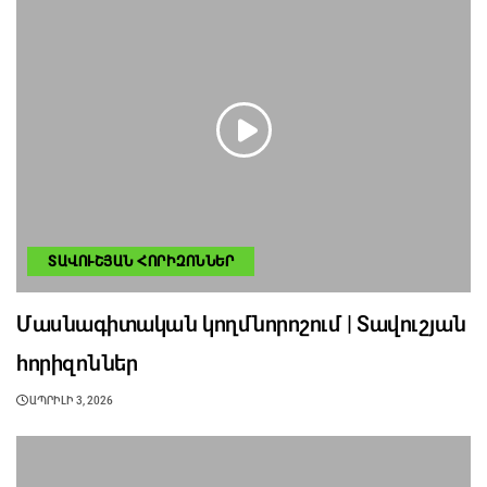
ՏԱՎՈՒՇՅԱՆ ՀՈՐԻԶՈՆՆԵՐ
Մասնագիտական կողմնորոշում | Տավուշյան
հորիզոններ
ԱՊՐԻԼԻ 3, 2026