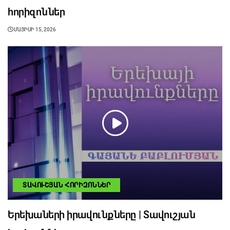
հորիզոններ
ՄԱՅԻՍԻ 15, 2026
ՏԱՎՈՒՇՅԱՆ ՀՈՐԻԶՈՆՆԵՐ
Երեխաների իրավունքները | Տավուշյան