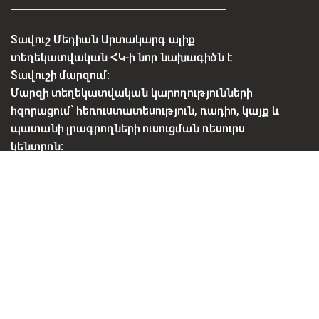
ՏԱՎՈՒՇՅԱՆ ՀՈՐԻԶՈՆՆԵՐ
Գրականությունը մեր կյանքում | Տավուշյան
հորիզոններ
ՓԵՏՐՎԱՐԻ 16, 2026