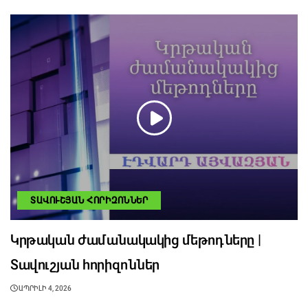
ՏԱՎՈՒՇՅԱՆ ՀՈՐԻԶՈՆՆԵՐ
Կրթական ժամանակակից մեթոդները |
Տավուշյան հորիզոններ
ԱՊՐԻԼԻ 4, 2026