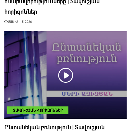
հնարավորությունները | Տավուշյան
հորիզոններ
ՄԱՅԻՍԻ 15, 2026
ՏԱՎՈՒՇՅԱՆ ՀՈՐԻԶՈՆՆԵՐ
Ընտանեկան բռնություն | Տավուշյան