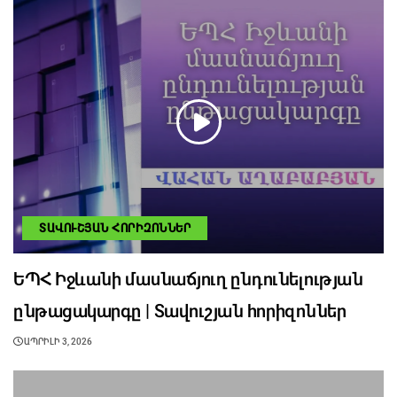
ՏԱՎՈՒՇՅԱՆ ՀՈՐԻԶՈՆՆԵՐ
ԵՊՀ Իջևանի մասնաճյուղ ընդունելության
ընթացակարգը | Տավուշյան հորիզոններ
ԱՊՐԻԼԻ 3, 2026