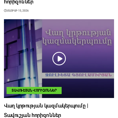
հորիզոններ
ՄԱՅԻՍԻ 15, 2026
ՏԱՎՈՒՇՅԱՆ ՀՈՐԻԶՈՆՆԵՐ
Վաղ կրթության կազմակերպումը |
Տավուշյան հորիզոններ