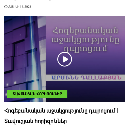
ՄԱՅԻՍԻ 14, 2026
ՏԱՎՈՒՇՅԱՆ ՀՈՐԻԶՈՆՆԵՐ
Հոգեբանական աջակցությունը դպրոցում |
Տավուշյան հորիզոններ