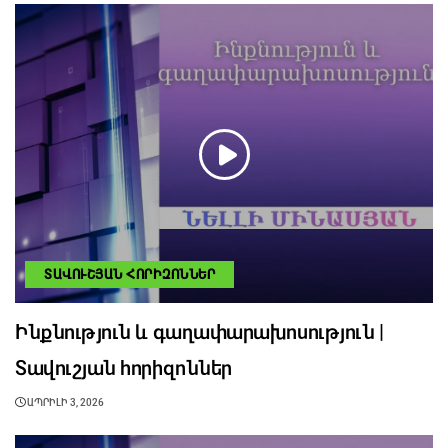
ՏԱՎՈՒՇՅԱՆ ՀՈՐԻԶՈՆՆԵՐ
Ինքնություն և գաղափարախոսություն |
Տավուշյան հորիզոններ
ԱՊՐԻԼԻ 3, 2026