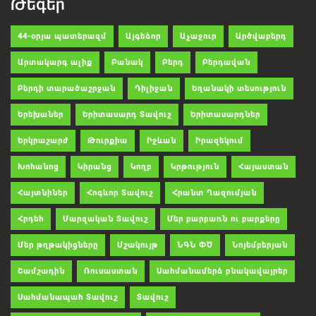
Թեգեր
44-օրյա պատերազմ
Այգեձոր
Աչաջուր
Արծվաբերդ
Արտակարգ ալիք
Բանակ
Բերդ
Բերդավան
Բերդի տարածաշրջան
Դիլիջան
Եղանակի տեսություն
Երեխաներ
Երիտասարդ Տավուշ
Երիտասարդներ
Երկրաշարժ
Թուրքիա
Իջևան
Իրազեկում
Խոհանոց
Կիրանց
Կողբ
Կրթություն
Հայաստան
Հայտնիներ
Հոգևոր Տավուշ
Հրանտ Ղազումյան
Հրդեհ
Մարզական Տավուշ
Մեր բարբառն ու բարքերը
Մեր թղթակիցները
Մշակույթ
ՆԳՆ ՓԾ
Նոյեմբերյան
Շամշադին
Ռուսաստան
Սահմանամերձ բնակավայրեր
Սահմանապահ Տավուշ
Տավուշ