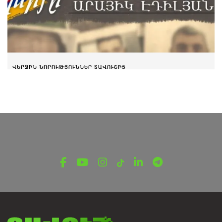
ՎԵՐՋԻՆ ՆՈՐՈՒԹՅՈՒՆՆԵՐ ՏԱՎՈՒՇԻՑ
Տղերքը․ Արայիկ Էդիլյան
Մարտի 30, 2025