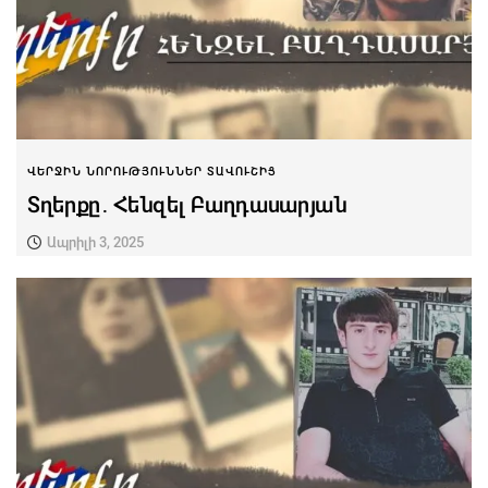
ՎԵՐՋԻՆ ՆՈՐՈՒԹՅՈՒՆՆԵՐ ՏԱՎՈՒՇԻՑ
Տղերքը․ Հենզել Բաղդասարյան
Ապրիլի 3, 2025