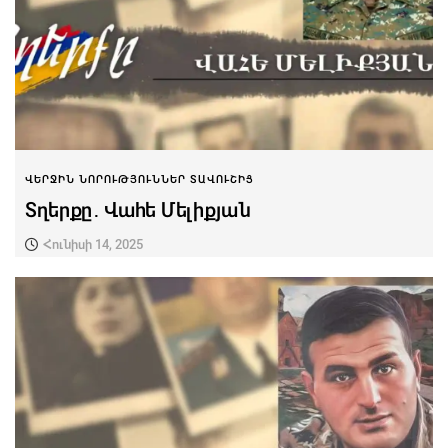
ՎԵՐՋԻՆ ՆՈՐՈՒԹՅՈՒՆՆԵՐ ՏԱՎՈՒՇԻՑ
Տղերքը․ Վահե Մելիքյան
Հունիսի 14, 2025