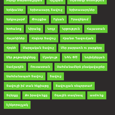
Բերդի տարածաշրջան
Դիլիջան
Եղանակի տեսություն
Երեխաներ
Երիտասարդ Տավուշ
Երիտասարդներ
Երկրաշարժ
Թուրքիա
Իջևան
Իրազեկում
Խոհանոց
Կիրանց
Կողբ
Կրթություն
Հայաստան
Հայտնիներ
Հոգևոր Տավուշ
Հրանտ Ղազումյան
Հրդեհ
Մարզական Տավուշ
Մեր բարբառն ու բարքերը
Մեր թղթակիցները
Մշակույթ
ՆԳՆ ՓԾ
Նոյեմբերյան
Շամշադին
Ռուսաստան
Սահմանամերձ բնակավայրեր
Սահմանապահ Տավուշ
Տավուշ
Տավուշի իմ տան հեքիաթը
Տավուշյան ռեպորտաժ
Տղերքը
Քո իրավունքը
Օդային տագնապ
ասմունք
էլեկտրաշչակ