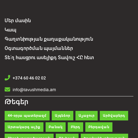
Մեր մասին
Կապ
Գաղտնիության քաղաքականություն
Օգտագործման պայմաններ
Տե՛ղ հասցրու ասելիքդ Տավուշ ՀԸ հետ
+374 60 46 02 02
info@tavushmedia.am
Թեգեր
44-օրյա պատերազմ
Այգեձոր
Աչաջուր
Արծվաբերդ
Արտակարգ ալիք
Բանակ
Բերդ
Բերդավան