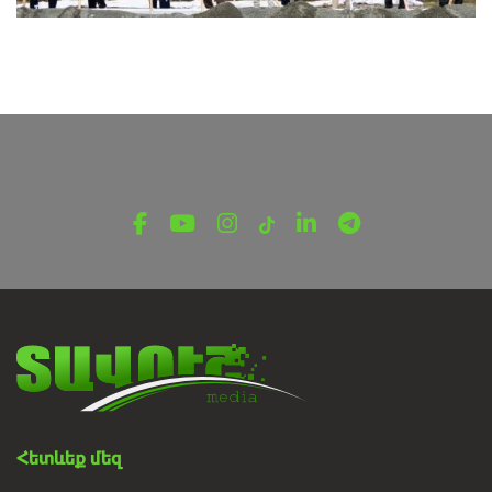
ՌԵՊՈՐՏԱԺ
Դիլիջանում կկառուցվի
Հայաստանի առաջին Hyatt
Regency հյուրանոցը․ նոր ու
խոշոր ներդրում զբոսաշրջության ոլորտում
Հուլիսի 29, 2026
Հետևեք մեզ