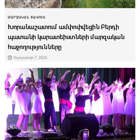
ՄԱՐԶԱԿԱՆ ՏԱՎՈՒՇ
Խորանաշատում ամփոփվեցին Բերդի
պատանի կարատեիստների մարզական
հաջողությունները
Օգոստոսի 7, 2026