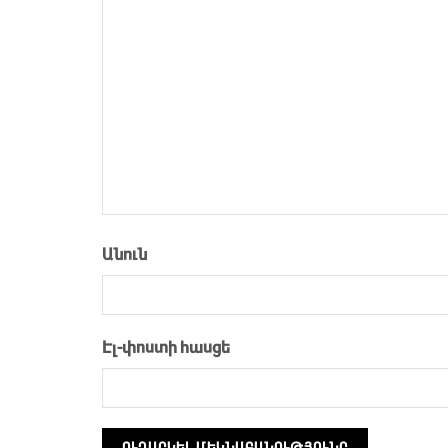
Անուն
Էլ-փոստի հասցե