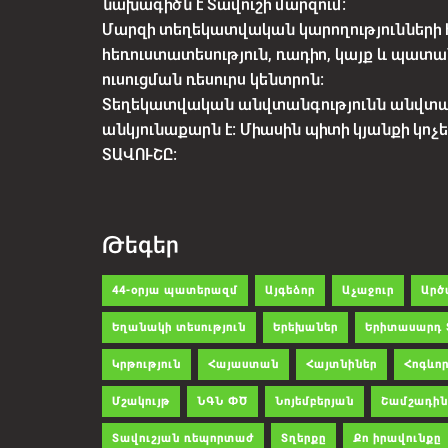
նախագիծն է Տավուշի մարզում:
Մարզի տեղեկատվական կարողությունների 
հեռուստատեսություն, ռադիո, կայք և պատա
ուսուցման ռեսուրս կենտրոն:
Տեղեկատվական անվտանգությունն անվտ
անկյունաքարն է: Միասին պիտի կյանքի կո
ՏԱՎՈՒՇԸ:
Թեգեր
44-օրյա պատերազմ
Այգեձոր
Աչաջուր
Արծ
Եղանակի տեսություն
Երեխաներ
Երիտասարդ 
Կրթություն
Հայաստան
Հայտնիներ
Հոգևոր
Մշակույթ
ՆԳՆ ՓԾ
Նոյեմբերյան
Շամշադին
Տավուշյան ռեպորտաժ
Տղերքը
Քո իրավունքը