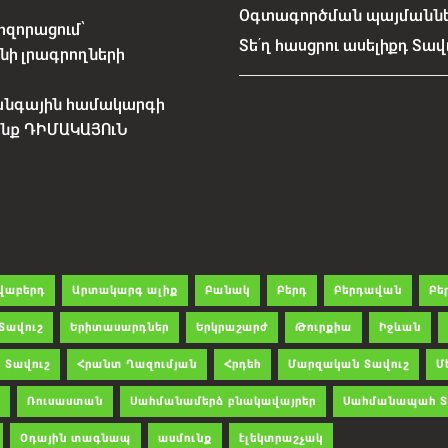
Օգտագործման պայմանն
հզորացում՝
Տե՛ղ հասցրու ասելիքդ Տավ
նի լրագրողների
անգային համակարգի
չենք ԴԻՄԱԿԱՅՈւՆ
վաբերդ
Արտակարգ ալիք
Բանակ
Բերդ
Բերդավան
Բե
Տավուշ
Երիտասարդներ
Երկրաշարժ
Թուրքիա
Իջևան
 Տավուշ
Հրանտ Ղազումյան
Հրդեհ
Մարզական Տավուշ
Մ
Ռուսաստան
Սահմանամերձ բնակավայրեր
Սահմանապահ Տ
Օդային տագնապ
ասմունք
էլեկտրաշչակ