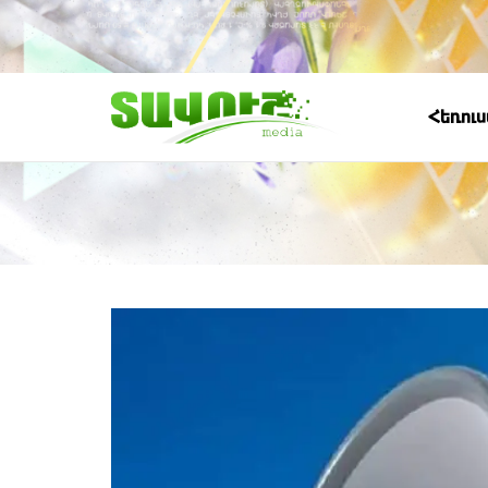
Հեռու