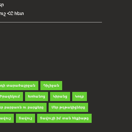
եր
ուշ ՀԸ հետ
րդի տարածաշրջան
Դիլիջան
Իրազեկում
Խոհանոց
Կիրանց
Կողբ
եր բարբառն ու բարքերը
Մեր թղթակիցները
ավուշ
Տավուշ
Տավուշի իմ տան հեքիաթը