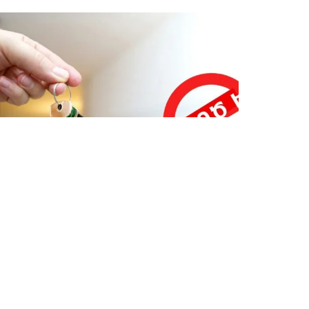
ՎԵՐՋԻՆ ՆՈՐՈՒԹՅՈՒՆՆԵՐ ՏԱՎՈՒՇԻՑ
Կեղծ բնակարաններ ու
խաղարկություններ․ սոցցանցերում
տարածվում են կեղծ առաջարկներ
Օգոստոսի 6, 2026