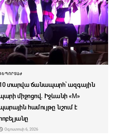
ՌԵՊՈՐՏԱԺ
10 տարվա ճանապարհ՝ ազգային
պարի միջոցով. Իջևանի «M»
պարային համույթը նշում է
հոբելյանը
Օգոստոսի 6, 2026