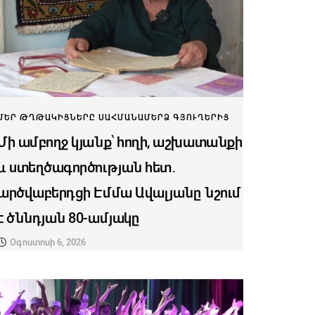
ՄԵՐ ԹՂԹԱԿԻՑՆԵՐԸ ՍԱՀՄԱՆԱՄԵՐՁ ԳՅՈՒՂԵՐԻՑ
Մի ամբողջ կյանք՝ հողի, աշխատանքի
և ստեղծագործության հետ․
արծվաբերդցի Էմմա Ավալյանը նշում
է ծննդյան 80-ամյակը
Օգոստոսի 6, 2026