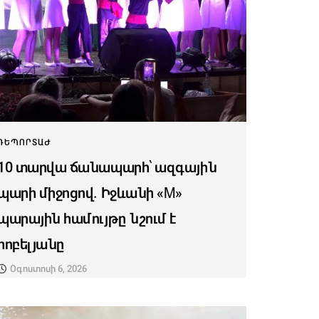
ՌԵՊՈՐՏԱԺ
10 տարվա ճանապարհ՝ ազգային
պարի միջոցով. Իջևանի «M»
պարային համույթը նշում է
հոբելյանը
Օգոստոսի 6, 2026