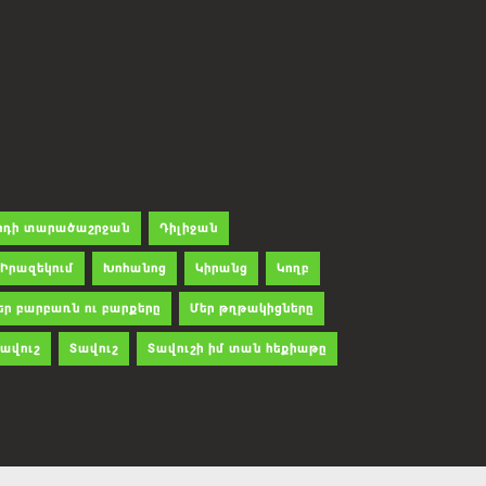
րդի տարածաշրջան
Դիլիջան
Իրազեկում
Խոհանոց
Կիրանց
Կողբ
եր բարբառն ու բարքերը
Մեր թղթակիցները
ավուշ
Տավուշ
Տավուշի իմ տան հեքիաթը