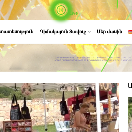
Live
ստատեսություն
Դիմակայուն Տավուշ
Մեր մասին