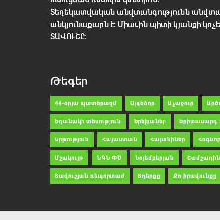
Տեղեկատվական անվտանգությունն անվտ
անկյունաքարն է: Միասին պիտի կյանքի կո
ՏԱՎՈՒՇԸ:
Թեգեր
44-օրյա պատերազմ
Այգեձոր
Աչաջուր
Արծ
Եղանակի տեսություն
Երեխաներ
Երիտասարդ 
Կրթություն
Հայաստան
Հայտնիներ
Հոգևոր
Մշակույթ
ՆԳՆ ՓԾ
Նոյեմբերյան
Շամշադին
Տավուշյան ռեպորտաժ
Տղերքը
Քո իրավունքը