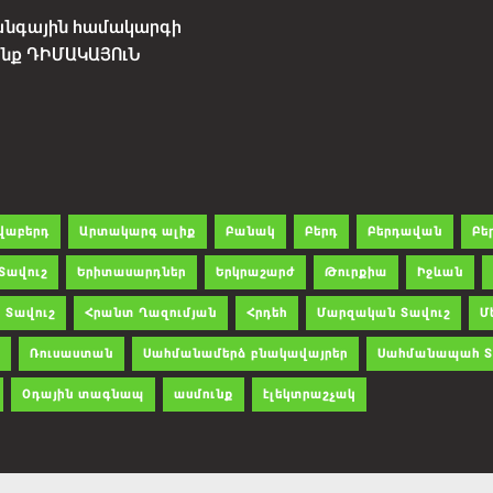
անգային համակարգի
չենք ԴԻՄԱԿԱՅՈւՆ
վաբերդ
Արտակարգ ալիք
Բանակ
Բերդ
Բերդավան
Բե
Տավուշ
Երիտասարդներ
Երկրաշարժ
Թուրքիա
Իջևան
 Տավուշ
Հրանտ Ղազումյան
Հրդեհ
Մարզական Տավուշ
Մ
Ռուսաստան
Սահմանամերձ բնակավայրեր
Սահմանապահ Տ
Օդային տագնապ
ասմունք
էլեկտրաշչակ