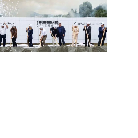
ՌԵՊՈՐՏԱԺ
Դիլիջանում կկառուցվի
Հայաստանի առաջին Hyatt
Regency հյուրանոցը․ նոր ու
խոշոր ներդրում
զբոսաշրջության ոլորտում