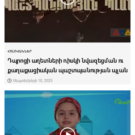
ՀՈԼՈՎԱԿՆԵՐ
Դպրոցի աղետների ռիսկի նվազեցման ու
քաղաքացիական պաշտպանության պլան
Սեպտեմբերի 10, 2025