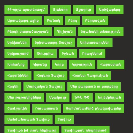
44-օրյա պատերազմ
Այգեձոր
Աչաջուր
Արծվաբերդ
Արտակարգ ալիք
Բանակ
Բերդ
Բերդավան
Բերդի տարածաշրջան
Դիլիջան
Եղանակի տեսություն
Երեխաներ
Երիտասարդ Տավուշ
Երիտասարդներ
Երկրաշարժ
Թուրքիա
Իջևան
Իրազեկում
Խոհանոց
Կիրանց
Կողբ
Կրթություն
Հայաստան
Հայտնիներ
Հոգևոր Տավուշ
Հրանտ Ղազումյան
Հրդեհ
Մարզական Տավուշ
Մեր բարբառն ու բարքերը
Մեր թղթակիցները
Մշակույթ
ՆԳՆ ՓԾ
Նոյեմբերյան
Շամշադին
Ռուսաստան
Սահմանամերձ բնակավայրեր
Սահմանապահ Տավուշ
Տավուշ
Տավուշի իմ տան հեքիաթը
Տավուշյան ռեպորտաժ