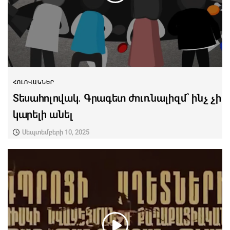
ՀՈԼՈՎԱԿՆԵՐ
Տեսահոլովակ. Գրագետ ժուռնալիզմ՝ ինչ չի
կարելի անել
Սեպտեմբերի 10, 2025