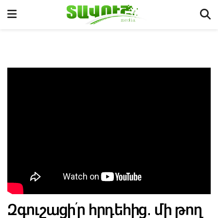
Զգուշացի՛ր հրդեհից․ մի թող