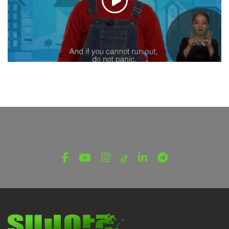
ՀՈԼՈՎԱԿՆԵՐ
Ինչ անել հրդեհի դեպքում. կարևոր
վարքականոնները՝ երեխաների խոսքով
Սեպտեմբերի 10, 2025