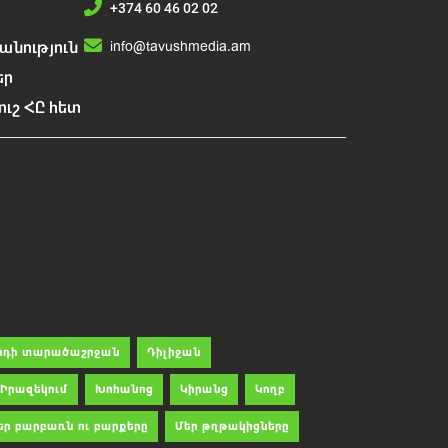
+374 60 46 02 02
info@tavushmedia.am
նություն
եր
ուշ ՀԸ հետ
րդի տարածաշրջան
Դիլիջան
Իրազեկում
Խոհանոց
Կիրանց
Կողբ
եր բարբառն ու բարքերը
Մեր թղթակիցները