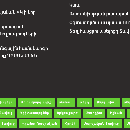
Կապ
ական ՀԿ-ի նոր
Գաղտնիության քաղաքակա
Օգտագործման պայմանն
հզորացում՝
Տե՛ղ հասցրու ասելիքդ Տավ
նի լրագրողների
անգային համակարգի
չենք ԴԻՄԱԿԱՅՈւՆ
վաբերդ
Արտակարգ ալիք
Բանակ
Բերդ
Բերդավան
Բե
Տավուշ
Երիտասարդներ
Երկրաշարժ
Թուրքիա
Իջևան
 Տավուշ
Հրանտ Ղազումյան
Հրդեհ
Մարզական Տավուշ
Մ