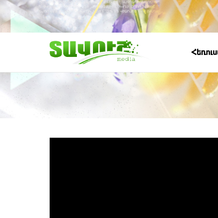
Հեռու