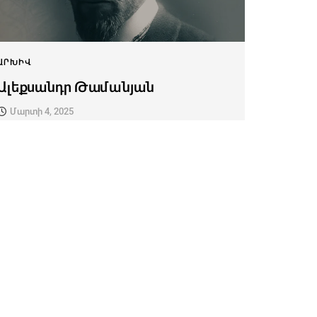
ԱՐԽԻՎ
Ալեքսանդր Թամանյան
Մարտի 4, 2025