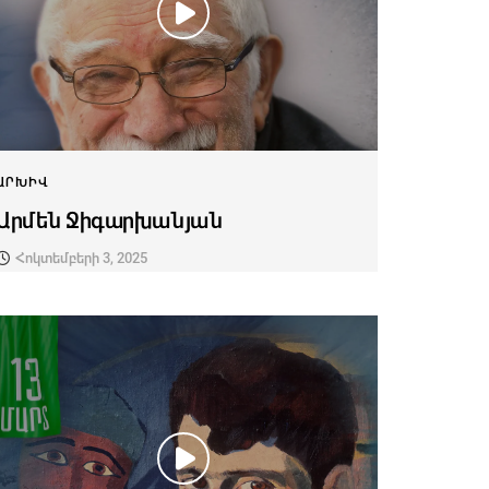
ԱՐԽԻՎ
Արմեն Ջիգարխանյան
Հոկտեմբերի 3, 2025