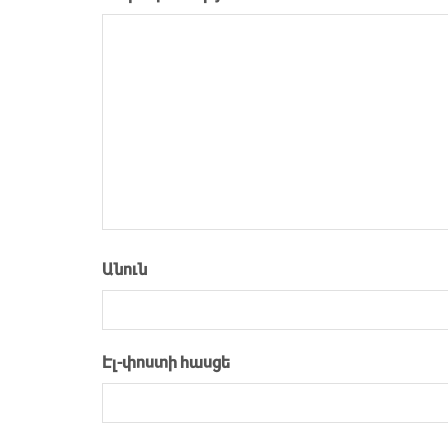
Անուն
Էլ-փոստի հասցե