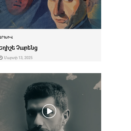
ԱՐԽԻՎ
Եղիշե Չարենց
Մարտի 13, 2025