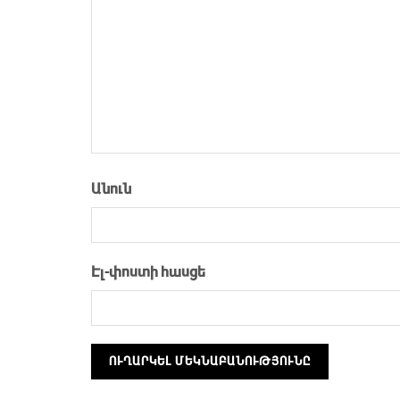
Անուն
Էլ-փոստի հասցե