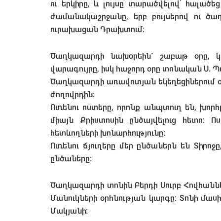
ու երկիրը, և լույսը տարածվելով՝ հալած
ժամանակաշրջանը, երբ բույսերով ու ծա
ուրախացան Դրախտում:
Ծաղկազարդի նախօրեին` շաբաթ օրը, 
վարագույրը, իսկ հաջորդ օրը տոնական Ս. 
Ծաղկազարդի առավոտյան եկեղեցիներում օր
ժողովրդին:
Ուռենու ոստերը, որոնք անպտուղ են, խոր
միայն Քրիստոսին ընծայվելուց հետո: Ո
հետևողների խոնարհությունը:
Ուռենու ճյուղերը մեր ընծաներն են Տիրոջ
ընծաները:
Ծաղկազարդի տոնին Բերդի Սուրբ Հովհանն
Մանուկների օրհնության կարգը։ Տոնի մաս
Մակյանի։