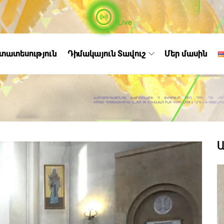
Live
ստատեսություն
Դիմակայուն Տավուշ
Մեր մասին