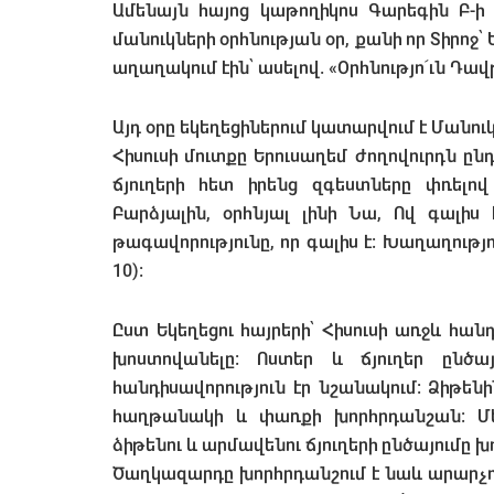
Ամենայն հայոց կաթողիկոս Գարեգին Բ-ի
մանուկների օրհնության օր, քանի որ Տիրո
աղաղակում էին՝ ասելով. «Օրհնությո՜ւն Դավթ
Այդ օրը եկեղեցիներում կատարվում է Մանու
Հիսուսի մուտքը Երուսաղեմ ժողովուրդն ըն
ճյուղերի հետ իրենց զգեստները փռել
Բարձյալին, օրհնյալ լինի Նա, Ով գալիս 
թագավորությունը, որ գալիս է: Խաղաղությո
10):
Ըստ Եկեղեցու հայրերի՝ Հիսուսի առջև հան
խոստովանելը: Ոստեր և ճյուղեր ընծ
հանդիսավորություն էր նշանակում: Ձիթեն
հաղթանակի և փառքի խորհրդանշան: Մե
ձիթենու և արմավենու ճյուղերի ընծայումը
Ծաղկազարդը խորհրդանշում է նաև արարչո