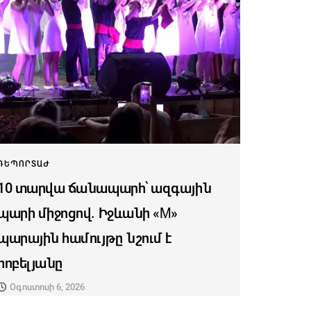
ՌԵՊՈՐՏԱԺ
10 տարվա ճանապարհ՝ ազգային
պարի միջոցով. Իջևանի «M»
պարային համույթը նշում է
հոբելյանը
Օգոստոսի 6, 2026