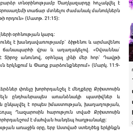
 բարձր տնօրինությամբ Ծաղկազարդը հռչակվել է
ջ՝ Երուսաղեմի տաճար մտնելու ժամանակ մանուկներն
ի որդուն» (Մատթ. 21:15):
կների օրհնության կարգ:
դունել է խանդավառությամբ` ձիթենու և արմավենու
ով ճանապարհի վրա և աղաղակելով. «Օվսաննա՜
է Տիրոջ անունով, օրհնյալ լինի մեր հոր` Դավթի
ւն երկնքում և Փառք բարձունքներում» (Մարկ. 11:9-
դերձներ փռելը խորհրդանշել է մեղքերը Քրիստոսին
այելն ընդհանրապես առանձնակի պատիվներ և
ին ընկալվել է որպես իմաստության, խաղաղության,
ռյալ Ղազարոսին հարություն տված Քրիստոսին
 խորհրդանշում է մահվան հանդեպ հաղթանակը:
ւթյան առաջին օրը, երբ Աստված ստեղծեց երկինքն