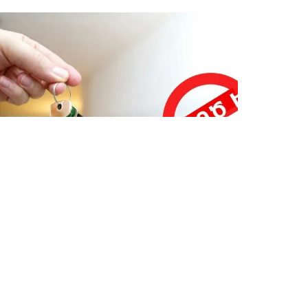
ՎԵՐՋԻՆ ՆՈՐՈՒԹՅՈՒՆՆԵՐ ՏԱՎՈՒՇԻՑ
Կեղծ բնակարաններ ու
խաղարկություններ․ սոցցանցերում
տարածվում են կեղծ առաջարկներ
Օգոստոսի 6, 2026