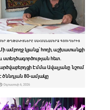
ՄԵՐ ԹՂԹԱԿԻՑՆԵՐԸ ՍԱՀՄԱՆԱՄԵՐՁ ԳՅՈՒՂԵՐԻՑ
Մի ամբողջ կյանք՝ հողի, աշխատանքի
և ստեղծագործության հետ․
արծվաբերդցի Էմմա Ավալյանը նշում
է ծննդյան 80-ամյակը
Օգոստոսի 6, 2026