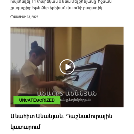
հայտնվել 11 տարեկան Աննա Մելքոնյանը՝ Իջևան
քաղաքից։ Եթե Ձեր երեխան ևս ունի բացառիկ...
ՄԱՅԻՍԻ 23, 2023
UNCATEGORIZED
Անահիտ Անանյան․ Դաշնամուրային
կատարում