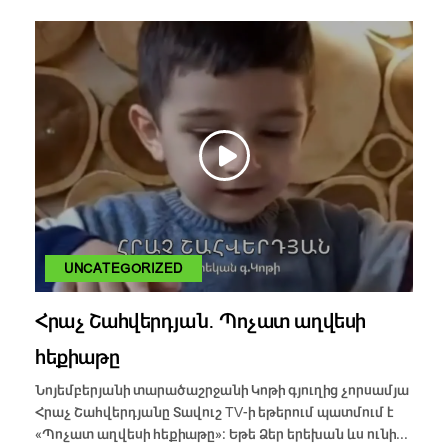
UNCATEGORIZED
Հրաչ Շահվերդյան․ Պոչատ աղվեսի
հեքիաթը
Նոյեմբերյանի տարածաշրջանի Կոթի գյուղից չորսամյա
Հրաչ Շահվերդյանը Տավուշ TV-ի եթերում պատմում է
«Պոչատ աղվեսի հեքիաթը»։ Եթե Ձեր երեխան ևս ունի...