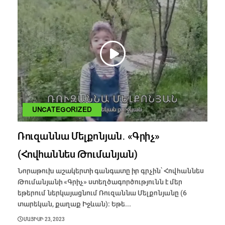
UNCATEGORIZED
Ռուզաննա Մելքոնյան․ «Գրիչ»
(Հովհաննես Թումանյան)
Նորաթուխ աշակերտի գանգատը իր գրչին՝ Հովհաննես
Թումանյանի «Գրիչ» ստեղծագործությունն է մեր
եթերում ներկայացնում Ռուզաննա Մելքոնյանը (6
տարեկան, քաղաք Իջևան): Եթե...
ՄԱՅԻՍԻ 23, 2023