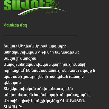
Հետևեք մեզ
Տավուշ Մեդիան Արտակարգ ալիք
տեղեկատվական ՀԿ-ի նոր նախագիծն է
Տավուշի մարզում:
Մարզի տեղեկատվական կարողությունների
հզորացում՝ հեռուստատեսություն, ռադիո, կայք և
պատանի լրագրողների ուսուցման ռեսուրս
կենտրոն:
Տեղեկատվական անվտանգությունն
անվտանգային համակարգի անկյունաքարն է:
Միասին պիտի կյանքի կոչենք ԴԻՄԱԿԱՅՈւՆ
ՏԱՎՈՒՇԸ: