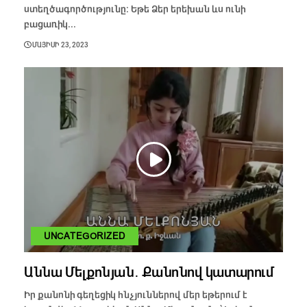
ստեղծագործությունը։ Եթե Ձեր երեխան ևս ունի
բացառիկ...
ՄԱՅԻՍԻ 23, 2023
UNCATEGORIZED
Աննա Մելքոնյան․ Քանոնով կատարում
Իր քանոնի գեղեցիկ հնչյուններով մեր եթերում է