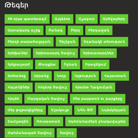
Թեգեր
44-օրյա պատերազմ
Այգեձոր
Աչաջուր
Արծվաբերդ
Արտակարգ ալիք
Բանակ
Բերդ
Բերդավան
Բերդի տարածաշրջան
Դիլիջան
Եղանակի տեսություն
Երեխաներ
Երիտասարդ Տավուշ
Երիտասարդներ
Երկրաշարժ
Թուրքիա
Իջևան
Իրազեկում
Խոհանոց
Կիրանց
Կողբ
Կրթություն
Հայաստան
Հայտնիներ
Հոգևոր Տավուշ
Հրանտ Ղազումյան
Հրդեհ
Մարզական Տավուշ
Մեր բարբառն ու բարքերը
Մեր թղթակիցները
Մշակույթ
ՆԳՆ ՓԾ
Նոյեմբերյան
Շամշադին
Ռուսաստան
Սահմանամերձ բնակավայրեր
Սահմանապահ Տավուշ
Տավուշ