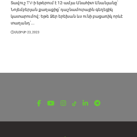
Տավուշ TV-ի եթերում է 12-ամյա Անահիտ Անանյանը՝
Նոյեմբերյան քաղաքից՝ դաշնամուրային գեղեցիկ
կատարումով։ Եթե Ձեր երեխան ևս ունի բացառիկ որևէ
տաղանդ՝...
ՄԱՅԻՍԻ 23, 2023