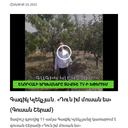
ՄԱՅԻՍԻ 23, 2023
ՇՆՈՐՀԱԼԻ ԵՐԵԽԱՆԵՐԸ ՏԱՎՈՒՇ TV-Ի ԵԹԵՐՈՒՄ
Գագիկ Կլեկչյան․ «Դուն իմ մուսան ես»
(Գուսան Շերամ)
Տավուշ գյուղից 11-ամյա Գագիկ Կլեկչյանը կատարում է
գուսան Շերամի «Դուն իմ մուսան ես»