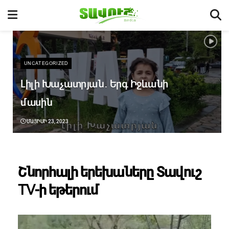
UNCATEGORIZED
Լիլի Խաչատրյան․ Երգ Իջևանի
մասին
ՄԱՅԻՍԻ 23, 2023
Շնորհալի երեխաները Տավուշ
TV-ի եթերում