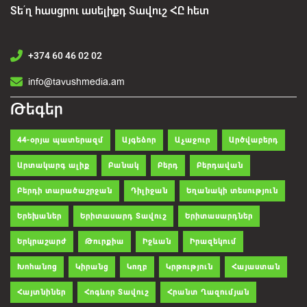
Տե՛ղ հասցրու ասելիքդ Տավուշ ՀԸ հետ
+374 60 46 02 02
info@tavushmedia.am
Թեգեր
44-օրյա պատերազմ
Այգեձոր
Աչաջուր
Արծվաբերդ
Արտակարգ ալիք
Բանակ
Բերդ
Բերդավան
Բերդի տարածաշրջան
Դիլիջան
Եղանակի տեսություն
Երեխաներ
Երիտասարդ Տավուշ
Երիտասարդներ
Երկրաշարժ
Թուրքիա
Իջևան
Իրազեկում
Խոհանոց
Կիրանց
Կողբ
Կրթություն
Հայաստան
Հայտնիներ
Հոգևոր Տավուշ
Հրանտ Ղազումյան