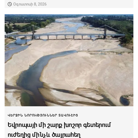
Օգոստոսի 8, 2026
ՎԵՐՋԻՆ ՆՈՐՈՒԹՅՈՒՆՆԵՐ ՏԱՎՈՒՇԻՑ
Եվրոպայի մի շարք խոշոր գետերում
ուժեղից մինչև ծայրահեղ