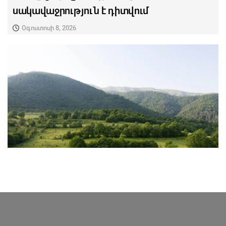
սակավաջրություն է դիտվում
Օգոստոսի 8, 2026
ՎԵՐՋԻՆ ՆՈՐՈՒԹՅՈՒՆՆԵՐ ՏԱՎՈՒՇԻՑ
«Դիլիջան» ազգային պարկում