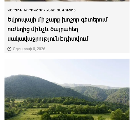
ՎԵՐՋԻՆ ՆՈՐՈՒԹՅՈՒՆՆԵՐ ՏԱՎՈՒՇԻՑ
Եվրոպայի մի շարք խոշոր գետերում
ուժեղից մինչև ծայրահեղ
սակավաջրություն է դիտվում
Օգոստոսի 8, 2026