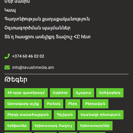
Մեր մասին
Կապ
Գաղտնիության քաղաքականություն
Օգտագործման պայմաններ
Տե՛ղ հասցրու ասելիքդ Տավուշ ՀԸ հետ
+374 60 46 02 02
info@tavushmedia.am
Թեգեր
44-օրյա պատերազմ
Այգեձոր
Աչաջուր
Արծվաբերդ
Արտակարգ ալիք
Բանակ
Բերդ
Բերդավան
Բերդի տարածաշրջան
Դիլիջան
Եղանակի տեսություն
Երեխաներ
Երիտասարդ Տավուշ
Երիտասարդներ