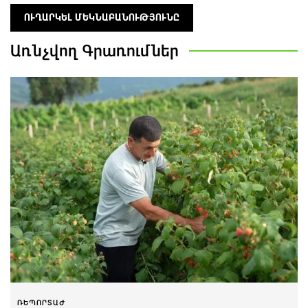
Առնչվող
Գրառումներ
ՌԵՊՈՐՏԱԺ