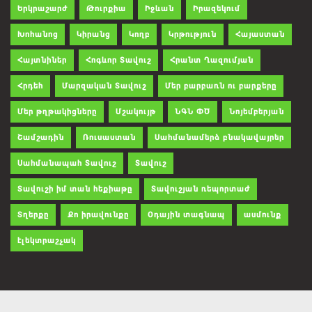
Երկրաշարժ
Թուրքիա
Իջևան
Իրազեկում
Խոհանոց
Կիրանց
Կողբ
Կրթություն
Հայաստան
Հայտնիներ
Հոգևոր Տավուշ
Հրանտ Ղազումյան
Հրդեհ
Մարզական Տավուշ
Մեր բարբառն ու բարքերը
Մեր թղթակիցները
Մշակույթ
ՆԳՆ ՓԾ
Նոյեմբերյան
Շամշադին
Ռուսաստան
Սահմանամերձ բնակավայրեր
Սահմանապահ Տավուշ
Տավուշ
Տավուշի իմ տան հեքիաթը
Տավուշյան ռեպորտաժ
Տղերքը
Քո իրավունքը
Օդային տագնապ
ասմունք
էլեկտրաշչակ