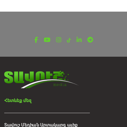
ՎԵՐՋԻՆ ՆՈՐՈՒԹՅՈՒՆՆԵՐ ՏԱՎՈՒՇԻՑ
«Դիլիջան» ազգային պարկում
հայտնաբերվել են մոլորված
զբոսաշրջիկները
Օգոստոսի 7, 2026
Հետևեք մեզ
Տավուշ Մեդիան Արտակարգ ալիք