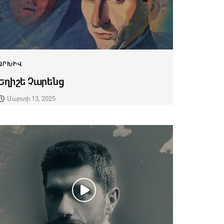
ԱՐԽԻՎ
Եղիշե Չարենց
Մարտի 13, 2025