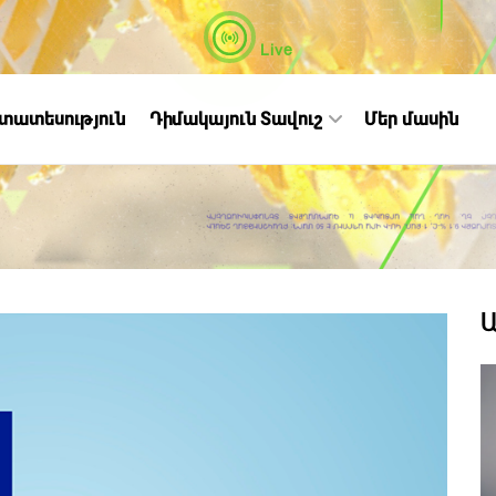
Live
ստատեսություն
Դիմակայուն Տավուշ
Մեր մասին