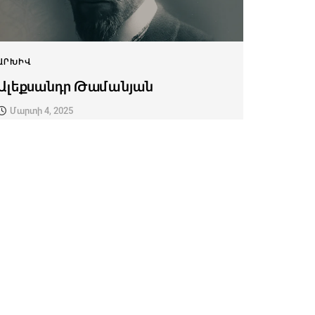
ԱՐԽԻՎ
Ալեքսանդր Թամանյան
Մարտի 4, 2025