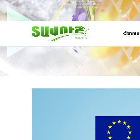
Հեռու