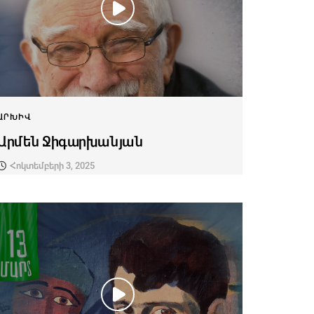
ԱՐԽԻՎ
Արմեն Ջիգարխանյան
Հոկտեմբերի 3, 2025