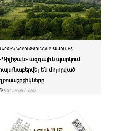
ՎԵՐՋԻՆ ՆՈՐՈՒԹՅՈՒՆՆԵՐ ՏԱՎՈՒՇԻՑ
«Դիլիջան» ազգային պարկում
հայտնաբերվել են մոլորված
զբոսաշրջիկները
Օգոստոսի 7, 2026