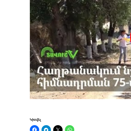
Կիսվել