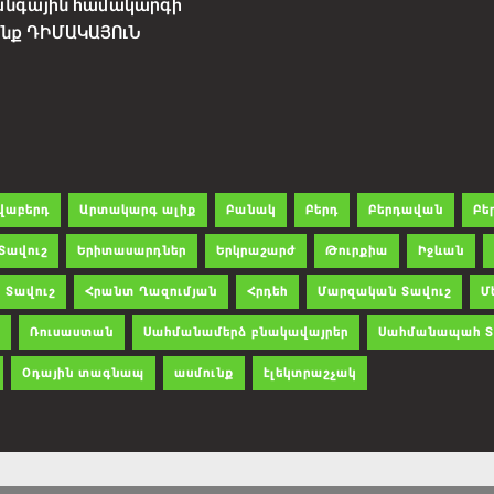
անգային համակարգի
չենք ԴԻՄԱԿԱՅՈւՆ
վաբերդ
Արտակարգ ալիք
Բանակ
Բերդ
Բերդավան
Բե
Տավուշ
Երիտասարդներ
Երկրաշարժ
Թուրքիա
Իջևան
 Տավուշ
Հրանտ Ղազումյան
Հրդեհ
Մարզական Տավուշ
Մ
Ռուսաստան
Սահմանամերձ բնակավայրեր
Սահմանապահ Տ
Օդային տագնապ
ասմունք
էլեկտրաշչակ