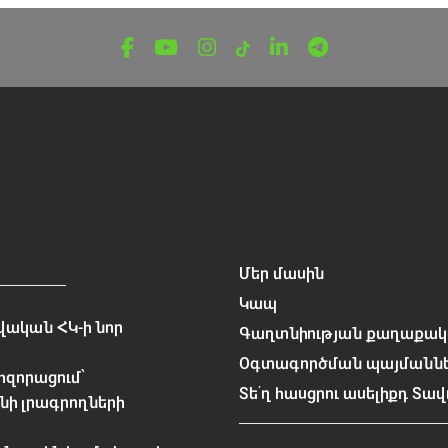
Մեր մասին
Կապ
ական ՀԿ-ի նոր
Գաղտնիության քաղաքակա
Օգտագործման պայմանն
հզորացում՝
Տե՛ղ հասցրու ասելիքդ Տավ
նի լրագրողների