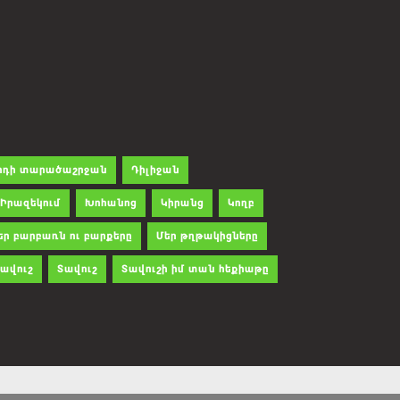
րդի տարածաշրջան
Դիլիջան
Իրազեկում
Խոհանոց
Կիրանց
Կողբ
եր բարբառն ու բարքերը
Մեր թղթակիցները
ավուշ
Տավուշ
Տավուշի իմ տան հեքիաթը