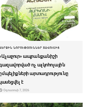
ՎԵՐՋԻՆ ՆՈՐՈՒԹՅՈՒՆՆԵՐ ՏԱՎՈՒՇԻՑ
«Աչաջուր» ապրանքանիշի
գազավորված ոչ ալկոհոլային
ըմպելիքների արտադրությունը
կասեցվել է
Օգոստոսի 7, 2026