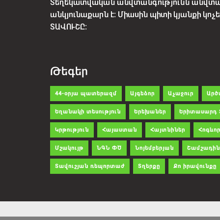
Տեղեկատվական անվտանգությունն անվտ
անկյունաքարն է: Միասին պիտի կյանքի կո
ՏԱՎՈՒՇԸ:
Թեգեր
44-օրյա պատերազմ
Այգեձոր
Աչաջուր
Արծ
Եղանակի տեսություն
Երեխաներ
Երիտասարդ 
Կրթություն
Հայաստան
Հայտնիներ
Հոգևոր
Մշակույթ
ՆԳՆ ՓԾ
Նոյեմբերյան
Շամշադին
Տավուշյան ռեպորտաժ
Տղերքը
Քո իրավունքը