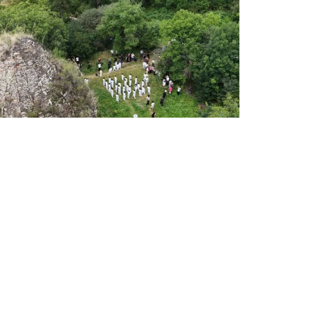
ՄԱՐԶԱԿԱՆ ՏԱՎՈՒՇ
Խորանաշատում ամփոփվեցին
Բերդի պատանի կարատեիստների
մարզական հաջողությունները
Օգոստոսի 7, 2026