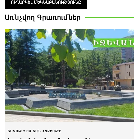
Առնչվող
Գրառումներ
ՏԱՎՈՒՇԻ ԻՄ ՏԱՆ ՀԵՔԻԱԹԸ