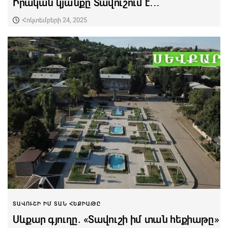
Իրական կյանքը Տավուշում է․․․
Հոկտեմբերի 24, 2025
ՏԱՎՈՒՇԻ ԻՄ ՏԱՆ ՀԵՔԻԱԹԸ
Սևքար գյուղը. «Տավուշի իմ տան հեքիաթը»