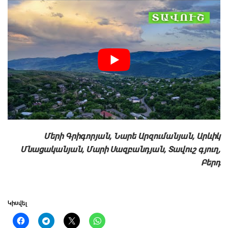
Մերի Գրիգորյան, Նարե Արզումանյան, Արևիկ
Մնացականյան, Մարի Սազբանդյան, Տավուշ գյուղ,
Բերդ
Կիսվել