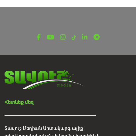
տեսարժան վայրերում
Հոկտեմբերի 23, 2025
Հետևեք մեզ
Տավուշ Մեդիան Արտակարգ ալիք
տեղեկատվական ՀԿ-ի նոր նախագիծն է