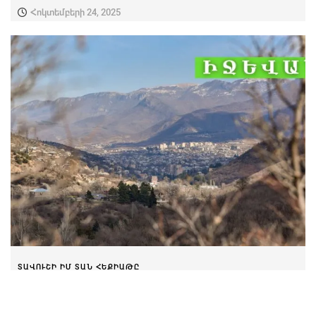
Հոկտեմբերի 24, 2025
ՏԱՎՈՒՇԻ ԻՄ ՏԱՆ ՀԵՔԻԱԹԸ
7-ամյա Անահիտը պատմում է Իջևանի
մասին ու հրավիրում շրջելու քաղաքի