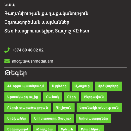
Կապ
Գաղտնիության քաղաքականություն
Օգտագործման պայմաններ
Տե՛ղ հասցրու ասելիքդ Տավուշ ՀԸ հետ
+374 60 46 02 02
info@tavushmedia.am
Թեգեր
44-օրյա պատերազմ
Այգեձոր
Աչաջուր
Արծվաբերդ
Արտակարգ ալիք
Բանակ
Բերդ
Բերդավան
Բերդի տարածաշրջան
Դիլիջան
Եղանակի տեսություն
Երեխաներ
Երիտասարդ Տավուշ
Երիտասարդներ
Երկրաշարժ
Թուրքիա
Իջևան
Իրազեկում