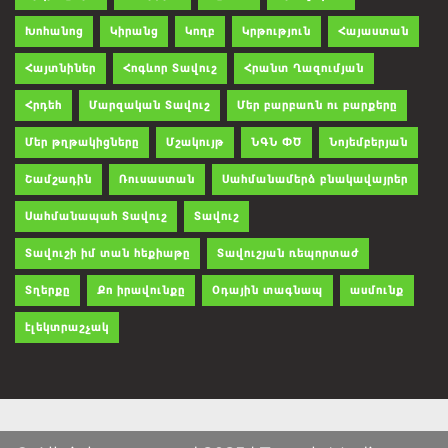
Խոհանոց
Կիրանց
Կողբ
Կրթություն
Հայաստան
Հայտնիներ
Հոգևոր Տավուշ
Հրանտ Ղազումյան
Հրդեհ
Մարզական Տավուշ
Մեր բարբառն ու բարքերը
Մեր թղթակիցները
Մշակույթ
ՆԳՆ ՓԾ
Նոյեմբերյան
Շամշադին
Ռուսաստան
Սահմանամերձ բնակավայրեր
Սահմանապահ Տավուշ
Տավուշ
Տավուշի իմ տան հեքիաթը
Տավուշյան ռեպորտաժ
Տղերքը
Քո իրավունքը
Օդային տագնապ
ասմունք
էլեկտրաշչակ