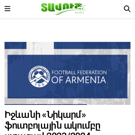
Իջևանի «Նիկարմ»
ֆուտբոլային ակումբը