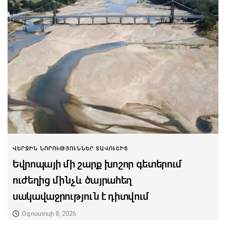
ՎԵՐՋԻՆ ՆՈՐՈՒԹՅՈՒՆՆԵՐ ՏԱՎՈՒՇԻՑ
Եվրոպայի մի շարք խոշոր գետերում
ուժեղից մինչև ծայրահեղ
սակավաջրություն է դիտվում
Օգոստոսի 8, 2026