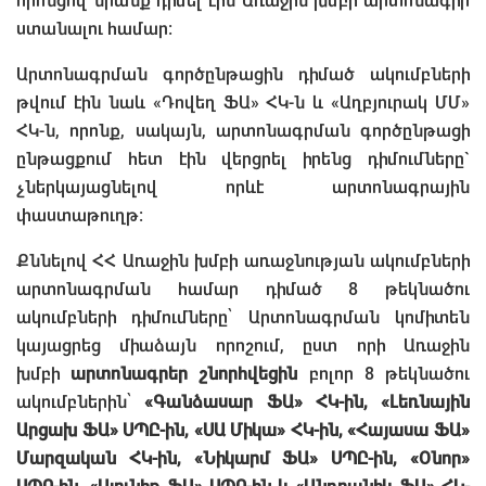
որոնցով նրանք դիմել էին Առաջին խմբի արտոնագիր
ստանալու համար:
Արտոնագրման գործընթացին դիմած ակումբների
թվում էին նաև «Դովեղ ՖԱ» ՀԿ-ն և «Աղբյուրակ ՄՄ»
ՀԿ-ն, որոնք, սակայն, արտոնագրման գործընթացի
ընթացքում հետ էին վերցրել իրենց դիմումները`
չներկայացնելով որևէ արտոնագրային
փաստաթուղթ։
Քննելով ՀՀ Առաջին խմբի առաջնության ակումբների
արտոնագրման համար դիմած 8 թեկնածու
ակումբների դիմումները՝ Արտոնագրման կոմիտեն
կայացրեց միաձայն որոշում, ըստ որի Առաջին
խմբի
արտոնագրեր շնորհվեցին
բոլոր 8 թեկնածու
ակումբներին՝
«Գանձասար ՖԱ» ՀԿ-ին, «Լեռնային
Արցախ ՖԱ» ՍՊԸ-ին, «ՍԱ Միկա» ՀԿ-ին, «Հայասա ՖԱ»
Մարզական ՀԿ-ին, «Նիկարմ ՖԱ» ՍՊԸ-ին, «Օնոր»