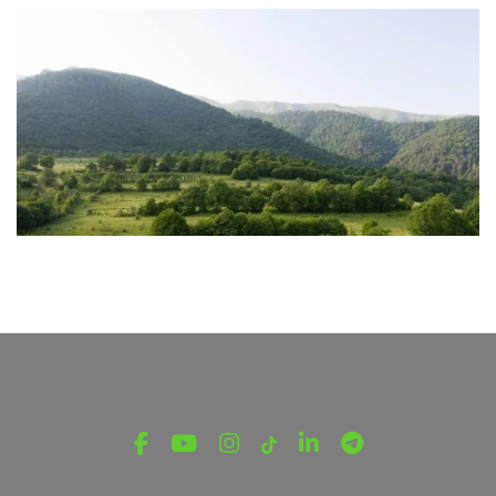
ՎԵՐՋԻՆ ՆՈՐՈՒԹՅՈՒՆՆԵՐ ՏԱՎՈՒՇԻՑ
«Դիլիջան» ազգային պարկում
հայտնաբերվել են մոլորված
զբոսաշրջիկները