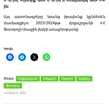
ՍՊԸ-ին, «Սյունիք ՖԱ» ՍՊԸ-ին և «Անդրանիկ ՖԱ» ՀԿ-
ին
:
Այդ արտոնագրերը նրանց իրավունք կընձեռեն
մասնակցելու 2023/2024թթ․ մրցաշրջանի ՀՀ
Ֆուտբոլի Առաջին խմբի առաջնությանը:
Կիսվել
Թեգեր։
Մրցաշրջան
Նիկարմ
Սպորտ
Տավուշ
Ֆուտբոլ
Հունիսի 6, 2023