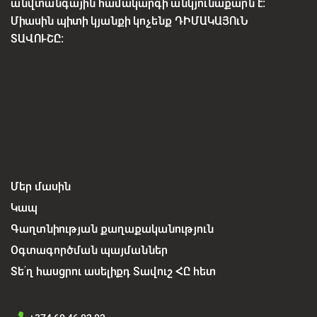
անվտանգային համակարգի անկյունաքարն է:
Միասին պիտի կյանքի կոչենք ԴԻՄԱԿԱՅՈւՆ
ՏԱՎՈՒՇԸ:
Մեր մասին
Կապ
Գաղտնիության քաղաքականություն
Օգտագործման պայմաններ
Տե՛ղ հասցրու ասելիքդ Տավուշ ՀԸ հետ