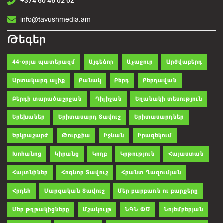
+374 60 46 02 02
info@tavushmedia.am
Թեգեր
44-օրյա պատերազմ
Այգեձոր
Աչաջուր
Արծվաբերդ
Արտակարգ ալիք
Բանակ
Բերդ
Բերդավան
Բերդի տարածաշրջան
Դիլիջան
Եղանակի տեսություն
Երեխաներ
Երիտասարդ Տավուշ
Երիտասարդներ
Երկրաշարժ
Թուրքիա
Իջևան
Իրազեկում
Խոհանոց
Կիրանց
Կողբ
Կրթություն
Հայաստան
Հայտնիներ
Հոգևոր Տավուշ
Հրանտ Ղազումյան
Հրդեհ
Մարզական Տավուշ
Մեր բարբառն ու բարքերը
Մեր թղթակիցները
Մշակույթ
ՆԳՆ ՓԾ
Նոյեմբերյան