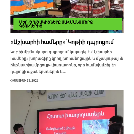
ՄԵՐ ԹՂԹԱԿԻՑՆԵՐԸ ՍԱՀՄԱՆԱՄԵՐՁ
ԳՅՈՒՂԵՐԻՑ
«Աշխարհի համերը»՝ Կոթիի դպրոցում
Կոթիի միջնակարգ դպրոցում կայացել է «Աշխարհի
համերը» խորագիրը կրող խոհանոցային և մշակութային
ինքնատիպ մրցույթ-փառատոնը, որը համախմբել էր
դպրոցի աշակերտներին և...
ՄԱՅԻՍԻ 23, 2026