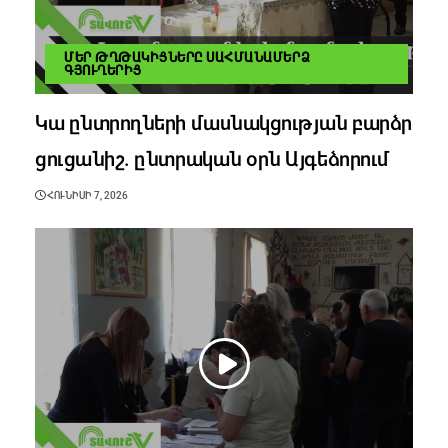
ՄԵՐ ԹՂԹԱԿԻՑՆԵՐԸ ՍԱՀՄԱՆԱՄԵՐՁ
ԳՅՈՒՂԵՐԻՑ
Կա ընտրողների մասնակցության բարձր
ցուցանիշ. ընտրական օրն Այգեձորում
ՀՈՒՆԻՍԻ 7, 2026