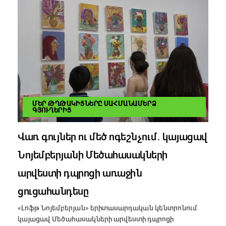
ՄԵՐ ԹՂԹԱԿԻՑՆԵՐԸ ՍԱՀՄԱՆԱՄԵՐՁ
ԳՅՈՒՂԵՐԻՑ
Վառ գույներ ու մեծ ոգեշնչում․ կայացավ
Նոյեմբերյանի Մեծահասակների
արվեստի դպրոցի առաջին
ցուցահանդեսը
«Լոֆթ Նոյեմբերյան» երիտասարդական կենտրոնում
կայացավ Մեծահասակների արվեստի դպրոցի