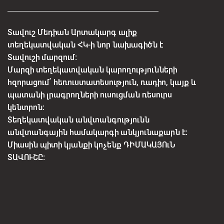
Տավուշ Մեդիան Արտակարգ ալիք
տեղեկատվական ՀԿ-ի նոր նախագիծն է
Տավուշի մարզում:
Մարզի տեղեկատվական կարողությունների
հզորացում՝ հեռուստատեսություն, ռադիո, կայք և
պատանի լրագրողների ուսուցման ռեսուրս
կենտրոն:
Տեղեկատվական անվտանգությունն
անվտանգային համակարգի անկյունաքարն է:
Միասին պիտի կյանքի կոչենք ԴԻՄԱԿԱՅՈւՆ
ՏԱՎՈՒՇԸ: