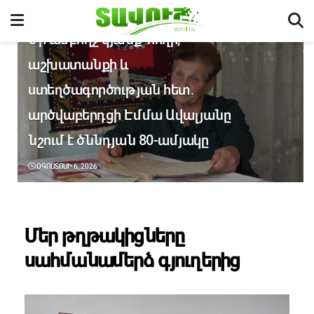
ՄԵՐ ԹՂԹԱԿԻՑՆԵՐԸ ՍԱՀՄԱՆԱՄԵՐՁ ԳՅՈՒՂԵՐԻՑ
Մի ամբողջ կյանք՝ հողի,
աշխատանքի և
ստեղծագործության հետ․
արծվաբերդցի Էմմա Ավալյանը
նշում է ծննդյան 80-ամյակը
ՕԳՈՍՏՈՍԻ 6, 2026
Մեր թղթակիցները
սահմանամերձ գյուղերից