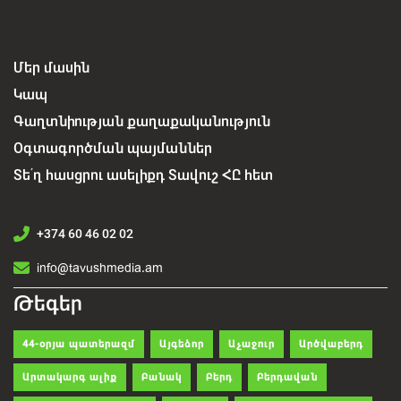
Մեր մասին
Կապ
Գաղտնիության քաղաքականություն
Օգտագործման պայմաններ
Տե՛ղ հասցրու ասելիքդ Տավուշ ՀԸ հետ
+374 60 46 02 02
info@tavushmedia.am
Թեգեր
44-օրյա պատերազմ
Այգեձոր
Աչաջուր
Արծվաբերդ
Արտակարգ ալիք
Բանակ
Բերդ
Բերդավան