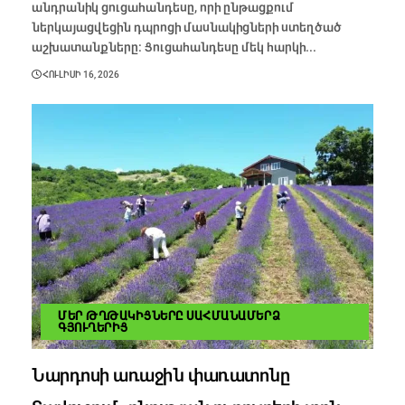
անդրանիկ ցուցահանդեսը, որի ընթացքում
ներկայացվեցին դպրոցի մասնակիցների ստեղծած
աշխատանքները։ Ցուցահանդեսը մեկ հարկի...
ՀՈՒԼԻՍԻ 16, 2026
ՄԵՐ ԹՂԹԱԿԻՑՆԵՐԸ ՍԱՀՄԱՆԱՄԵՐՁ
ԳՅՈՒՂԵՐԻՑ
Նարդոսի առաջին փառատոնը