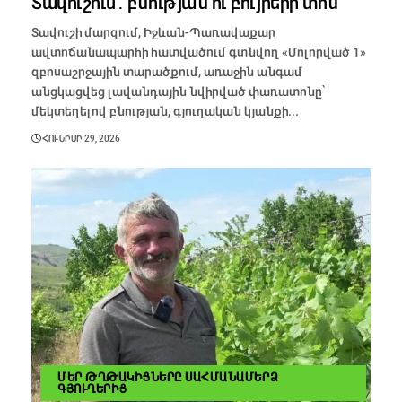
Տավուշում․ բնության ու բույրերի տոն
Տավուշի մարզում, Իջևան-Պառավաքար
ավտոճանապարհի հատվածում գտնվող «Մոլորված 1»
զբոսաշրջային տարածքում, առաջին անգամ
անցկացվեց լավանդային նվիրված փառատոնը՝
մեկտեղելով բնության, գյուղական կյանքի...
ՀՈՒՆԻՍԻ 29, 2026
ՄԵՐ ԹՂԹԱԿԻՑՆԵՐԸ ՍԱՀՄԱՆԱՄԵՐՁ
ԳՅՈՒՂԵՐԻՑ