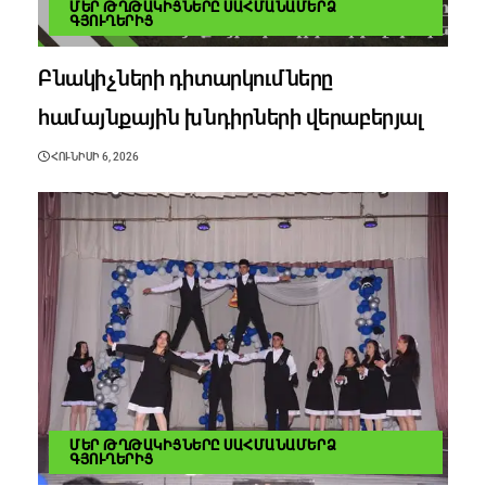
ՄԵՐ ԹՂԹԱԿԻՑՆԵՐԸ ՍԱՀՄԱՆԱՄԵՐՁ
ԳՅՈՒՂԵՐԻՑ
Բնակիչների դիտարկումները
համայնքային խնդիրների վերաբերյալ
ՀՈՒՆԻՍԻ 6, 2026
ՄԵՐ ԹՂԹԱԿԻՑՆԵՐԸ ՍԱՀՄԱՆԱՄԵՐՁ
ԳՅՈՒՂԵՐԻՑ