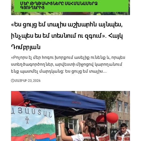
ՄԵՐ ԹՂԹԱԿԻՑՆԵՐԸ ՍԱՀՄԱՆԱՄԵՐՁ
ԳՅՈՒՂԵՐԻՑ
«Ես ցույց եմ տալիս աշխարհն այնպես,
ինչպես ես եմ տեսնում ու զգում»․ Հայկ
Դոմբրյան
«Բոլորս էլ մեր հոգու խորքում ասելիք ունենք և, որպես
ստեղծագործողներ, արվեստի միջոցով կարողանում
ենք պատմել մարդկանց։ Ես ցույց եմ տալիս...
ՄԱՅԻՍԻ 23, 2026