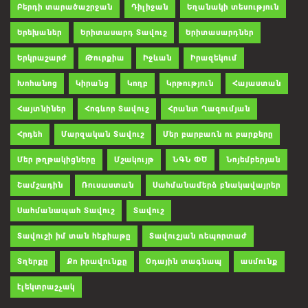
Բերդի տարածաշրջան
Դիլիջան
Եղանակի տեսություն
Երեխաներ
Երիտասարդ Տավուշ
Երիտասարդներ
Երկրաշարժ
Թուրքիա
Իջևան
Իրազեկում
Խոհանոց
Կիրանց
Կողբ
Կրթություն
Հայաստան
Հայտնիներ
Հոգևոր Տավուշ
Հրանտ Ղազումյան
Հրդեհ
Մարզական Տավուշ
Մեր բարբառն ու բարքերը
Մեր թղթակիցները
Մշակույթ
ՆԳՆ ՓԾ
Նոյեմբերյան
Շամշադին
Ռուսաստան
Սահմանամերձ բնակավայրեր
Սահմանապահ Տավուշ
Տավուշ
Տավուշի իմ տան հեքիաթը
Տավուշյան ռեպորտաժ
Տղերքը
Քո իրավունքը
Օդային տագնապ
ասմունք
էլեկտրաշչակ