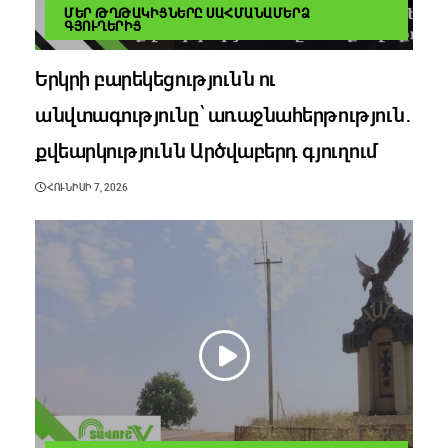
ՄԵՐ ԹՂԹԱԿԻՑՆԵՐԸ ՍԱՀՄԱՆԱՄԵՐՁ
ԳՅՈՒՂԵՐԻՑ
Երկրի բարեկեցությունն ու
անվտագությունը՝ առաջնահերթություն․
քվեարկությունն Արծվաբերդ գյուղում
ՀՈՒՆԻՍԻ 7, 2026