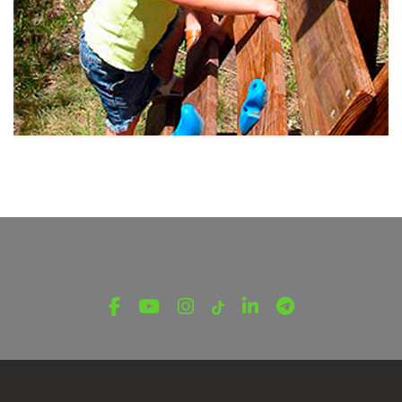
ԵՐԵԽԱՆԵՐԻ ՀԱՄԱՐ
Մասնագետները թվարկում են
վտանգավոր իրավիճակները
Հուլիսի 9, 2023