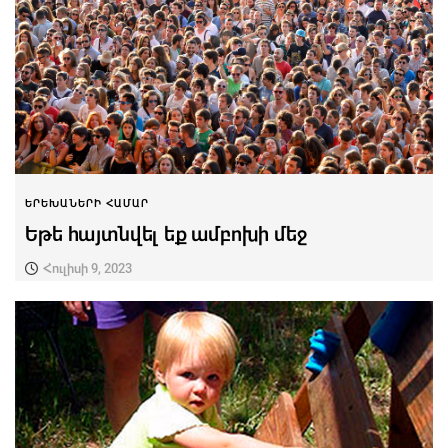
ԵՐԵԽԱՆԵՐԻ ՀԱՄԱՐ
Եթե հայտնվել եք ամբոխի մեջ
Հուլիսի 9, 2023