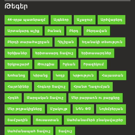
Թեգեր
44-օրյա պատերազմ
Այգեձոր
Աչաջուր
Արծվաբերդ
Արտակարգ ալիք
Բանակ
Բերդ
Բերդավան
Բերդի տարածաշրջան
Դիլիջան
Եղանակի տեսություն
Երեխաներ
Երիտասարդ Տավուշ
Երիտասարդներ
Երկրաշարժ
Թուրքիա
Իջևան
Իրազեկում
Խոհանոց
Կիրանց
Կողբ
Կրթություն
Հայաստան
Հայտնիներ
Հոգևոր Տավուշ
Հրանտ Ղազումյան
Հրդեհ
Մարզական Տավուշ
Մեր բարբառն ու բարքերը
Մեր թղթակիցները
Մշակույթ
ՆԳՆ ՓԾ
Նոյեմբերյան
Շամշադին
Ռուսաստան
Սահմանամերձ բնակավայրեր
Սահմանապահ Տավուշ
Տավուշ