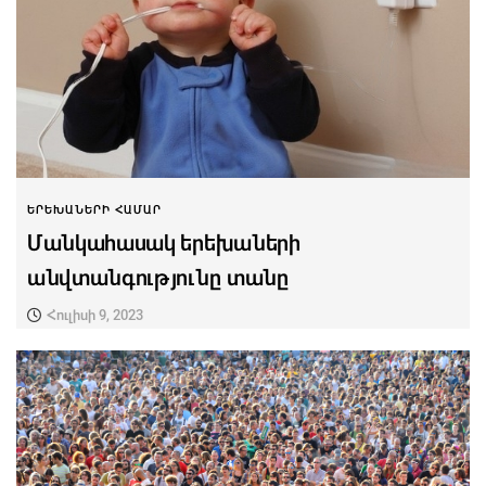
ԵՐԵԽԱՆԵՐԻ ՀԱՄԱՐ
Մանկահասակ երեխաների
անվտանգությունը տանը
Հուլիսի 9, 2023