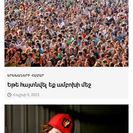
ԵՐԵԽԱՆԵՐԻ ՀԱՄԱՐ
Եթե հայտնվել եք ամբոխի մեջ
Հուլիսի 9, 2023