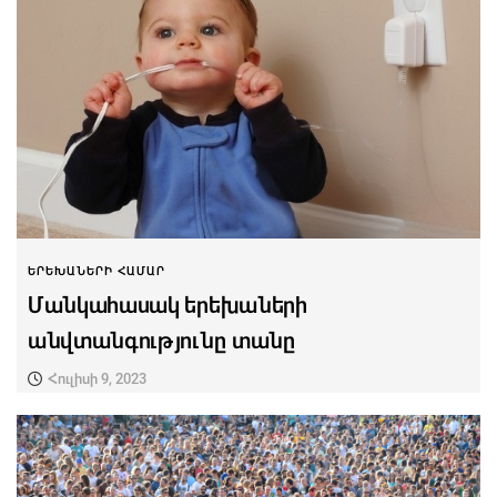
ԵՐԵԽԱՆԵՐԻ ՀԱՄԱՐ
Մանկահասակ երեխաների
անվտանգությունը տանը
Հուլիսի 9, 2023