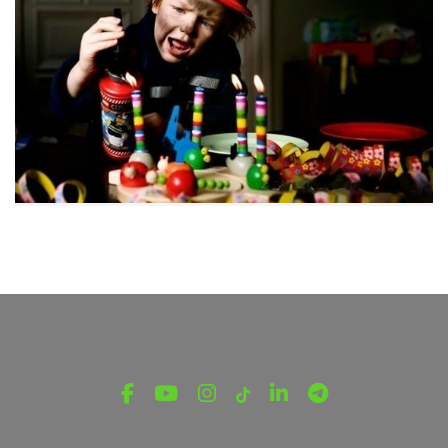
ԵՐԵԽԱՆԵՐԻ ՀԱՄԱՐ
Անվտանգությունը հրդեհի ժամանակ
Հուլիսի 9, 2023