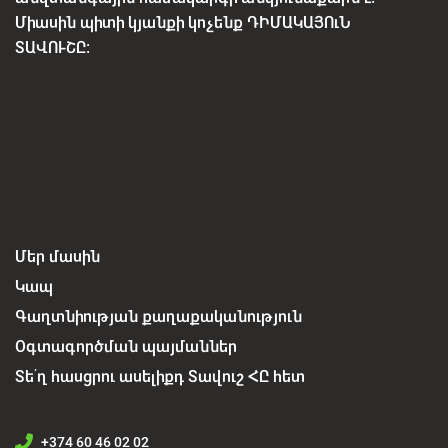
Միասին պիտի կյանքի կոչենք ԴԻՄԱԿԱՅՈւՆ
ՏԱՎՈՒՇԸ:
Մեր մասին
Կապ
Գաղտնիության քաղաքականություն
Օգտագործման պայմաններ
Տե՛ղ հասցրու ասելիքդ Տավուշ ՀԸ հետ
+374 60 46 02 02