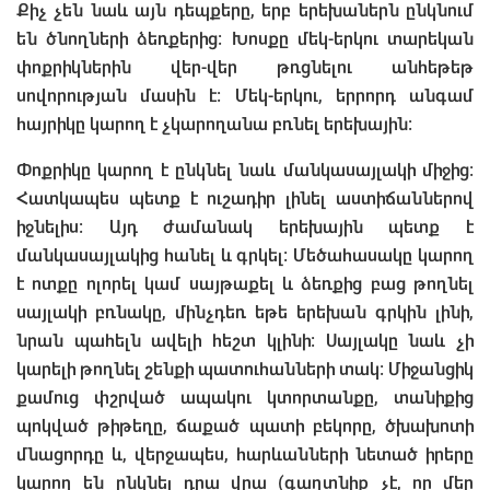
Քիչ չեն նաև այն դեպքերը, երբ երեխաներն ընկնում
են ծնողների ձեռքերից: Խոսքը մեկ-երկու տարեկան
փոքրիկներին վեր-վեր թռցնելու անհեթեթ
սովորության մասին է: Մեկ-երկու, երրորդ անգամ
հայրիկը կարող է չկարողանա բռնել երեխային:
Փոքրիկը կարող է ընկնել նաև մանկասայլակի միջից:
Հատկապես պետք է ուշադիր լինել աստիճաններով
իջնելիս: Այդ ժամանակ երեխային պետք է
մանկասայլակից հանել և գրկել: Մեծահասակը կարող
է ոտքը ոլորել կամ սայթաքել և ձեռքից բաց թողնել
սայլակի բռնակը, մինչդեռ եթե երեխան գրկին լինի,
նրան պահելն ավելի հեշտ կլինի: Սայլակը նաև չի
կարելի թողնել շենքի պատուհանների տակ: Միջանցիկ
քամուց փշրված ապակու կտորտանքը, տանիքից
պոկված թիթեղը, ճաքած պատի բեկորը, ծխախոտի
մնացորդը և, վերջապես, հարևանների նետած իրերը
կարող են ընկնել դրա վրա (գաղտնիք չէ, որ մեր