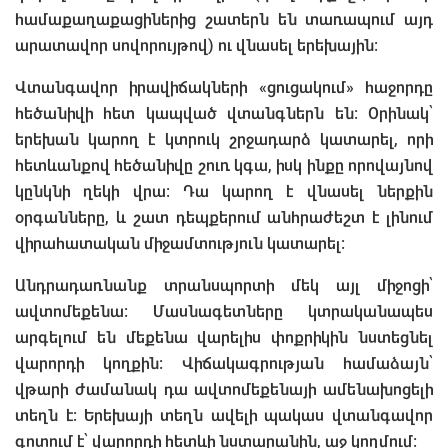
համաքաղաքացիներից շատերն են տառապում այդ
արատավոր սովորույթով) ու վնասել երեխային:
Վտանգավոր իրավիճակների «ցուցակում» հաջորդը
հեծանիվի հետ կապված վտանգներն են: Օրինակ՝
երեխան կարող է կտրուկ շրջադարձ կատարել, որի
հետևանքով հեծանիվը շուռ կգա, իսկ ինքը որովայնով
կընկնի ղեկի վրա: Դա կարող է վնասել ներքին
օրգանները, և շատ դեպքերում անհրաժեշտ է լինում
վիրահատական միջամտություն կատարել:
Անդրադառնանք տրանսպորտի մեկ այլ միջոցի՝
ավտոմեքենա: Մասնագետները կտրականապես
արգելում են մեքենա վարելիս փոքրիկին նստեցնել
վարորդի կողքին: Վիճակագրության համաձայն՝
վթարի ժամանակ դա ավտոմեքենայի ամենախոցելի
տեղն է: Երեխայի տեղն ավելի պակաս վտանգավոր
գոտում է՝ վարորդի հետևի նստարանին, աջ կողմում: