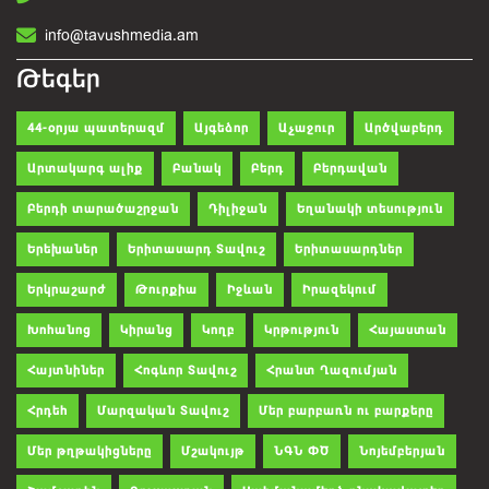
info@tavushmedia.am
Թեգեր
44-օրյա պատերազմ
Այգեձոր
Աչաջուր
Արծվաբերդ
Արտակարգ ալիք
Բանակ
Բերդ
Բերդավան
Բերդի տարածաշրջան
Դիլիջան
Եղանակի տեսություն
Երեխաներ
Երիտասարդ Տավուշ
Երիտասարդներ
Երկրաշարժ
Թուրքիա
Իջևան
Իրազեկում
Խոհանոց
Կիրանց
Կողբ
Կրթություն
Հայաստան
Հայտնիներ
Հոգևոր Տավուշ
Հրանտ Ղազումյան
Հրդեհ
Մարզական Տավուշ
Մեր բարբառն ու բարքերը
Մեր թղթակիցները
Մշակույթ
ՆԳՆ ՓԾ
Նոյեմբերյան