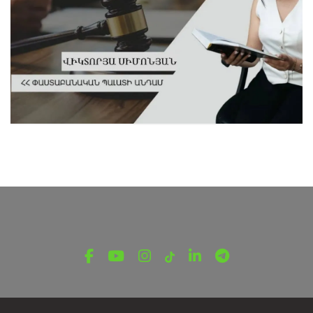
ՎԵՐՋԻՆ ՆՈՐՈՒԹՅՈՒՆՆԵՐ ՏԱՎՈՒՇԻՑ
Քո իրավունքը | Դատաիրավական
բարեփոխումներ
Մայիսի 15, 2025