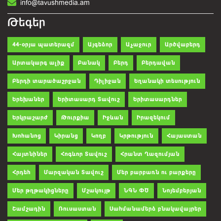
info@tavushmedia.am
Թեգեր
44-օրյա պատերազմ
Այգեձոր
Աչաջուր
Արծվաբերդ
Արտակարգ ալիք
Բանակ
Բերդ
Բերդավան
Բերդի տարածաշրջան
Դիլիջան
Եղանակի տեսություն
Երեխաներ
Երիտասարդ Տավուշ
Երիտասարդներ
Երկրաշարժ
Թուրքիա
Իջևան
Իրազեկում
Խոհանոց
Կիրանց
Կողբ
Կրթություն
Հայաստան
Հայտնիներ
Հոգևոր Տավուշ
Հրանտ Ղազումյան
Հրդեհ
Մարզական Տավուշ
Մեր բարբառն ու բարքերը
Մեր թղթակիցները
Մշակույթ
ՆԳՆ ՓԾ
Նոյեմբերյան
Շամշադին
Ռուսաստան
Սահմանամերձ բնակավայրեր