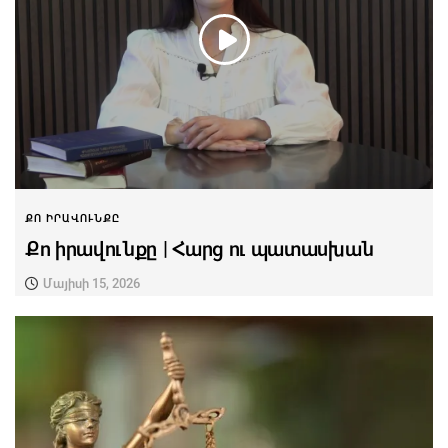
ՔՈ ԻՐԱՎՈՒՆՔԸ
Քո իրավունքը | Հարց ու պատասխան
Մայիսի 15, 2026