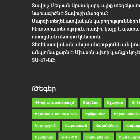
Տավուշ Մեդիան Արտակարգ ալիք տեղեկատվ
նախագիծն է Տավուշի մարզում:
Մարզի տեղեկատվական կարողությունների 
հեռուստատեսություն, ռադիո, կայք և պատա
ուսուցման ռեսուրս կենտրոն:
Տեղեկատվական անվտանգությունն անվտ
անկյունաքարն է: Միասին պիտի կյանքի կո
ՏԱՎՈՒՇԸ:
Թեգեր
44-օրյա պատերազմ
Այգեձոր
Աչաջուր
Արծ
Եղանակի տեսություն
Երեխաներ
Երիտասարդ 
Կրթություն
Հայաստան
Հայտնիներ
Հոգևոր
Մշակույթ
ՆԳՆ ՓԾ
Նոյեմբերյան
Շամշադին