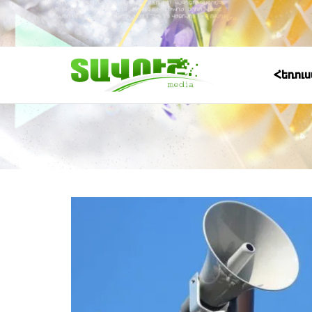
Հեռու