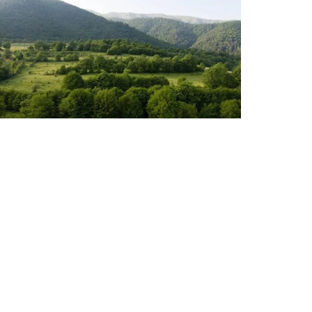
ՎԵՐՋԻՆ ՆՈՐՈՒԹՅՈՒՆՆԵՐ ՏԱՎՈՒՇԻՑ
«Դիլիջան» ազգային պարկում
հայտնաբերվել են մոլորված
զբոսաշրջիկները
Օգոստոսի 7, 2026