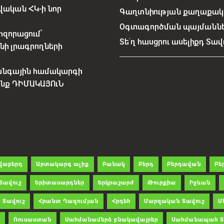
ական ՀԿ-ի նոր
Գաղտնիության քաղաքակա
Օգտագործման պայմանն
հզորացում՝
Տե՛ղ հասցրու ասելիքդ Տավ
նի լրագրողների
անգային համակարգի
չենք ԴԻՄԱԿԱՅՈւՆ
վաբերդ
Արտակարգ ալիք
Բանակ
Բերդ
Բերդավան
Բե
Տավուշ
Երիտասարդներ
Երկրաշարժ
Թուրքիա
Իջևան
 Տավուշ
Հրանտ Ղազումյան
Հրդեհ
Մարզական Տավուշ
Մ
Ռուսաստան
Սահմանամերձ բնակավայրեր
Սահմանապահ Տ