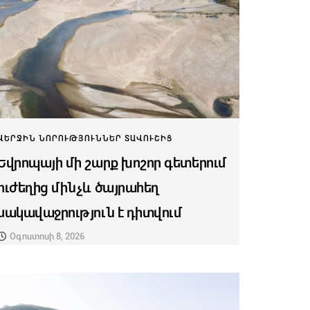
ՎԵՐՋԻՆ ՆՈՐՈՒԹՅՈՒՆՆԵՐ ՏԱՎՈՒՇԻՑ
Եվրոպայի մի շարք խոշոր գետերում
ուժեղից մինչև ծայրահեղ
սակավաջրություն է դիտվում
Օգոստոսի 8, 2026