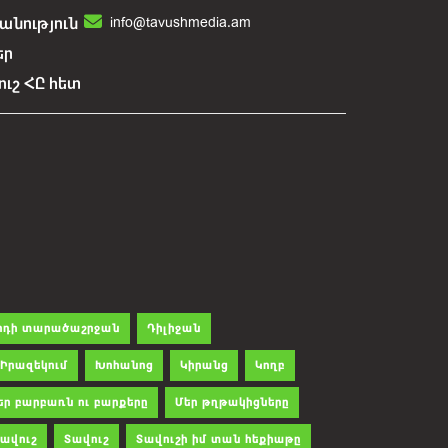
info@tavushmedia.am
նություն
եր
ուշ ՀԸ հետ
րդի տարածաշրջան
Դիլիջան
Իրազեկում
Խոհանոց
Կիրանց
Կողբ
եր բարբառն ու բարքերը
Մեր թղթակիցները
ավուշ
Տավուշ
Տավուշի իմ տան հեքիաթը