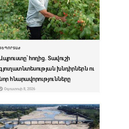
ՌԵՊՈՐՏԱԺ
Ապրուստը՝ հողից․ Տավուշի
գյուղատնտեսության խնդիրներն ու
նոր հնարավորությունները
Օգոստոսի 8, 2026