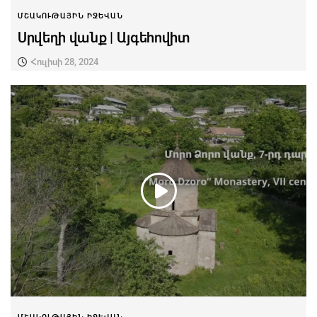
ՄՇԱԿՈՒԹԱՅԻՆ ԻՋԵՎԱՆ
Սրվեղի վանք | Այգեհովիտ
Հուլիսի 28, 2024