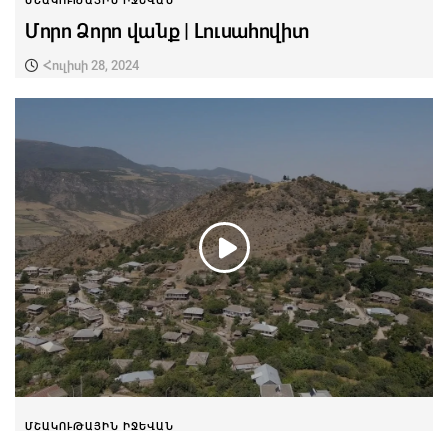
ՄՇԱԿՈՒԹԱՅԻՆ ԻՋԵՎԱՆ
Մորո Ձորո վանք | Լուսահովիտ
Հուլիսի 28, 2024
ՄՇԱԿՈՒԹԱՅԻՆ ԻՋԵՎԱՆ