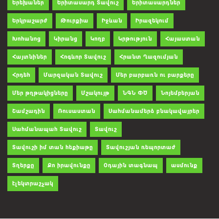
Երեխաներ
Երիտասարդ Տավուշ
Երիտասարդներ
Երկրաշարժ
Թուրքիա
Իջևան
Իրազեկում
Խոհանոց
Կիրանց
Կողբ
Կրթություն
Հայաստան
Հայտնիներ
Հոգևոր Տավուշ
Հրանտ Ղազումյան
Հրդեհ
Մարզական Տավուշ
Մեր բարբառն ու բարքերը
Մեր թղթակիցները
Մշակույթ
ՆԳՆ ՓԾ
Նոյեմբերյան
Շամշադին
Ռուսաստան
Սահմանամերձ բնակավայրեր
Սահմանապահ Տավուշ
Տավուշ
Տավուշի իմ տան հեքիաթը
Տավուշյան ռեպորտաժ
Տղերքը
Քո իրավունքը
Օդային տագնապ
ասմունք
էլեկտրաշչակ