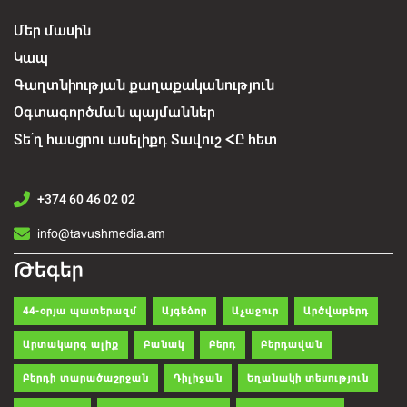
Մեր մասին
Կապ
Գաղտնիության քաղաքականություն
Օգտագործման պայմաններ
Տե՛ղ հասցրու ասելիքդ Տավուշ ՀԸ հետ
+374 60 46 02 02
info@tavushmedia.am
Թեգեր
44-օրյա պատերազմ
Այգեձոր
Աչաջուր
Արծվաբերդ
Արտակարգ ալիք
Բանակ
Բերդ
Բերդավան
Բերդի տարածաշրջան
Դիլիջան
Եղանակի տեսություն