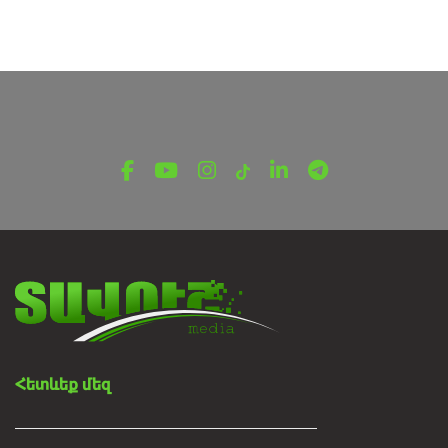
Հայկական կինոյի փոքր գյուղը․
Խաշթառակ
Հուլիսի 28, 2024
Հետևեք մեզ