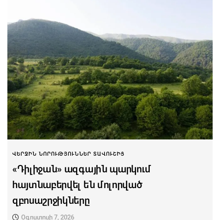
ՎԵՐՋԻՆ ՆՈՐՈՒԹՅՈՒՆՆԵՐ ՏԱՎՈՒՇԻՑ
«Դիլիջան» ազգային պարկում
հայտնաբերվել են մոլորված
զբոսաշրջիկները
Օգոստոսի 7, 2026