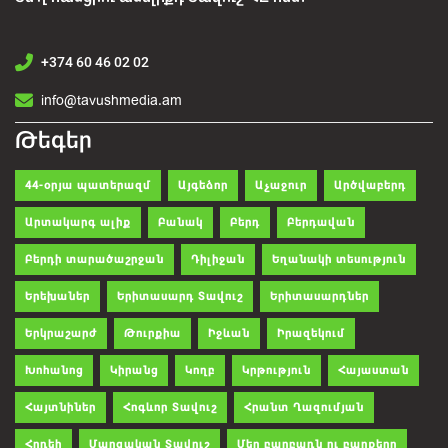
+374 60 46 02 02
info@tavushmedia.am
Թեգեր
44-օրյա պատերազմ
Այգեձոր
Աչաջուր
Արծվաբերդ
Արտակարգ ալիք
Բանակ
Բերդ
Բերդավան
Բերդի տարածաշրջան
Դիլիջան
Եղանակի տեսություն
Երեխաներ
Երիտասարդ Տավուշ
Երիտասարդներ
Երկրաշարժ
Թուրքիա
Իջևան
Իրազեկում
Խոհանոց
Կիրանց
Կողբ
Կրթություն
Հայաստան
Հայտնիներ
Հոգևոր Տավուշ
Հրանտ Ղազումյան
Հրդեհ
Մարզական Տավուշ
Մեր բարբառն ու բարքերը