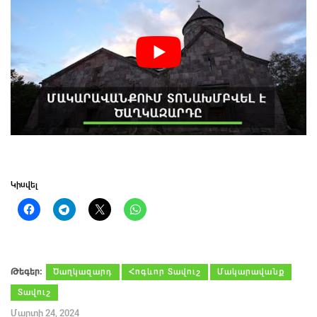
Կիսվել
Թեգեր։
Ծաղկազարդ
Հոգևոր Տավուշ
Մակարավանք
Տավուշ
Մարտի 24, 2024