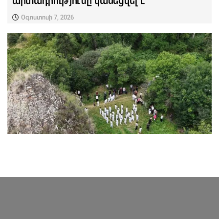
արտադրությունը կասեցվել է
Օգոստոսի 7, 2026
ՄԱՐԶԱԿԱՆ ՏԱՎՈՒՇ
Խորանաշատում ամփոփվեցին Բերդի