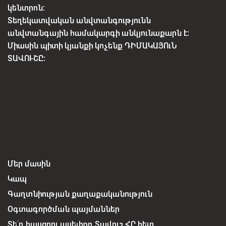
կենտրոն:
Տեղեկատվական անվտանգությունն
անվտանգային համակարգի անկյունաքարն է:
Միասին պիտի կյանքի կոչենք ԴԻՄԱԿԱՅՈւՆ
ՏԱՎՈՒՇԸ:
Մեր մասին
Կապ
Գաղտնիության քաղաքականություն
Օգտագործման պայմաններ
Տե՛ղ հասցրու ասելիքդ Տավուշ ՀԸ հետ