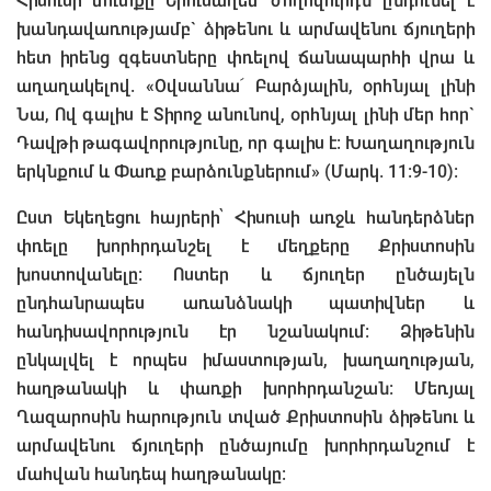
Հիսուսի մուտքը Երուսաղեմ ժողովուրդն ընդունել է
խանդավառությամբ` ձիթենու և արմավենու ճյուղերի
հետ իրենց զգեստները փռելով ճանապարհի վրա և
աղաղակելով. «Օվսաննա՜ Բարձյալին, օրհնյալ լինի
Նա, Ով գալիս է Տիրոջ անունով, օրհնյալ լինի մեր հոր`
Դավթի թագավորությունը, որ գալիս է: Խաղաղություն
երկնքում և Փառք բարձունքներում» (Մարկ. 11:9-10):
Ըստ Եկեղեցու հայրերի՝ Հիսուսի առջև հանդերձներ
փռելը խորհրդանշել է մեղքերը Քրիստոսին
խոստովանելը: Ոստեր և ճյուղեր ընծայելն
ընդհանրապես առանձնակի պատիվներ և
հանդիսավորություն էր նշանակում: Ձիթենին
ընկալվել է որպես իմաստության, խաղաղության,
հաղթանակի և փառքի խորհրդանշան: Մեռյալ
Ղազարոսին հարություն տված Քրիստոսին ձիթենու և
արմավենու ճյուղերի ընծայումը խորհրդանշում է
մահվան հանդեպ հաղթանակը: