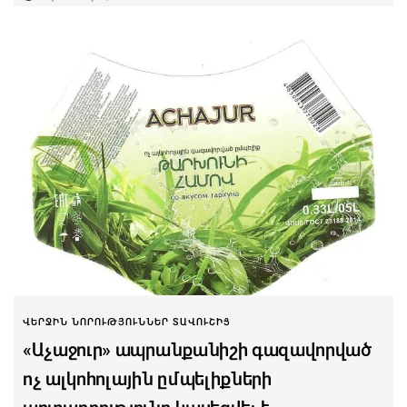
ՎԵՐՋԻՆ ՆՈՐՈՒԹՅՈՒՆՆԵՐ ՏԱՎՈՒՇԻՑ
«Աչաջուր» ապրանքանիշի գազավորված
ոչ ալկոհոլային ըմպելիքների