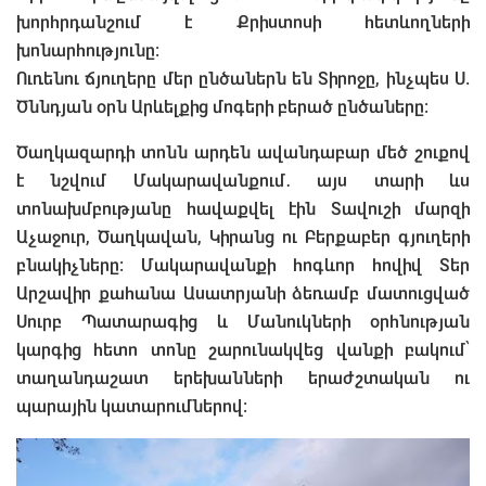
խորհրդանշում է Քրիստոսի հետևողների
խոնարհությունը:
Ուռենու ճյուղերը մեր ընծաներն են Տիրոջը, ինչպես Ս.
Ծննդյան օրն Արևելքից մոգերի բերած ընծաները:
Ծաղկազարդի տոնն արդեն ավանդաբար մեծ շուքով
է նշվում Մակարավանքում․ այս տարի ևս
տոնախմբությանը հավաքվել էին Տավուշի մարզի
Աչաջուր, Ծաղկավան, Կիրանց ու Բերքաբեր գյուղերի
բնակիչները: Մակարավանքի հոգևոր հովիվ Տեր
Արշավիր քահանա Ասատրյանի ձեռամբ մատուցված
Սուրբ Պատարագից և Մանուկների օրհնության
կարգից հետո տոնը շարունակվեց վանքի բակում՝
տաղանդաշատ երեխանների երաժշտական ու
պարային կատարումներով։