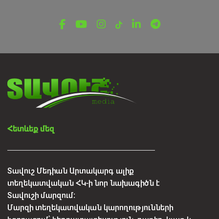
ՎԵՐՋԻՆ ՆՈՐՈՒԹՅՈՒՆՆԵՐ ՏԱՎՈՒՇԻՑ
Կեղծ բնակարաններ ու
խաղարկություններ․ սոցցանցերում
տարածվում են կեղծ առաջարկներ
Օգոստոսի 6, 2026
Հետևեք մեզ
Տավուշ Մեդիան Արտակարգ ալիք
տեղեկատվական ՀԿ-ի նոր նախագիծն է
Տավուշի մարզում:
Մարզի տեղեկատվական կարողությունների