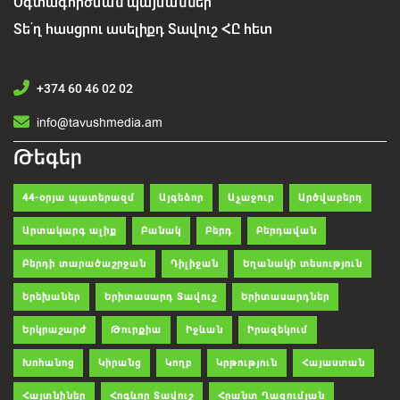
Օգտագործման պայմաններ
Տե՛ղ հասցրու ասելիքդ Տավուշ ՀԸ հետ
+374 60 46 02 02
info@tavushmedia.am
Թեգեր
44-օրյա պատերազմ
Այգեձոր
Աչաջուր
Արծվաբերդ
Արտակարգ ալիք
Բանակ
Բերդ
Բերդավան
Բերդի տարածաշրջան
Դիլիջան
Եղանակի տեսություն
Երեխաներ
Երիտասարդ Տավուշ
Երիտասարդներ
Երկրաշարժ
Թուրքիա
Իջևան
Իրազեկում
Խոհանոց
Կիրանց
Կողբ
Կրթություն
Հայաստան
Հայտնիներ
Հոգևոր Տավուշ
Հրանտ Ղազումյան