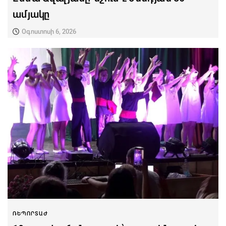
ամյակը
Օգոստոսի 6, 2026
ՌԵՊՈՐՏԱԺ