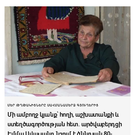
ՄԵՐ ԹՂԹԱԿԻՑՆԵՐԸ ՍԱՀՄԱՆԱՄԵՐՁ ԳՅՈՒՂԵՐԻՑ
Մի ամբողջ կյանք՝ հողի, աշխատանքի և
ստեղծագործության հետ․ արծվաբերդցի
Էմմա Ավալյանը նշում է ծննդյան 80-