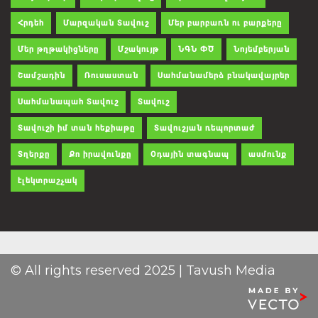
Հրդեհ
Մարզական Տավուշ
Մեր բարբառն ու բարքերը
Մեր թղթակիցները
Մշակույթ
ՆԳՆ ՓԾ
Նոյեմբերյան
Շամշադին
Ռուսաստան
Սահմանամերձ բնակավայրեր
Սահմանապահ Տավուշ
Տավուշ
Տավուշի իմ տան հեքիաթը
Տավուշյան ռեպորտաժ
Տղերքը
Քո իրավունքը
Օդային տագնապ
ասմունք
էլեկտրաշչակ
© All rights reserved 2025 | Tavush Media