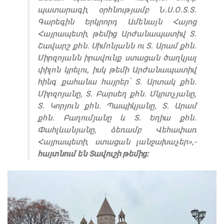
պատարագի, օրհնությամբ Ն․Ս․Օ․Տ․Տ․
Գարեգին Երկրորդ Ամենայն Հայոց
Հայրապետի, թեմից Արժանապատիվ Տ․
Շավարշ քհն․ Սիմոնյանն ու Տ․ Արամ քհն․
Միրզոյանն իրավունք ստացան ծաղկյալ
փիլոն կրելու, իսկ թեմի Արժանապատիվ
հինգ քահանա հայրեր՝ Տ․ Արտակ քհն․
Միրզոյանը, Տ․ Բարսեղ քհն․ Մկրտչյանը,
Տ․ Կորյուն քհն․ Պապիկյանը, Տ․ Արամ
քհն․ Բաղումյանը և Տ․ Եղիա քհն․
Փահլևանյանը, ձեռամբ Վեհափառ
Հայրապետի, ստացան լանջախաչեր»,-
հայտնում են Տավուշի թեմից։