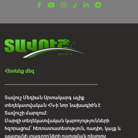
ՌԵՊՈՐՏԱԺ
10 տարվա ճանապարհ՝ ազգային պարի
միջոցով. Իջևանի «M» պարային համույթը
նշում է հոբելյանը
Օգոստոսի 6, 2026
Հետևեք մեզ
Տավուշ Մեդիան Արտակարգ ալիք
տեղեկատվական ՀԿ-ի նոր նախագիծն է
Տավուշի մարզում:
Մարզի տեղեկատվական կարողությունների
հզորացում՝ հեռուստատեսություն, ռադիո, կայք և
պատանի լրագրողների ուսուցման ռեսուրս