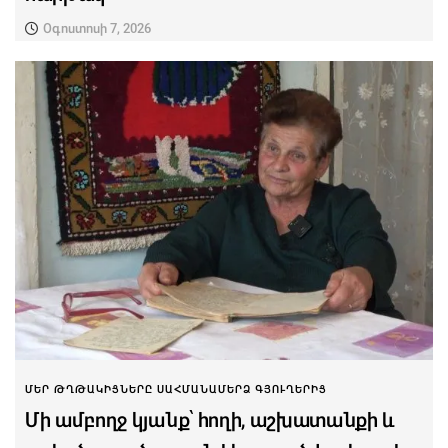
Օգոստոսի 7, 2026
ՄԵՐ ԹՂԹԱԿԻՑՆԵՐԸ ՍԱՀՄԱՆԱՄԵՐՁ ԳՅՈՒՂԵՐԻՑ
Մի ամբողջ կյանք՝ հողի, աշխատանքի և