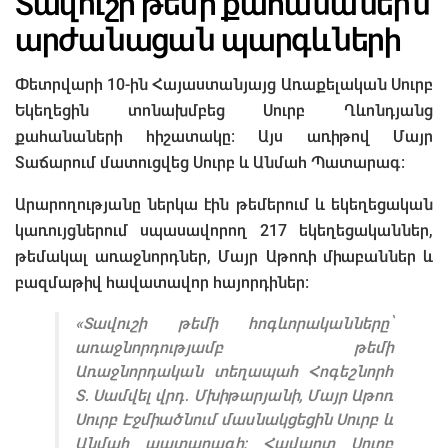
Տավուշի թեմի քահանաներն
արժանացան պարգևների
Փետրվարի 10-ին Հայաստանյայց Առաքելական Սուրբ
Եկեղեցին տոնախմբեց Սուրբ Ղևոնդյանց
քահանաների հիշատակը։ Այս առիթով Մայր
Տաճարում մատուցվեց Սուրբ և Անմահ Պատարագ։
Արարողությանը ներկա էին թեմերում և եկեղեցական
կառույցներում սպասավորող 217 եկեղեցականներ,
թեմակալ առաջնորդներ, Մայր Աթոռի միաբաններ և
բազմաթիվ հավատավոր հայորդիներ։
«Տավուշի թեմի հոգևորականները՝
առաջնորդությամբ թեմի
Առաջնորդական տեղապահ Հոգեշնորհ
Տ․ Սամվել վրդ․ Մխիթարյանի, Մայր Աթոռ
Սուրբ Էջմիածնում մասնակցեցին Սուրբ և
Անմահ պատարագի։ Հավարտ Սուրբ