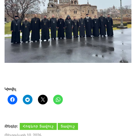
Կիսվել
Թեգեր։
Հոգևոր Տավուշ
Տավուշ
Փետրվարի 10, 2026