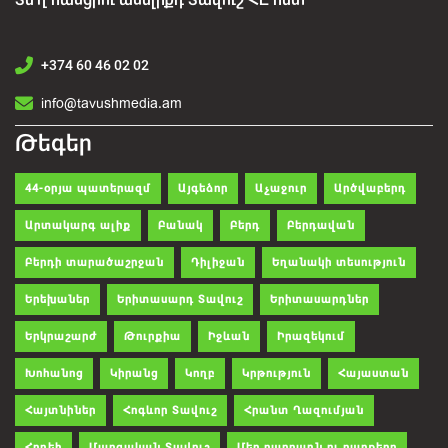
+374 60 46 02 02
info@tavushmedia.am
Թեգեր
44-օրյա պատերազմ
Այգեձոր
Աչաջուր
Արծվաբերդ
Արտակարգ ալիք
Բանակ
Բերդ
Բերդավան
Բերդի տարածաշրջան
Դիլիջան
Եղանակի տեսություն
Երեխաներ
Երիտասարդ Տավուշ
Երիտասարդներ
Երկրաշարժ
Թուրքիա
Իջևան
Իրազեկում
Խոհանոց
Կիրանց
Կողբ
Կրթություն
Հայաստան
Հայտնիներ
Հոգևոր Տավուշ
Հրանտ Ղազումյան
Հրդեհ
Մարզական Տավուշ
Մեր բարբառն ու բարքերը