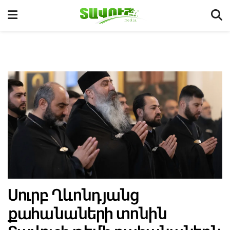
Սուրբ Ղևոնդյանց
քահանաների տոնին