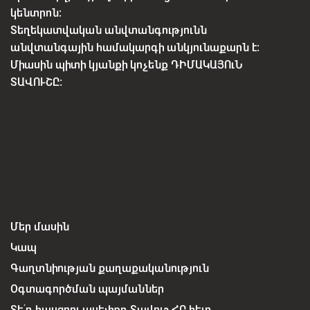
կենտրոն:
Տեղեկատվական անվտանգությունն
անվտանգային համակարգի անկյունաքարն է:
Միասին պիտի կյանքի կոչենք ԴԻՄԱԿԱՅՈւՆ
ՏԱՎՈՒՇԸ:
Մեր մասին
Կապ
Գաղտնիության քաղաքականություն
Օգտագործման պայմաններ
Տե՛ղ հասցրու ասելիքդ Տավուշ ՀԸ հետ