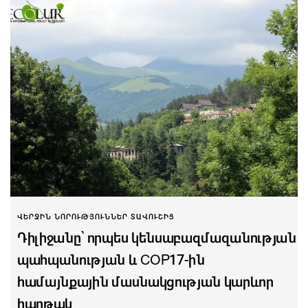
ՎԵՐՋԻՆ ՆՈՐՈՒԹՅՈՒՆՆԵՐ ՏԱՎՈՒՇԻՑ
Դիլիջանը՝ որպես կենսաբազմազանության
պահպանության և COP17-ին
համայնքային մասնակցության կարևոր
հարթակ