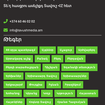
Տե՛ղ հասցրու ասելիքդ Տավուշ ՀԸ հետ
+374 60 46 02 02
info@tavushmedia.am
Թեգեր
44-օրյա պատերազմ
Այգեձոր
Աչաջուր
Արծվաբերդ
Արտակարգ ալիք
Բանակ
Բերդ
Բերդավան
Բերդի տարածաշրջան
Դիլիջան
Եղանակի տեսություն
Երեխաներ
Երիտասարդ Տավուշ
Երիտասարդներ
Երկրաշարժ
Թուրքիա
Իջևան
Իրազեկում
Խոհանոց
Կիրանց
Կողբ
Կրթություն
Հայաստան
Հայտնիներ
Հոգևոր Տավուշ
Հրանտ Ղազումյան