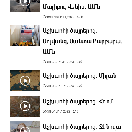
Մալիբու, Վենիս․ ԱՄՆ
ՓԵՏՐՎԱՐԻ 11, 2023
0
Աշխարհի ծայրերից․
Սոլվանգ, Սանտա Բարբարա,
ԱՄՆ
ՀՈՒՆՎԱՐԻ 31, 2023
0
Աշխարհի ծայրերից. Միլան
ՀՈՒՆՎԱՐԻ 19, 2023
0
Աշխարհի ծայրերից․ Հռոմ
ՀՈՒՆԻՍԻ 7, 2022
0
Աշխարհի ծայրերից․ Ջենովա