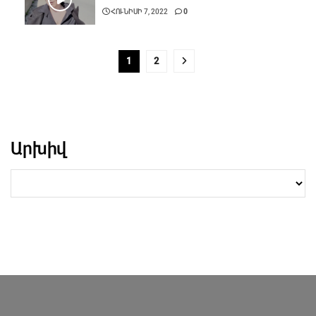
ՀՈՒՆԻՍԻ 7, 2022
0
1
2
Արխիվ