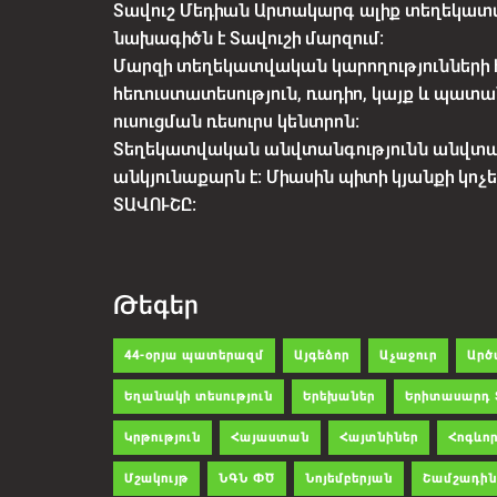
Տավուշ Մեդիան Արտակարգ ալիք տեղեկատվ
նախագիծն է Տավուշի մարզում:
Մարզի տեղեկատվական կարողությունների 
հեռուստատեսություն, ռադիո, կայք և պատա
ուսուցման ռեսուրս կենտրոն:
Տեղեկատվական անվտանգությունն անվտ
անկյունաքարն է: Միասին պիտի կյանքի կո
ՏԱՎՈՒՇԸ:
Թեգեր
44-օրյա պատերազմ
Այգեձոր
Աչաջուր
Արծ
Եղանակի տեսություն
Երեխաներ
Երիտասարդ 
Կրթություն
Հայաստան
Հայտնիներ
Հոգևոր
Մշակույթ
ՆԳՆ ՓԾ
Նոյեմբերյան
Շամշադին