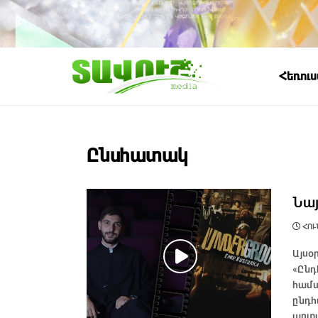
Հեռու
Ընսհատակ
Նայ
ՀՈՒՆ
Այսօ
«Ընդ
համա
ընդհ
արտա