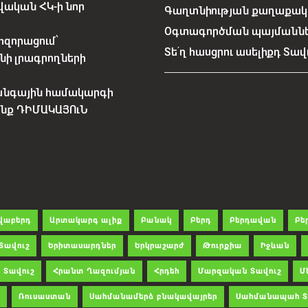
ական ՀԿ-ի նոր
Գաղտնիության քաղաքակա
Օգտագործման պայմանն
հզորացում՝
Տե՛ղ հասցրու ասելիքդ Տավ
նի լրագրողների
անգային համակարգի
չենք ԴԻՄԱԿԱՅՈւՆ
վաբերդ
Արտակարգ ալիք
Բանակ
Բերդ
Բերդավան
Բե
Տավուշ
Երիտասարդներ
Երկրաշարժ
Թուրքիա
Իջևան
 Տավուշ
Հրանտ Ղազումյան
Հրդեհ
Մարզական Տավուշ
Մ
Ռուսաստան
Սահմանամերձ բնակավայրեր
Սահմանապահ Տ