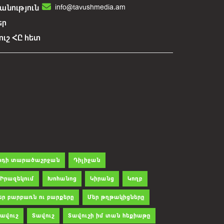
info@tavushmedia.am
նություն
եր
ուշ ՀԸ հետ
րդի տարածաշրջան
Դիլիջան
Իրազեկում
Խոհանոց
Կիրանց
Կողբ
եր բարբառն ու բարքերը
Մեր թղթակիցները
ավուշ
Տավուշ
Տավուշի իմ տան հեքիաթը