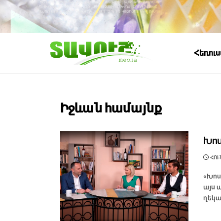
Հեռու
Իջևան համայնք
Խոս
ՀՈՒՆ
«Խոս
այս 
ղեկա