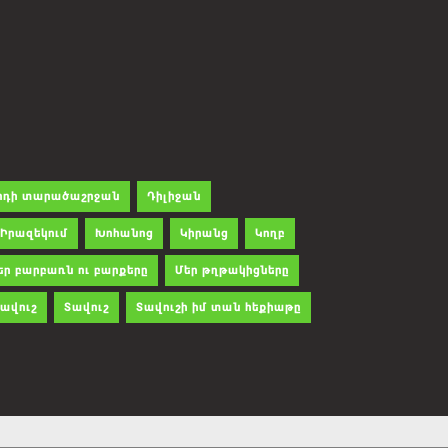
րդի տարածաշրջան
Դիլիջան
Իրազեկում
Խոհանոց
Կիրանց
Կողբ
եր բարբառն ու բարքերը
Մեր թղթակիցները
ավուշ
Տավուշ
Տավուշի իմ տան հեքիաթը