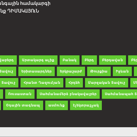
անգային համակարգի
չենք ԴԻՄԱԿԱՅՈւՆ
վաբերդ
Արտակարգ ալիք
Բանակ
Բերդ
Բերդավան
Բե
Տավուշ
Երիտասարդներ
Երկրաշարժ
Թուրքիա
Իջևան
 Տավուշ
Հրանտ Ղազումյան
Հրդեհ
Մարզական Տավուշ
Մ
Ռուսաստան
Սահմանամերձ բնակավայրեր
Սահմանապահ Տ
Օդային տագնապ
ասմունք
էլեկտրաշչակ