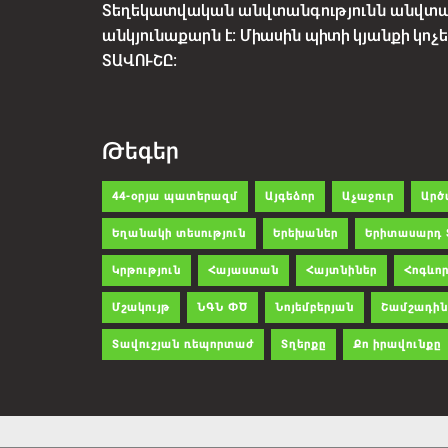
Տեղեկատվական անվտանգությունն անվտ
անկյունաքարն է: Միասին պիտի կյանքի կո
ՏԱՎՈՒՇԸ:
Թեգեր
44-օրյա պատերազմ
Այգեձոր
Աչաջուր
Արծ
Եղանակի տեսություն
Երեխաներ
Երիտասարդ 
Կրթություն
Հայաստան
Հայտնիներ
Հոգևոր
Մշակույթ
ՆԳՆ ՓԾ
Նոյեմբերյան
Շամշադին
Տավուշյան ռեպորտաժ
Տղերքը
Քո իրավունքը