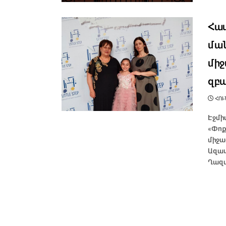
Հաս
մա
միջ
զբա
ՀՈՒՆ
Էջմի
«Փոք
միջա
Ազատ
Ղազա