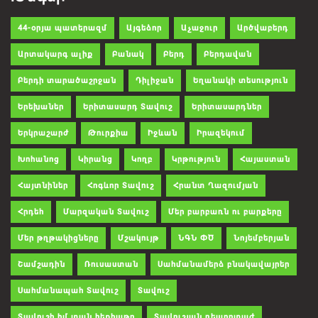
44-օրյա պատերազմ
Այգեձոր
Աչաջուր
Արծվաբերդ
Արտակարգ ալիք
Բանակ
Բերդ
Բերդավան
Բերդի տարածաշրջան
Դիլիջան
Եղանակի տեսություն
Երեխաներ
Երիտասարդ Տավուշ
Երիտասարդներ
Երկրաշարժ
Թուրքիա
Իջևան
Իրազեկում
Խոհանոց
Կիրանց
Կողբ
Կրթություն
Հայաստան
Հայտնիներ
Հոգևոր Տավուշ
Հրանտ Ղազումյան
Հրդեհ
Մարզական Տավուշ
Մեր բարբառն ու բարքերը
Մեր թղթակիցները
Մշակույթ
ՆԳՆ ՓԾ
Նոյեմբերյան
Շամշադին
Ռուսաստան
Սահմանամերձ բնակավայրեր
Սահմանապահ Տավուշ
Տավուշ
Տավուշի իմ տան հեքիաթը
Տավուշյան ռեպորտաժ