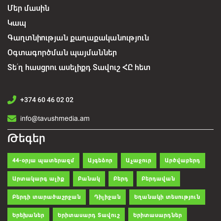
Մեր մասին
Կապ
Գաղտնիության քաղաքականություն
Օգտագործման պայմաններ
Տե՛ղ հասցրու ասելիքդ Տավուշ ՀԸ հետ
+374 60 46 02 02
info@tavushmedia.am
Թեգեր
44-օրյա պատերազմ
Այգեձոր
Աչաջուր
Արծվաբերդ
Արտակարգ ալիք
Բանակ
Բերդ
Բերդավան
Բերդի տարածաշրջան
Դիլիջան
Եղանակի տեսություն
Երեխաներ
Երիտասարդ Տավուշ
Երիտասարդներ