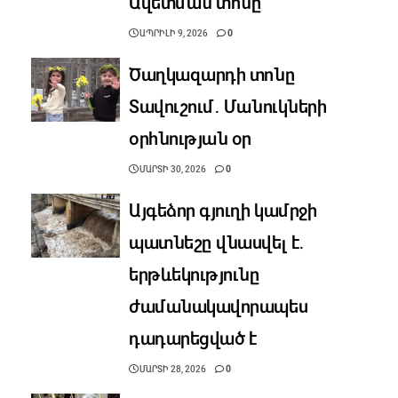
Ավետման տոնը
ԱՊՐԻԼԻ 9, 2026
0
Ծաղկազարդի տոնը
Տավուշում․ Մանուկների
օրհնության օր
ՄԱՐՏԻ 30, 2026
0
Այգեձոր գյուղի կամրջի
պատնեշը վնասվել է․
երթևեկությունը
ժամանակավորապես
դադարեցված է
ՄԱՐՏԻ 28, 2026
0