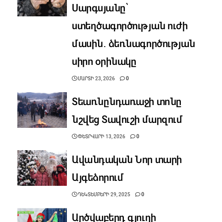
Սարգսյանը՝
ստեղծագործության ուժի
մասին․ ձեռնագործության
սիրո օրինակը
ՄԱՐՏԻ 23, 2026
0
Տեառնընդառաջի տոնը
նշվեց Տավուշի մարզում
ՓԵՏՐՎԱՐԻ 13, 2026
0
Ավանդական Նոր տարի
Այգեձորում
ԴԵԿՏԵՄԲԵՐԻ 29, 2025
0
Արծվաբերդ գյուղի