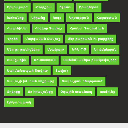
Երկրաշարժ
Թուրքիա
Իջևան
Իրազեկում
Խոհանոց
Կիրանց
Կողբ
Կրթություն
Հայաստան
Հայտնիներ
Հոգևոր Տավուշ
Հրանտ Ղազումյան
Հրդեհ
Մարզական Տավուշ
Մեր բարբառն ու բարքերը
Մեր թղթակիցները
Մշակույթ
ՆԳՆ ՓԾ
Նոյեմբերյան
Շամշադին
Ռուսաստան
Սահմանամերձ բնակավայրեր
Սահմանապահ Տավուշ
Տավուշ
Տավուշի իմ տան հեքիաթը
Տավուշյան ռեպորտաժ
Տղերքը
Քո իրավունքը
Օդային տագնապ
ասմունք
էլեկտրաշչակ