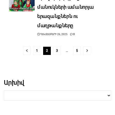
մանուկների ամանորյա
երազանքներն ու
մաղթանքները
ԴԵԿՏԵՄԲԵՐԻ 26, 2025
0
1
2
3
…
5
Արխիվ