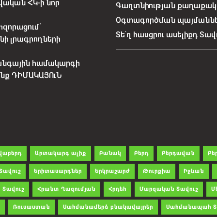
ական ՀԿ-ի նոր
Գաղտնիության քաղաքակա
Օգտագործման պայմանն
հզորացում՝
Տե՛ղ հասցրու ասելիքդ Տավ
նի լրագրողների
անգային համակարգի
չենք ԴԻՄԱԿԱՅՈւՆ
վաբերդ
Արտակարգ ալիք
Բանակ
Բերդ
Բերդավան
Բե
Տավուշ
Երիտասարդներ
Երկրաշարժ
Թուրքիա
Իջևան
 Տավուշ
Հրանտ Ղազումյան
Հրդեհ
Մարզական Տավուշ
Մ
Ռուսաստան
Սահմանամերձ բնակավայրեր
Սահմանապահ Տ