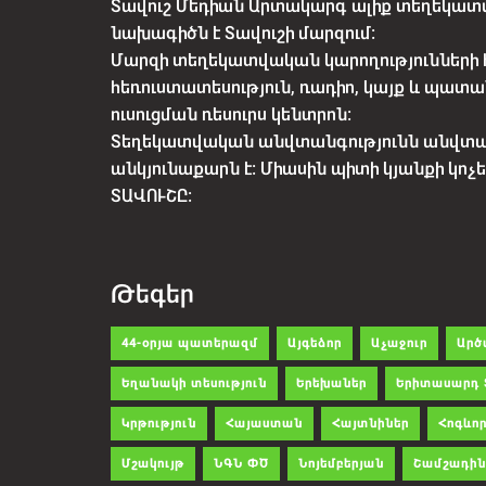
Տավուշ Մեդիան Արտակարգ ալիք տեղեկատվ
նախագիծն է Տավուշի մարզում:
Մարզի տեղեկատվական կարողությունների 
հեռուստատեսություն, ռադիո, կայք և պատա
ուսուցման ռեսուրս կենտրոն:
Տեղեկատվական անվտանգությունն անվտ
անկյունաքարն է: Միասին պիտի կյանքի կո
ՏԱՎՈՒՇԸ:
Թեգեր
44-օրյա պատերազմ
Այգեձոր
Աչաջուր
Արծ
Եղանակի տեսություն
Երեխաներ
Երիտասարդ 
Կրթություն
Հայաստան
Հայտնիներ
Հոգևոր
Մշակույթ
ՆԳՆ ՓԾ
Նոյեմբերյան
Շամշադին