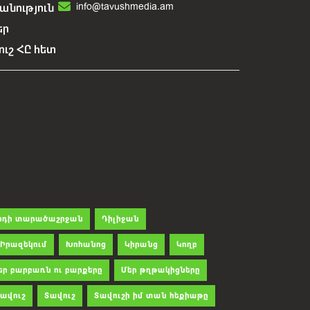
info@tavushmedia.am
նություն
եր
ուշ ՀԸ հետ
րդի տարածաշրջան
Դիլիջան
Իրազեկում
Խոհանոց
Կիրանց
Կողբ
եր բարբառն ու բարքերը
Մեր թղթակիցները
ավուշ
Տավուշ
Տավուշի իմ տան հեքիաթը