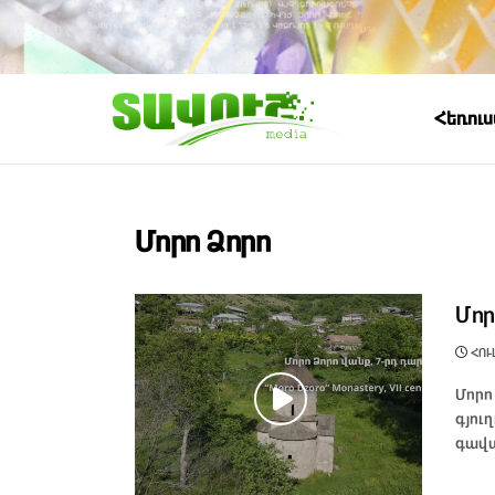
Հեռու
Մորո Ձորո
Մոր
ՀՈՒԼ
Մորո
գյու
գավա