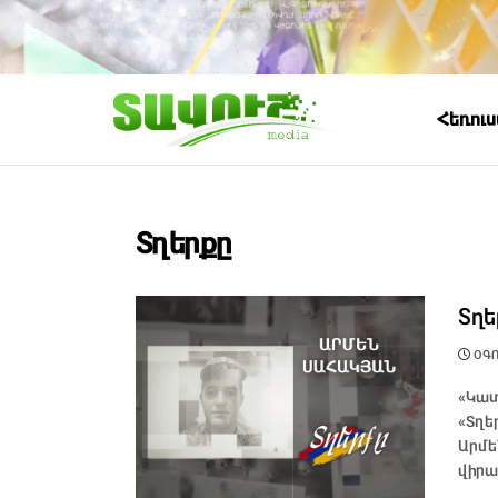
Հեռու
Տղերքը
Տղե
ՕԳՈՍ
«Կատ
«Տղե
Արմե
վիրավ