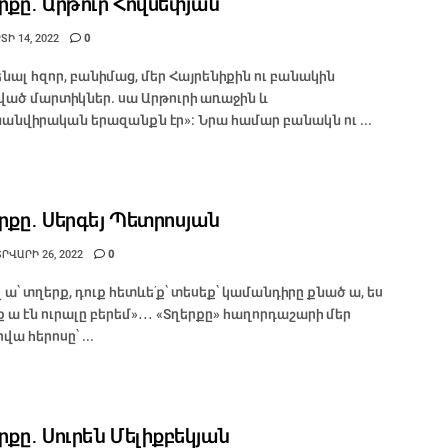
րքը․ Արթուր Հովսեփյան
Ի 14, 2022
0
ենալ հզոր, բանիմաց, մեր Հայրենիքին ու բանակին
ված մարտիկներ. սա Արթուրի առաջին և
անվիրական երազանքն էր»։ Նրա համար բանակն ու ...
րքը․ Սերգեյ Պետրոսյան
ՐՎԱՐԻ 26, 2022
0
լ ա՝ տղերք, դուք հետևե՛ք՝ տեսեք՝ կամանդիրը քնած ա, ես
 ա էն ուրալը բերեմ»․․․ «Տղերքը» հաղորդաշարի մեր
վա հերոսը՝ ...
րքը․ Սուրեն Մելիքբեկյան