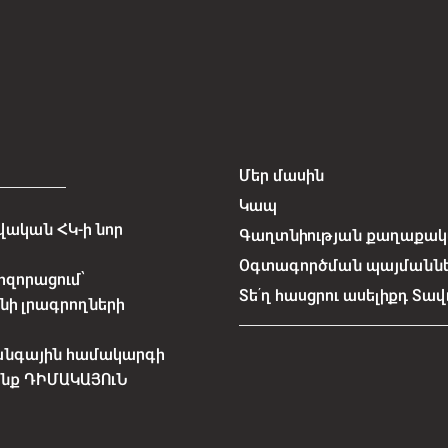
Մեր մասին
Կապ
ական ՀԿ-ի նոր
Գաղտնիության քաղաքակա
Օգտագործման պայմանն
հզորացում՝
Տե՛ղ հասցրու ասելիքդ Տավ
նի լրագրողների
անգային համակարգի
չենք ԴԻՄԱԿԱՅՈւՆ