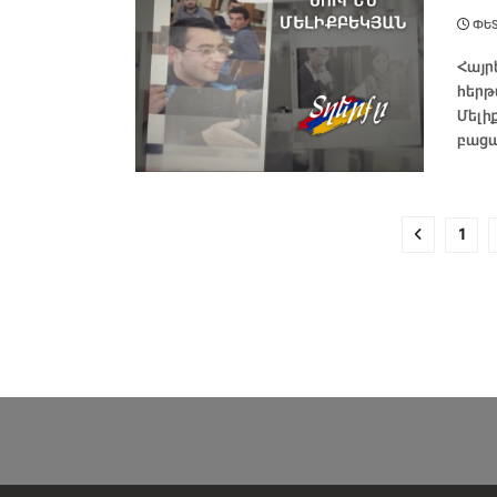
ՓԵՏ
Հայր
հերթ
Մելի
բացա
1