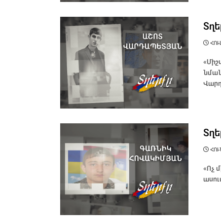
Տղե
ՀՈՒԼ
«Միշ
նման
Վարդ
Տղե
ՀՈՒՆ
«Ոչ 
ասում