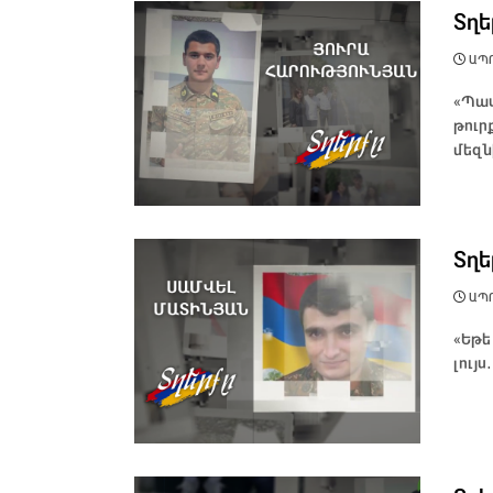
Տղե
ԱՊՐԻ
«Պատ
թուրք
մեզնի
Տղե
ԱՊՐԻ
«Եթե
լույս