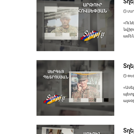
Տղե
ՄԱՐՏ
«Ուն
նվիր
ամեն
Տղե
ՓԵՏ
«Ասե
պետք
այսօր
Տղե