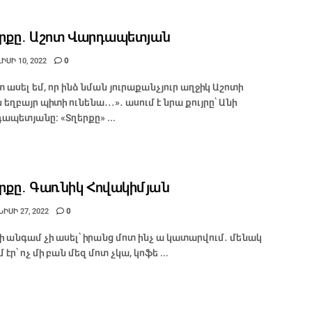
րքը․ Աշոտ Վարդապետյան
ԻՍԻ 10, 2022
0
տ ասել եմ, որ ինձ նման յուրաքանչյուր աղջիկ Աշոտի
 եղբայր պիտի ունենա․․․»․ ասում է նրա քույրը՝ Անի
ապետյանը։ «Տղերքը» ...
րքը․ Գառնիկ Հովակիմյան
ԻՍԻ 27, 2022
0
մի անգամ չի ասել՝ իրանց մոտ ինչ ա կատարվում․ մենակ
 էր՝ ոչ մի բան մեզ մոտ չկա, կոֆե ...