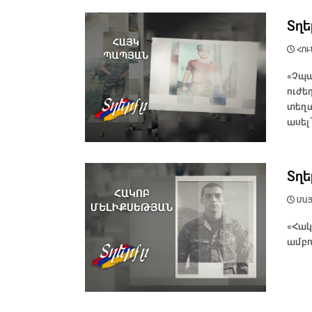
Տղե
ՀՈՒՆ
«Չպա
ուժե
տեղա
ասել
Տղե
ՄԱՅԻ
«Հակ
ամբո