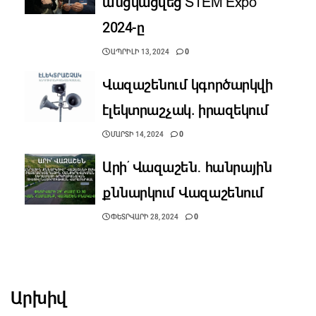
անցկացվեց STEM Expo
2024-ը
ԱՊՐԻԼԻ 13, 2024
0
Վազաշենում կգործարկվի
էլեկտրաշչակ. իրազեկում
ՄԱՐՏԻ 14, 2024
0
Արի՛ Վազաշեն․ հանրային
քննարկում Վազաշենում
ՓԵՏՐՎԱՐԻ 28, 2024
0
Արխիվ