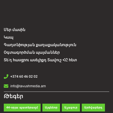
Մեր մասին
Կապ
Գաղտնիության քաղաքականություն
Օգտագործման պայմաններ
Տե՛ղ հասցրու ասելիքդ Տավուշ ՀԸ հետ
+374 60 46 02 02
info@tavushmedia.am
Թեգեր
44-օրյա պատերազմ
Այգեձոր
Աչաջուր
Արծվաբերդ