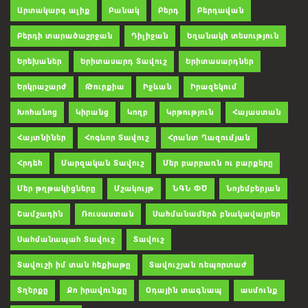
Արտակարգ ալիք
Բանակ
Բերդ
Բերդավան
Բերդի տարածաշրջան
Դիլիջան
Եղանակի տեսություն
Երեխաներ
Երիտասարդ Տավուշ
Երիտասարդներ
Երկրաշարժ
Թուրքիա
Իջևան
Իրազեկում
Խոհանոց
Կիրանց
Կողբ
Կրթություն
Հայաստան
Հայտնիներ
Հոգևոր Տավուշ
Հրանտ Ղազումյան
Հրդեհ
Մարզական Տավուշ
Մեր բարբառն ու բարքերը
Մեր թղթակիցները
Մշակույթ
ՆԳՆ ՓԾ
Նոյեմբերյան
Շամշադին
Ռուսաստան
Սահմանամերձ բնակավայրեր
Սահմանապահ Տավուշ
Տավուշ
Տավուշի իմ տան հեքիաթը
Տավուշյան ռեպորտաժ
Տղերքը
Քո իրավունքը
Օդային տագնապ
ասմունք