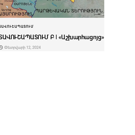
ՏԱՎՈՒՇԱՊԱՏՈՒՄ
ՏԱՎՈՒՇԱՊԱՏՈՒՄ Բ I «Աշխարհացոյց»
Փետրվարի 12, 2024