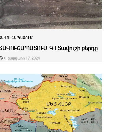
ՏԱՎՈՒՇԱՊԱՏՈՒՄ
ՏԱՎՈՒՇԱՊԱՏՈՒՄ Գ I Տավուշի բերդը
Փետրվարի 17, 2024