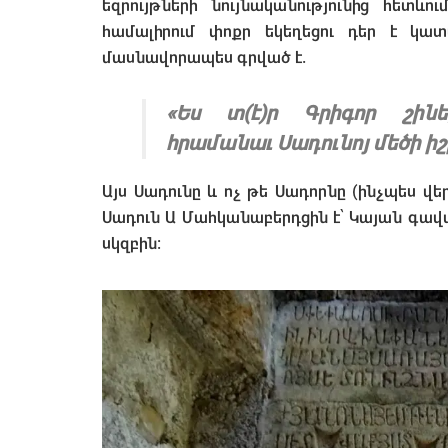
եզրույթների նույնականությունից հետև
համալիրում փոքր եկեղեցու դեր է կատ
մասնավորապես գրված է.
«Ես տ(է)ր Գրիգոր շին
հրամանաւ Սադունոյ մեծի ի
Այս Սադունը և ոչ թե Սադորնը (ինչպես վե
Սադուն Ա Մահկանաբերդցին է՝ Կայան գավառի 
սկզբին։