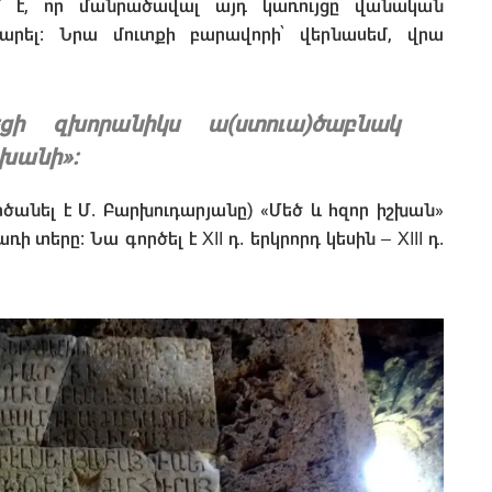
ում է, որ մանրածավալ այդ կառույցը վանական
արել։ Նրա մուտքի բարավորի՝ վերնասեմ, վրա
եցի զխորանիկս ա(ստուա)ծաբնակ
շխանի»
։
րծանել է Մ. Բարխուդարյանը) «Մեծ և հզոր իշխան»
տերը։ Նա գործել է XII դ. երկրորդ կեսին – XIII դ.