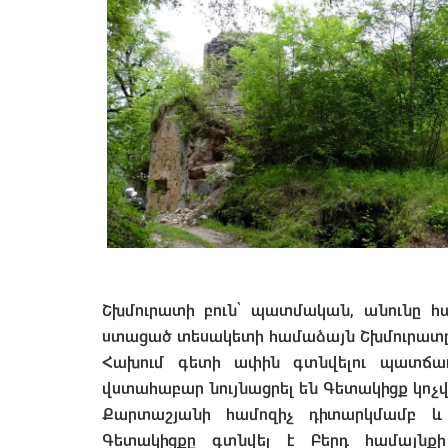
Շխմուրատի բուն՝ պատմական, անունը հա
ստացած տեսակետի համաձայն Շխմուրատը ո
Հախում գետի ափին գտնվելու պատճառ
վստահաբար նույնացրել են Գետակիցք կոչ
Քարտաշյանի համոզիչ դիտարկմամբ և 
Գետակիցքը գտնվել է Բերդ համայնքի