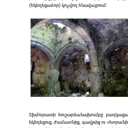
(Եկեղեցաձոր) կոչվող հնավայրում։
Շխմուրատի հուշարձանախումբը բաղկացած
եկեղեցուց, ժամատնից, գավթից ու «Խորանիկ