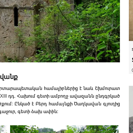
 վանք
 ճարտարապետական համալիրներից է նաև Շխմուրատ
II-XIII դդ. Հախում գետի ամբողջ ավազանն ընդգրկած
ծքում։ Ընկած է Բերդ համայնքի Ծաղկավան գյուղից
գաջուր, գետի ձախ ափին։