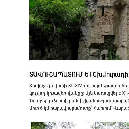
ՏԱՎՈՒՇԱՊԱՏՈՒՄ Ե I Շխմուրադի
Տավուշ գավառի XII-XIV դդ. արժեքավոր
կոչվող կիսավեր վանքը։ Այն կառուցվել է X
Նոր բերդի Կյուրիկյան իշխանության տարա
մոտ 6 կմ հարավ արևմուտք՝ Հախում՝ Վարա