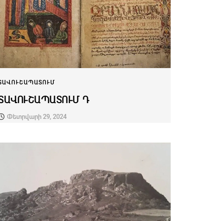
ՏԱՎՈՒՇԱՊԱՏՈՒՄ
ՏԱՎՈՒՇԱՊԱՏՈՒՄ Դ
Փետրվարի 29, 2024